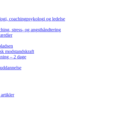
ogi, coachingpsykologi og ledelse
hing, stress- og angsthåndtering
værdier
pladsen
isk modstandskraft
kning – 2 dage
 uddannelse
artikler