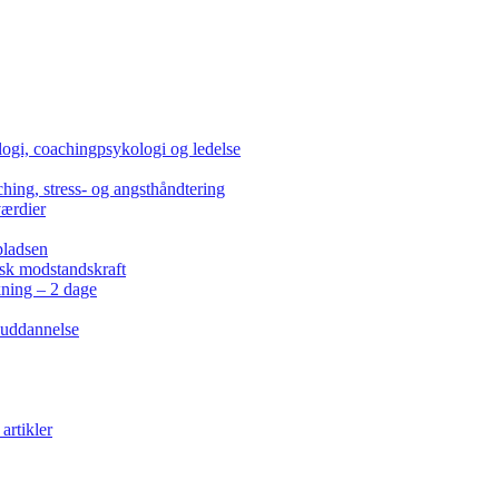
ogi, coachingpsykologi og ledelse
hing, stress- og angsthåndtering
værdier
pladsen
isk modstandskraft
kning – 2 dage
 uddannelse
artikler