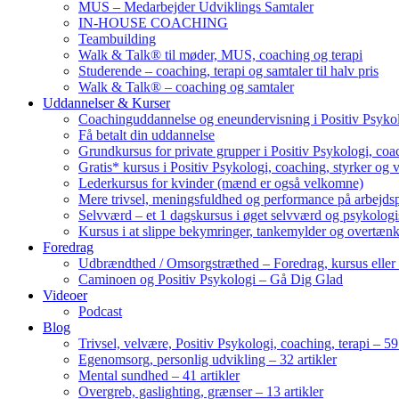
MUS – Medarbejder Udviklings Samtaler
IN-HOUSE COACHING
Teambuilding
Walk & Talk® til møder, MUS, coaching og terapi
Studerende – coaching, terapi og samtaler til halv pris
Walk & Talk® – coaching og samtaler
Uddannelser & Kurser
Coachinguddannelse og eneundervisning i Positiv Psykol
Få betalt din uddannelse
Grundkursus for private grupper i Positiv Psykologi, coac
Gratis* kursus i Positiv Psykologi, coaching, styrker og 
Lederkursus for kvinder (mænd er også velkomne)
Mere trivsel, meningsfuldhed og performance på arbejds
Selvværd – et 1 dagskursus i øget selvværd og psykolog
Kursus i at slippe bekymringer, tankemylder og overtæn
Foredrag
Udbrændthed / Omsorgstræthed – Foredrag, kursus eller
Caminoen og Positiv Psykologi – Gå Dig Glad
Videoer
Podcast
Blog
Trivsel, velvære, Positiv Psykologi, coaching, terapi – 59 
Egenomsorg, personlig udvikling – 32 artikler
Mental sundhed – 41 artikler
Overgreb, gaslighting, grænser – 13 artikler