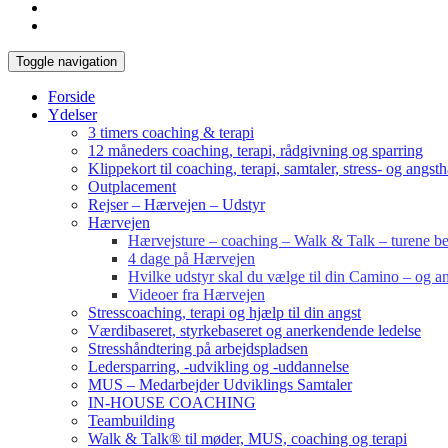
Toggle navigation
Forside
Ydelser
3 timers coaching & terapi
12 måneders coaching, terapi, rådgivning og sparring
Klippekort til coaching, terapi, samtaler, stress- og angst
Outplacement
Rejser – Hærvejen – Udstyr
Hærvejen
Hærvejsture – coaching – Walk & Talk – turene bes
4 dage på Hærvejen
Hvilke udstyr skal du vælge til din Camino – og an
Videoer fra Hærvejen
Stresscoaching, terapi og hjælp til din angst
Værdibaseret, styrkebaseret og anerkendende ledelse
Stresshåndtering på arbejdspladsen
Ledersparring, -udvikling og -uddannelse
MUS – Medarbejder Udviklings Samtaler
IN-HOUSE COACHING
Teambuilding
Walk & Talk® til møder, MUS, coaching og terapi