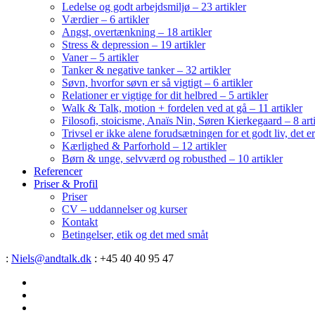
Ledelse og godt arbejdsmiljø – 23 artikler
Værdier – 6 artikler
Angst, overtænkning – 18 artikler
Stress & depression – 19 artikler
Vaner – 5 artikler
Tanker & negative tanker – 32 artikler
Søvn, hvorfor søvn er så vigtigt – 6 artikler
Relationer er vigtige for dit helbred – 5 artikler
Walk & Talk, motion + fordelen ved at gå – 11 artikler
Filosofi, stoicisme, Anaïs Nin, Søren Kierkegaard – 8 art
Trivsel er ikke alene forudsætningen for et godt liv, det 
Kærlighed & Parforhold – 12 artikler
Børn & unge, selvværd og robusthed – 10 artikler
Referencer
Priser & Profil
Priser
CV – uddannelser og kurser
Kontakt
Betingelser, etik og det med småt
:
Niels@andtalk.dk
: +45 40 40 95 47