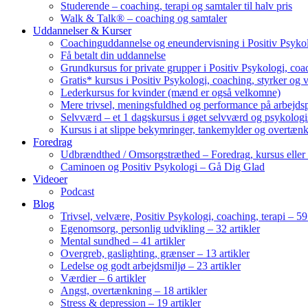
Studerende – coaching, terapi og samtaler til halv pris
Walk & Talk® – coaching og samtaler
Uddannelser & Kurser
Coachinguddannelse og eneundervisning i Positiv Psykol
Få betalt din uddannelse
Grundkursus for private grupper i Positiv Psykologi, coac
Gratis* kursus i Positiv Psykologi, coaching, styrker og 
Lederkursus for kvinder (mænd er også velkomne)
Mere trivsel, meningsfuldhed og performance på arbejds
Selvværd – et 1 dagskursus i øget selvværd og psykolog
Kursus i at slippe bekymringer, tankemylder og overtæn
Foredrag
Udbrændthed / Omsorgstræthed – Foredrag, kursus eller
Caminoen og Positiv Psykologi – Gå Dig Glad
Videoer
Podcast
Blog
Trivsel, velvære, Positiv Psykologi, coaching, terapi – 59 
Egenomsorg, personlig udvikling – 32 artikler
Mental sundhed – 41 artikler
Overgreb, gaslighting, grænser – 13 artikler
Ledelse og godt arbejdsmiljø – 23 artikler
Værdier – 6 artikler
Angst, overtænkning – 18 artikler
Stress & depression – 19 artikler