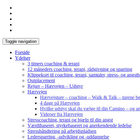
Toggle navigation
Forside
Ydelser
3 timers coaching & terapi
12 måneders coaching, terapi, rådgivning og sparring
Klippekort til coaching, terapi, samtaler, stress- og angst
Outplacement
Rejser – Hærvejen – Udstyr
Hærvejen
Hærvejsture – coaching – Walk & Talk – turene bes
4 dage på Hærvejen
Hvilke udstyr skal du vælge til din Camino – og an
Videoer fra Hærvejen
Stresscoaching, terapi og hjælp til din angst
Værdibaseret, styrkebaseret og anerkendende ledelse
Stresshåndtering på arbejdspladsen
Ledersparring, -udvikling og -uddannelse