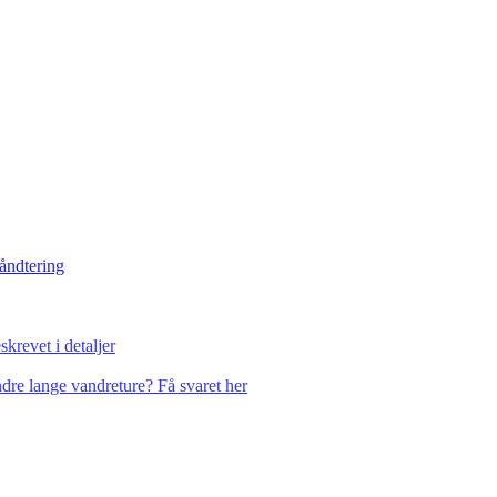
håndtering
krevet i detaljer
dre lange vandreture? Få svaret her