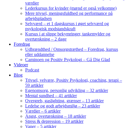
værdier
Lederkursus for kvinder (mænd er også velkomne)
Mere trivsel, meningsfuldhed og performance på
arbejdspladsen
Selvværd – et 1 dagskursus i øget selvværd og
psykologisk modstandskraft
Kursus i at slippe bekymringer, tankemylder og
overtænkning – 2 dage
Foredrag
Udbrændthed / Omsorgstræthed – Foredrag, kursus
eller uddannelse
Caminoen og Positiv Psykologi – Gå Dig Glad
Videoer
Podcast
Blog
Trivsel, velvære, Positiv Psykologi, coaching, terapi –
59 artikler
Egenomsorg, personlig udvikling – 32 artikler
Mental sundhed – 41 artikler
Overgreb, gaslighting, grænser – 13 artikler
Ledelse og godt arbejdsmiljø – 23 artikler
Værdier – 6 artikler
Angst, overtænkning – 18 artikler
Stress & depression – 19 artikler
Vaner – 5 artikler