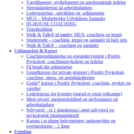
Værdibaseret, styrkebaseret og anerkendende ledelse
Stresshåndtering på arbejdspladsen
Ledersparring, -udvikling og -uddannelse
MUS – Medarbejder Udviklings Samtaler
IN-HOUSE COACHING
Teambuilding
Walk & Talk® til møder, MUS, coaching og terapi
Studerende – coaching, terapi og samtaler til halv pris
Walk & Talk® – coaching og samtaler
Uddannelser & Kurser
Coachinguddannelse og eneundervisning i Positiv
Psykologi, coachingpsykologi og ledelse
Få betalt din uddannelse
Grundkursus for private grupper i Positiv Psykologi,
coaching, stress- og angsthåndtering
Gratis* kursus i Positiv Psykologi, coaching, styrker og
værdier
Lederkursus for kvinder (mænd er også velkomne)
Mere trivsel, meningsfuldhed og performance på
arbejdspladsen
Selvværd – et 1 dagskursus i øget selvværd og
psykologisk modstandskraft
Kursus i at slippe bekymringer, tankemylder og
overtænkning – 2 dage
Foredrag