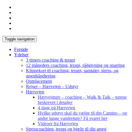
Toggle navigation
Forside
Ydelser
3 timers coaching & terapi
12 måneders coaching, terapi, rådgivning og sparring
Klippekort til coaching, terapi, samtaler, stress- og
angsthåndtering
Outplacement
Rejser – Hærvejen – Udstyr
Hærvejen
Hærvejsture – coaching – Walk & Talk – turene
beskrevet i detaljer
4 dage på Hærvejen
Hvilke udstyr skal du vælge til din Camino – og
andre lange vandreture? Få svaret her
Videoer fra Hærvejen
Stresscoaching, terapi og hjælp til din angst