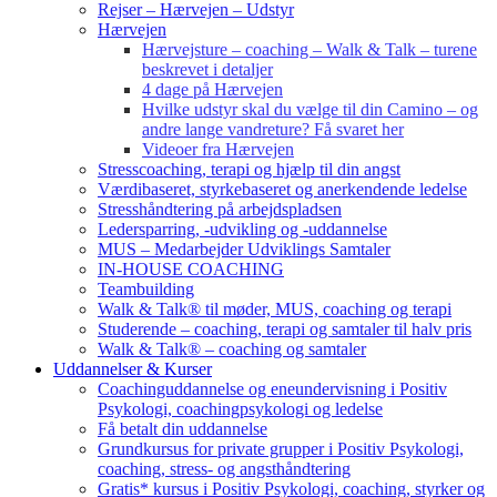
Rejser – Hærvejen – Udstyr
Hærvejen
Hærvejsture – coaching – Walk & Talk – turene
beskrevet i detaljer
4 dage på Hærvejen
Hvilke udstyr skal du vælge til din Camino – og
andre lange vandreture? Få svaret her
Videoer fra Hærvejen
Stresscoaching, terapi og hjælp til din angst
Værdibaseret, styrkebaseret og anerkendende ledelse
Stresshåndtering på arbejdspladsen
Ledersparring, -udvikling og -uddannelse
MUS – Medarbejder Udviklings Samtaler
IN-HOUSE COACHING
Teambuilding
Walk & Talk® til møder, MUS, coaching og terapi
Studerende – coaching, terapi og samtaler til halv pris
Walk & Talk® – coaching og samtaler
Uddannelser & Kurser
Coachinguddannelse og eneundervisning i Positiv
Psykologi, coachingpsykologi og ledelse
Få betalt din uddannelse
Grundkursus for private grupper i Positiv Psykologi,
coaching, stress- og angsthåndtering
Gratis* kursus i Positiv Psykologi, coaching, styrker og