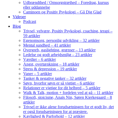
Udbrændthed / Omsorgstræthed – Foredrag, kursus
eller uddannelse
Caminoen og Positiv Psykologi – Gå Dig Glad
Videoer
Podcast
Blog
Trivsel, velvære, Positiv Psykologi, coaching, terapi –
59 artikler
Egenomsorg, personlig udvikling – 32 artikler
Mental sundhed – 41 artikler
Overgreb, gaslighting, grænser – 13 artikler
Ledelse og godt arbejdsmiljø – 23 artikler
Værdier – 6 artikler
Angst, overtænkning – 18 artikler
Stress & depression – 19 artikler
Vaner – 5 artikler
Tanker & negative tanker – 32 artikler
Søvn, hvorfor søvn er så vigtigt – 6 artikler
Relationer er vigtige for dit helbred – 5 artikler
Walk & Talk, motion + fordelen ved at gå – 11 artikler
Filosofi, stoicisme, Anaïs Nin, Søren Kierkegaard – 8
artikler
Trivsel er ikke alene forudsætningen for et godt liv, det
er også forudsætningen for at præstere.
Kærlighed & Parforhold – 12 artikler