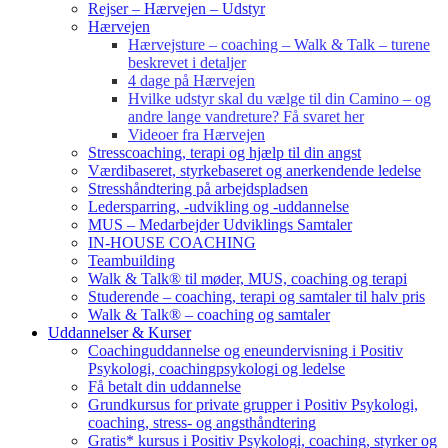
Rejser – Hærvejen – Udstyr
Hærvejen
Hærvejsture – coaching – Walk & Talk – turene
beskrevet i detaljer
4 dage på Hærvejen
Hvilke udstyr skal du vælge til din Camino – og
andre lange vandreture? Få svaret her
Videoer fra Hærvejen
Stresscoaching, terapi og hjælp til din angst
Værdibaseret, styrkebaseret og anerkendende ledelse
Stresshåndtering på arbejdspladsen
Ledersparring, -udvikling og -uddannelse
MUS – Medarbejder Udviklings Samtaler
IN-HOUSE COACHING
Teambuilding
Walk & Talk® til møder, MUS, coaching og terapi
Studerende – coaching, terapi og samtaler til halv pris
Walk & Talk® – coaching og samtaler
Uddannelser & Kurser
Coachinguddannelse og eneundervisning i Positiv
Psykologi, coachingpsykologi og ledelse
Få betalt din uddannelse
Grundkursus for private grupper i Positiv Psykologi,
coaching, stress- og angsthåndtering
Gratis* kursus i Positiv Psykologi, coaching, styrker og