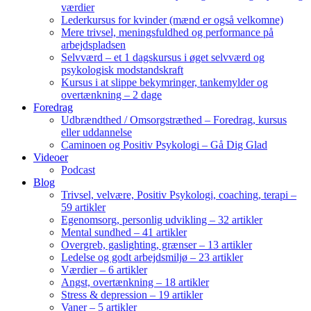
værdier
Lederkursus for kvinder (mænd er også velkomne)
Mere trivsel, meningsfuldhed og performance på
arbejdspladsen
Selvværd – et 1 dagskursus i øget selvværd og
psykologisk modstandskraft
Kursus i at slippe bekymringer, tankemylder og
overtænkning – 2 dage
Foredrag
Udbrændthed / Omsorgstræthed – Foredrag, kursus
eller uddannelse
Caminoen og Positiv Psykologi – Gå Dig Glad
Videoer
Podcast
Blog
Trivsel, velvære, Positiv Psykologi, coaching, terapi –
59 artikler
Egenomsorg, personlig udvikling – 32 artikler
Mental sundhed – 41 artikler
Overgreb, gaslighting, grænser – 13 artikler
Ledelse og godt arbejdsmiljø – 23 artikler
Værdier – 6 artikler
Angst, overtænkning – 18 artikler
Stress & depression – 19 artikler
Vaner – 5 artikler