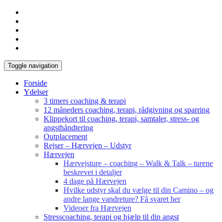
Toggle navigation
Forside
Ydelser
3 timers coaching & terapi
12 måneders coaching, terapi, rådgivning og sparring
Klippekort til coaching, terapi, samtaler, stress- og
angsthåndtering
Outplacement
Rejser – Hærvejen – Udstyr
Hærvejen
Hærvejsture – coaching – Walk & Talk – turene
beskrevet i detaljer
4 dage på Hærvejen
Hvilke udstyr skal du vælge til din Camino – og
andre lange vandreture? Få svaret her
Videoer fra Hærvejen
Stresscoaching, terapi og hjælp til din angst