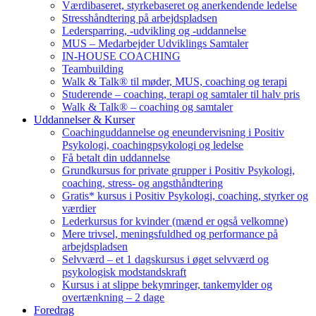
Værdibaseret, styrkebaseret og anerkendende ledelse
Stresshåndtering på arbejdspladsen
Ledersparring, -udvikling og -uddannelse
MUS – Medarbejder Udviklings Samtaler
IN-HOUSE COACHING
Teambuilding
Walk & Talk® til møder, MUS, coaching og terapi
Studerende – coaching, terapi og samtaler til halv pris
Walk & Talk® – coaching og samtaler
Uddannelser & Kurser
Coachinguddannelse og eneundervisning i Positiv
Psykologi, coachingpsykologi og ledelse
Få betalt din uddannelse
Grundkursus for private grupper i Positiv Psykologi,
coaching, stress- og angsthåndtering
Gratis* kursus i Positiv Psykologi, coaching, styrker og
værdier
Lederkursus for kvinder (mænd er også velkomne)
Mere trivsel, meningsfuldhed og performance på
arbejdspladsen
Selvværd – et 1 dagskursus i øget selvværd og
psykologisk modstandskraft
Kursus i at slippe bekymringer, tankemylder og
overtænkning – 2 dage
Foredrag