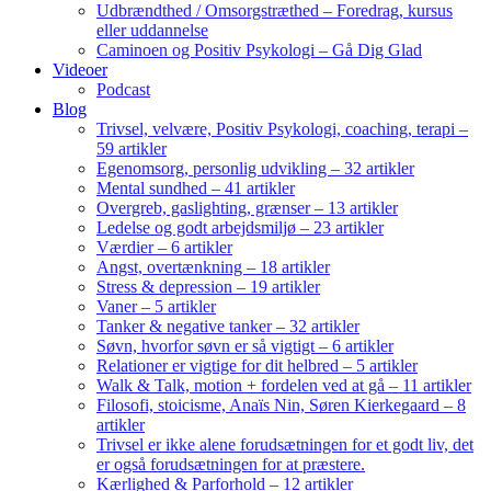
Udbrændthed / Omsorgstræthed – Foredrag, kursus
eller uddannelse
Caminoen og Positiv Psykologi – Gå Dig Glad
Videoer
Podcast
Blog
Trivsel, velvære, Positiv Psykologi, coaching, terapi –
59 artikler
Egenomsorg, personlig udvikling – 32 artikler
Mental sundhed – 41 artikler
Overgreb, gaslighting, grænser – 13 artikler
Ledelse og godt arbejdsmiljø – 23 artikler
Værdier – 6 artikler
Angst, overtænkning – 18 artikler
Stress & depression – 19 artikler
Vaner – 5 artikler
Tanker & negative tanker – 32 artikler
Søvn, hvorfor søvn er så vigtigt – 6 artikler
Relationer er vigtige for dit helbred – 5 artikler
Walk & Talk, motion + fordelen ved at gå – 11 artikler
Filosofi, stoicisme, Anaïs Nin, Søren Kierkegaard – 8
artikler
Trivsel er ikke alene forudsætningen for et godt liv, det
er også forudsætningen for at præstere.
Kærlighed & Parforhold – 12 artikler