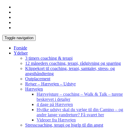
Toggle navigation
Forside
Ydelser
3 timers coaching & terapi
12 måneders coaching, terapi, rådgivning og sparring
Klippekort til coaching, terapi, samtaler, stress- og
angsthåndtering
Outplacement
Rejser – Hærvejen – Udstyr
Hærvejen
Hærvejsture – coaching – Walk & Talk – turene
beskrevet i detaljer
4 dage på Hærvejen
Hvilke udstyr skal du vælge til din Camino – og
andre lange vandreture? Få svaret her
Videoer fra Hærvejen
Stresscoaching, terapi og hjælp til din angst