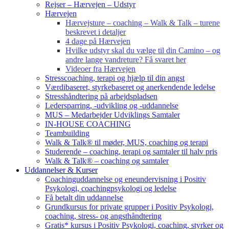
Rejser – Hærvejen – Udstyr
Hærvejen
Hærvejsture – coaching – Walk & Talk – turene
beskrevet i detaljer
4 dage på Hærvejen
Hvilke udstyr skal du vælge til din Camino – og
andre lange vandreture? Få svaret her
Videoer fra Hærvejen
Stresscoaching, terapi og hjælp til din angst
Værdibaseret, styrkebaseret og anerkendende ledelse
Stresshåndtering på arbejdspladsen
Ledersparring, -udvikling og -uddannelse
MUS – Medarbejder Udviklings Samtaler
IN-HOUSE COACHING
Teambuilding
Walk & Talk® til møder, MUS, coaching og terapi
Studerende – coaching, terapi og samtaler til halv pris
Walk & Talk® – coaching og samtaler
Uddannelser & Kurser
Coachinguddannelse og eneundervisning i Positiv
Psykologi, coachingpsykologi og ledelse
Få betalt din uddannelse
Grundkursus for private grupper i Positiv Psykologi,
coaching, stress- og angsthåndtering
Gratis* kursus i Positiv Psykologi, coaching, styrker og