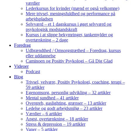
værdier
Lederkursus for kvinder (mænd er også velkomne)
Mere trivsel, meningsfuldhed og performance på
arbejdspladsen
Selvværd – et 1 dagskursus i øget selvværd og
psykologisk modstandskraft
Kursus i at slippe bekymringer, tankemylder og
overtænkning – 2 dage
Foredrag
Udbrændthed / Omsorgstræthed – Foredrag, kursus
eller uddannelse
Caminoen og Positiv Psykologi – Gå Dig Glad
Videoer
Podcast
Blog
Trivsel, velvære, Positiv Psykologi, coaching, terapi –
59 artikler
Egenomsorg, personlig udvikling – 32 artikler
Mental sundhed – 41 artikler
Overgreb, gaslighting, grænser – 13 artikler
Ledelse og godt arbejdsmiljø – 23 artikler
Værdier – 6 artikler
Angst, overtænkning – 18 artikler
Stress & depression – 19 artikler
Vaner – 5 artikler