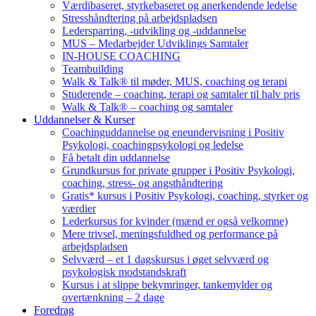
Værdibaseret, styrkebaseret og anerkendende ledelse
Stresshåndtering på arbejdspladsen
Ledersparring, -udvikling og -uddannelse
MUS – Medarbejder Udviklings Samtaler
IN-HOUSE COACHING
Teambuilding
Walk & Talk® til møder, MUS, coaching og terapi
Studerende – coaching, terapi og samtaler til halv pris
Walk & Talk® – coaching og samtaler
Uddannelser & Kurser
Coachinguddannelse og eneundervisning i Positiv
Psykologi, coachingpsykologi og ledelse
Få betalt din uddannelse
Grundkursus for private grupper i Positiv Psykologi,
coaching, stress- og angsthåndtering
Gratis* kursus i Positiv Psykologi, coaching, styrker og
værdier
Lederkursus for kvinder (mænd er også velkomne)
Mere trivsel, meningsfuldhed og performance på
arbejdspladsen
Selvværd – et 1 dagskursus i øget selvværd og
psykologisk modstandskraft
Kursus i at slippe bekymringer, tankemylder og
overtænkning – 2 dage
Foredrag