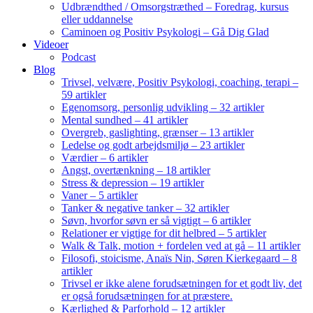
Udbrændthed / Omsorgstræthed – Foredrag, kursus
eller uddannelse
Caminoen og Positiv Psykologi – Gå Dig Glad
Videoer
Podcast
Blog
Trivsel, velvære, Positiv Psykologi, coaching, terapi –
59 artikler
Egenomsorg, personlig udvikling – 32 artikler
Mental sundhed – 41 artikler
Overgreb, gaslighting, grænser – 13 artikler
Ledelse og godt arbejdsmiljø – 23 artikler
Værdier – 6 artikler
Angst, overtænkning – 18 artikler
Stress & depression – 19 artikler
Vaner – 5 artikler
Tanker & negative tanker – 32 artikler
Søvn, hvorfor søvn er så vigtigt – 6 artikler
Relationer er vigtige for dit helbred – 5 artikler
Walk & Talk, motion + fordelen ved at gå – 11 artikler
Filosofi, stoicisme, Anaïs Nin, Søren Kierkegaard – 8
artikler
Trivsel er ikke alene forudsætningen for et godt liv, det
er også forudsætningen for at præstere.
Kærlighed & Parforhold – 12 artikler