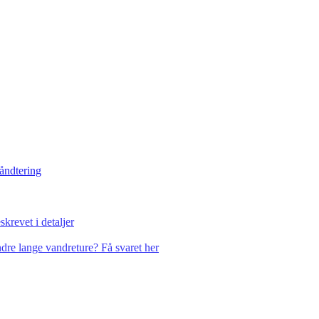
håndtering
krevet i detaljer
dre lange vandreture? Få svaret her