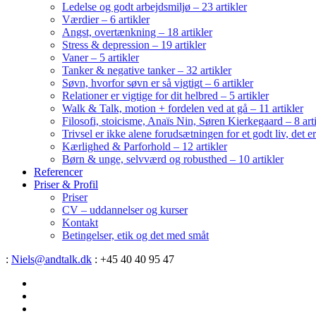
Ledelse og godt arbejdsmiljø – 23 artikler
Værdier – 6 artikler
Angst, overtænkning – 18 artikler
Stress & depression – 19 artikler
Vaner – 5 artikler
Tanker & negative tanker – 32 artikler
Søvn, hvorfor søvn er så vigtigt – 6 artikler
Relationer er vigtige for dit helbred – 5 artikler
Walk & Talk, motion + fordelen ved at gå – 11 artikler
Filosofi, stoicisme, Anaïs Nin, Søren Kierkegaard – 8 art
Trivsel er ikke alene forudsætningen for et godt liv, det 
Kærlighed & Parforhold – 12 artikler
Børn & unge, selvværd og robusthed – 10 artikler
Referencer
Priser & Profil
Priser
CV – uddannelser og kurser
Kontakt
Betingelser, etik og det med småt
:
Niels@andtalk.dk
: +45 40 40 95 47