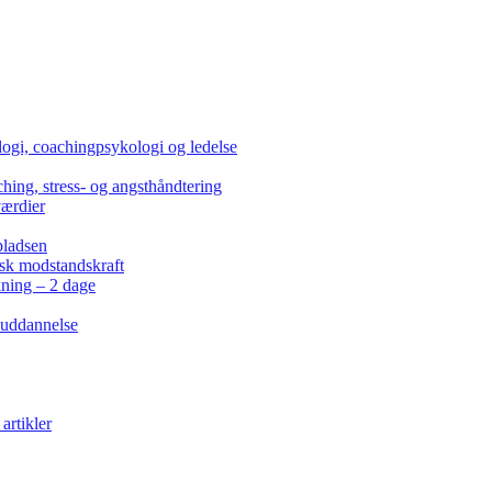
ogi, coachingpsykologi og ledelse
hing, stress- og angsthåndtering
værdier
pladsen
isk modstandskraft
kning – 2 dage
 uddannelse
artikler