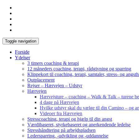
Toggle navigation
Forside
Ydelser
3 timers coaching & terapi
12 måneders coaching, terapi, rådgivning og sparring
Klippekort til coaching, terapi, samtaler, stress- og angst
Outplacement
Rejser – Hærvejen – Udstyr
Hærvejen
Hærvejsture – coaching – Walk & Talk – turene bes
4 dage på Hærvejen
Hvilke udstyr skal du vælge til din Camino – og an
Videoer fra Hærvejen
Stresscoaching, terapi og hjælp til din angst
Værdibaseret, styrkebaseret og anerkendende ledelse
Stresshåndtering på arbejdspladsen
Ledersparring, -udvikling og -uddannelse