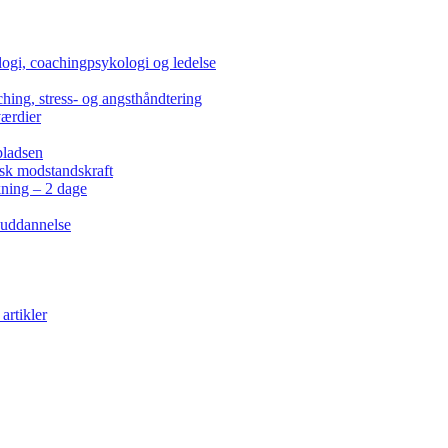
ogi, coachingpsykologi og ledelse
hing, stress- og angsthåndtering
værdier
pladsen
isk modstandskraft
kning – 2 dage
 uddannelse
artikler