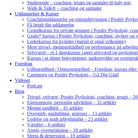
Studerende – coaching, terapi og samtaler til halv pris
Walk & Talk® – coaching og samtaler
Uddannelser & Kurser
Coachinguddannelse og eneundervisning i Positiv Psykol
Få betalt din uddannelse
Grundkursus for private grupper i Positiv Psykologi, coac
Gratis* kursus i Positiv Psykologi, coaching, styrker og 
Lederkursus for kvinder (mænd er også velkomne)
Mere trivsel, meningsfuldhed og performance på arbejds
Selvværd – et 1 dagskursus i øget selvværd og psykolog
Kursus i at slippe bekymringer, tankemylder og overtæn
Foredrag
Udbrændthed / Omsorgstræthed – Foredrag, kursus eller
Caminoen og Positiv Psykologi – Gå Dig Glad
Videoer
Podcast
Blog
Trivsel, velvære, Positiv Psykologi, coaching, terapi – 59 
Egenomsorg, personlig udvikling – 32 artikler
Mental sundhed – 41 artikler
Overgreb, gaslighting, grænser – 13 artikler
Ledelse og godt arbejdsmiljø – 23 artikler
Værdier – 6 artikler
Angst, overtænkning – 18 artikler
Stress & depression – 19 artikler