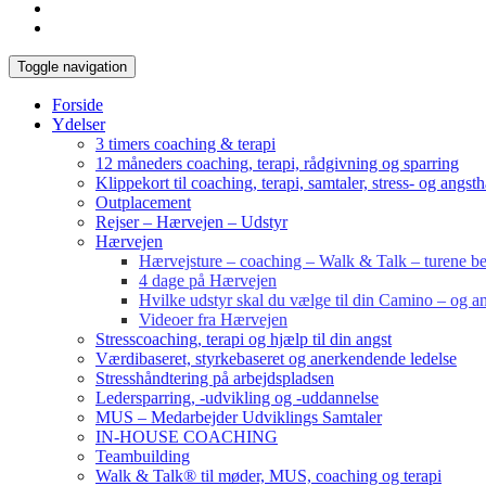
Toggle navigation
Forside
Ydelser
3 timers coaching & terapi
12 måneders coaching, terapi, rådgivning og sparring
Klippekort til coaching, terapi, samtaler, stress- og angst
Outplacement
Rejser – Hærvejen – Udstyr
Hærvejen
Hærvejsture – coaching – Walk & Talk – turene bes
4 dage på Hærvejen
Hvilke udstyr skal du vælge til din Camino – og an
Videoer fra Hærvejen
Stresscoaching, terapi og hjælp til din angst
Værdibaseret, styrkebaseret og anerkendende ledelse
Stresshåndtering på arbejdspladsen
Ledersparring, -udvikling og -uddannelse
MUS – Medarbejder Udviklings Samtaler
IN-HOUSE COACHING
Teambuilding
Walk & Talk® til møder, MUS, coaching og terapi