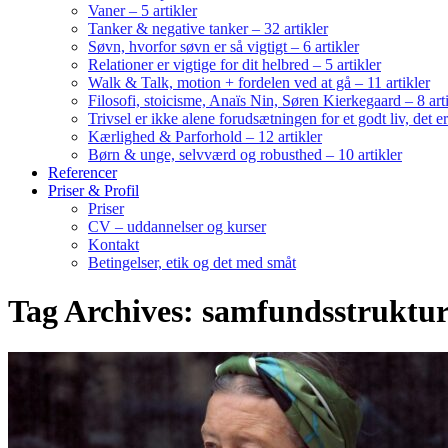
Vaner – 5 artikler
Tanker & negative tanker – 32 artikler
Søvn, hvorfor søvn er så vigtigt – 6 artikler
Relationer er vigtige for dit helbred – 5 artikler
Walk & Talk, motion + fordelen ved at gå – 11 artikler
Filosofi, stoicisme, Anaïs Nin, Søren Kierkegaard – 8 art
Trivsel er ikke alene forudsætningen for et godt liv, det 
Kærlighed & Parforhold – 12 artikler
Børn & unge, selvværd og robusthed – 10 artikler
Referencer
Priser & Profil
Priser
CV – uddannelser og kurser
Kontakt
Betingelser, etik og det med småt
Tag Archives: samfundsstruktur