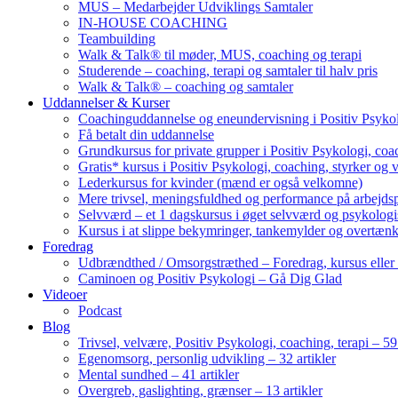
MUS – Medarbejder Udviklings Samtaler
IN-HOUSE COACHING
Teambuilding
Walk & Talk® til møder, MUS, coaching og terapi
Studerende – coaching, terapi og samtaler til halv pris
Walk & Talk® – coaching og samtaler
Uddannelser & Kurser
Coachinguddannelse og eneundervisning i Positiv Psykol
Få betalt din uddannelse
Grundkursus for private grupper i Positiv Psykologi, coac
Gratis* kursus i Positiv Psykologi, coaching, styrker og 
Lederkursus for kvinder (mænd er også velkomne)
Mere trivsel, meningsfuldhed og performance på arbejds
Selvværd – et 1 dagskursus i øget selvværd og psykolog
Kursus i at slippe bekymringer, tankemylder og overtæn
Foredrag
Udbrændthed / Omsorgstræthed – Foredrag, kursus eller
Caminoen og Positiv Psykologi – Gå Dig Glad
Videoer
Podcast
Blog
Trivsel, velvære, Positiv Psykologi, coaching, terapi – 59 
Egenomsorg, personlig udvikling – 32 artikler
Mental sundhed – 41 artikler
Overgreb, gaslighting, grænser – 13 artikler