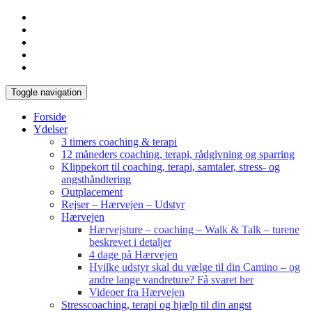
Toggle navigation
Forside
Ydelser
3 timers coaching & terapi
12 måneders coaching, terapi, rådgivning og sparring
Klippekort til coaching, terapi, samtaler, stress- og
angsthåndtering
Outplacement
Rejser – Hærvejen – Udstyr
Hærvejen
Hærvejsture – coaching – Walk & Talk – turene
beskrevet i detaljer
4 dage på Hærvejen
Hvilke udstyr skal du vælge til din Camino – og
andre lange vandreture? Få svaret her
Videoer fra Hærvejen
Stresscoaching, terapi og hjælp til din angst