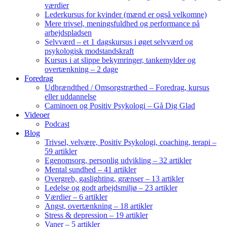
værdier
Lederkursus for kvinder (mænd er også velkomne)
Mere trivsel, meningsfuldhed og performance på
arbejdspladsen
Selvværd – et 1 dagskursus i øget selvværd og
psykologisk modstandskraft
Kursus i at slippe bekymringer, tankemylder og
overtænkning – 2 dage
Foredrag
Udbrændthed / Omsorgstræthed – Foredrag, kursus
eller uddannelse
Caminoen og Positiv Psykologi – Gå Dig Glad
Videoer
Podcast
Blog
Trivsel, velvære, Positiv Psykologi, coaching, terapi –
59 artikler
Egenomsorg, personlig udvikling – 32 artikler
Mental sundhed – 41 artikler
Overgreb, gaslighting, grænser – 13 artikler
Ledelse og godt arbejdsmiljø – 23 artikler
Værdier – 6 artikler
Angst, overtænkning – 18 artikler
Stress & depression – 19 artikler
Vaner – 5 artikler