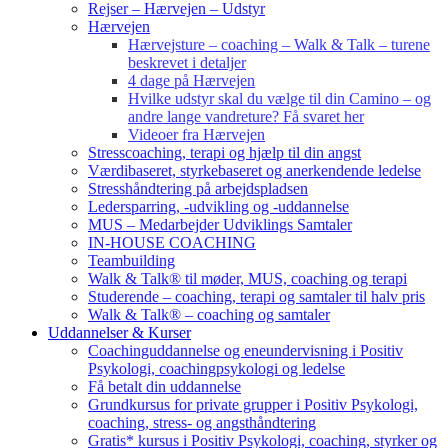
Rejser – Hærvejen – Udstyr
Hærvejen
Hærvejsture – coaching – Walk & Talk – turene
beskrevet i detaljer
4 dage på Hærvejen
Hvilke udstyr skal du vælge til din Camino – og
andre lange vandreture? Få svaret her
Videoer fra Hærvejen
Stresscoaching, terapi og hjælp til din angst
Værdibaseret, styrkebaseret og anerkendende ledelse
Stresshåndtering på arbejdspladsen
Ledersparring, -udvikling og -uddannelse
MUS – Medarbejder Udviklings Samtaler
IN-HOUSE COACHING
Teambuilding
Walk & Talk® til møder, MUS, coaching og terapi
Studerende – coaching, terapi og samtaler til halv pris
Walk & Talk® – coaching og samtaler
Uddannelser & Kurser
Coachinguddannelse og eneundervisning i Positiv
Psykologi, coachingpsykologi og ledelse
Få betalt din uddannelse
Grundkursus for private grupper i Positiv Psykologi,
coaching, stress- og angsthåndtering
Gratis* kursus i Positiv Psykologi, coaching, styrker og