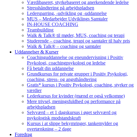
Værdibaseret, styrkebaseret og anerkendende ledelse
Stresshåndtering på arbejdspladsen
Ledersparring, -udvikling og -uddannelse
MUS – Medarbejder Udviklings Samtaler
IN-HOUSE COACHING
Teambuilding
Walk & Talk® til møder, MUS, coaching og terapi
Studerende – coaching, terapi og samtaler til halv pris
Walk & Talk® – coaching og samtaler
Uddannelser & Kurser
Coachinguddannelse og eneundervisning i Positiv
Psykologi, coachingpsykologi og ledelse
Få betalt din uddannelse
Grundkursus for private grupper i Positiv Psykologi,
coaching, stress- og angsthåndtering
Gratis* kursus i Positiv Psykologi, coaching, styrker og
værdier
Lederkursus for kvinder (mænd er også velkomne)
Mere trivsel, meningsfuldhed og performance på
arbejdspladsen
Selvværd – et 1 dagskursus i øget selvværd og
psykologisk modstandskraft
Kursus i at slippe bekymringer, tankemylder og
overtænkning – 2 dage
Foredrag