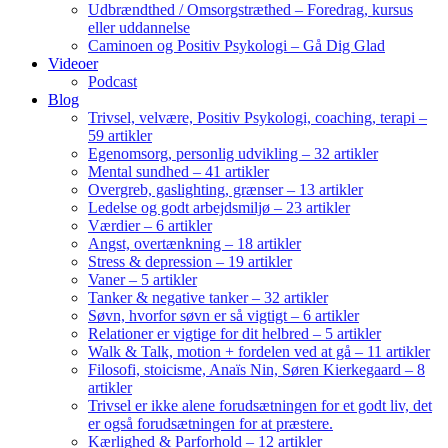
Udbrændthed / Omsorgstræthed – Foredrag, kursus
eller uddannelse
Caminoen og Positiv Psykologi – Gå Dig Glad
Videoer
Podcast
Blog
Trivsel, velvære, Positiv Psykologi, coaching, terapi –
59 artikler
Egenomsorg, personlig udvikling – 32 artikler
Mental sundhed – 41 artikler
Overgreb, gaslighting, grænser – 13 artikler
Ledelse og godt arbejdsmiljø – 23 artikler
Værdier – 6 artikler
Angst, overtænkning – 18 artikler
Stress & depression – 19 artikler
Vaner – 5 artikler
Tanker & negative tanker – 32 artikler
Søvn, hvorfor søvn er så vigtigt – 6 artikler
Relationer er vigtige for dit helbred – 5 artikler
Walk & Talk, motion + fordelen ved at gå – 11 artikler
Filosofi, stoicisme, Anaïs Nin, Søren Kierkegaard – 8
artikler
Trivsel er ikke alene forudsætningen for et godt liv, det
er også forudsætningen for at præstere.
Kærlighed & Parforhold – 12 artikler