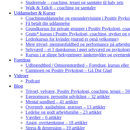
Studerende – coaching, terapi og samtaler til halv pris
Walk & Talk® – coaching og samtaler
Uddannelser & Kurser
Coachinguddannelse og eneundervisning i Positiv Psykol
Få betalt din uddannelse
Grundkursus for private grupper i Positiv Psykologi, coac
Gratis* kursus i Positiv Psykologi, coaching, styrker og 
Lederkursus for kvinder (mænd er også velkomne)
Mere trivsel, meningsfuldhed og performance på arbejds
Selvværd – et 1 dagskursus i øget selvværd og psykolog
Kursus i at slippe bekymringer, tankemylder og overtæn
Foredrag
Udbrændthed / Omsorgstræthed – Foredrag, kursus eller
Caminoen og Positiv Psykologi – Gå Dig Glad
Videoer
Podcast
Blog
Trivsel, velvære, Positiv Psykologi, coaching, terapi – 59 
Egenomsorg, personlig udvikling – 32 artikler
Mental sundhed – 41 artikler
Overgreb, gaslighting, grænser – 13 artikler
Ledelse og godt arbejdsmiljø – 23 artikler
Værdier – 6 artikler
Angst, overtænkning – 18 artikler
Stress & depression – 19 artikler