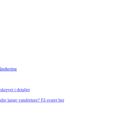
håndtering
krevet i detaljer
dre lange vandreture? Få svaret her