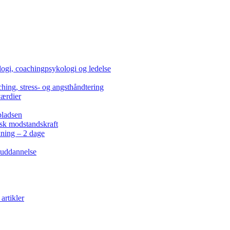
ogi, coachingpsykologi og ledelse
hing, stress- og angsthåndtering
værdier
pladsen
isk modstandskraft
kning – 2 dage
 uddannelse
artikler