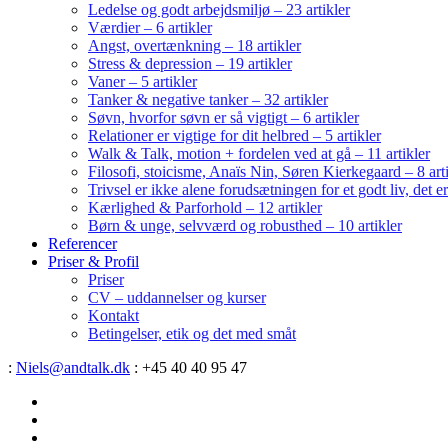
Ledelse og godt arbejdsmiljø – 23 artikler
Værdier – 6 artikler
Angst, overtænkning – 18 artikler
Stress & depression – 19 artikler
Vaner – 5 artikler
Tanker & negative tanker – 32 artikler
Søvn, hvorfor søvn er så vigtigt – 6 artikler
Relationer er vigtige for dit helbred – 5 artikler
Walk & Talk, motion + fordelen ved at gå – 11 artikler
Filosofi, stoicisme, Anaïs Nin, Søren Kierkegaard – 8 art
Trivsel er ikke alene forudsætningen for et godt liv, det 
Kærlighed & Parforhold – 12 artikler
Børn & unge, selvværd og robusthed – 10 artikler
Referencer
Priser & Profil
Priser
CV – uddannelser og kurser
Kontakt
Betingelser, etik og det med småt
:
Niels@andtalk.dk
: +45 40 40 95 47