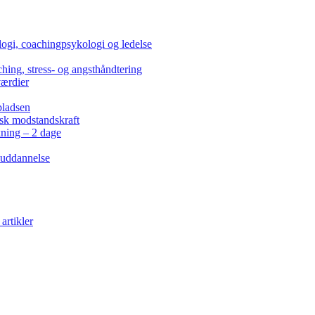
ogi, coachingpsykologi og ledelse
hing, stress- og angsthåndtering
værdier
pladsen
isk modstandskraft
kning – 2 dage
 uddannelse
artikler