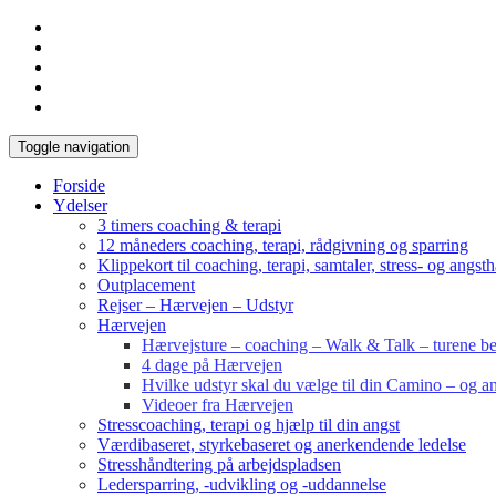
Toggle navigation
Forside
Ydelser
3 timers coaching & terapi
12 måneders coaching, terapi, rådgivning og sparring
Klippekort til coaching, terapi, samtaler, stress- og angst
Outplacement
Rejser – Hærvejen – Udstyr
Hærvejen
Hærvejsture – coaching – Walk & Talk – turene bes
4 dage på Hærvejen
Hvilke udstyr skal du vælge til din Camino – og an
Videoer fra Hærvejen
Stresscoaching, terapi og hjælp til din angst
Værdibaseret, styrkebaseret og anerkendende ledelse
Stresshåndtering på arbejdspladsen
Ledersparring, -udvikling og -uddannelse