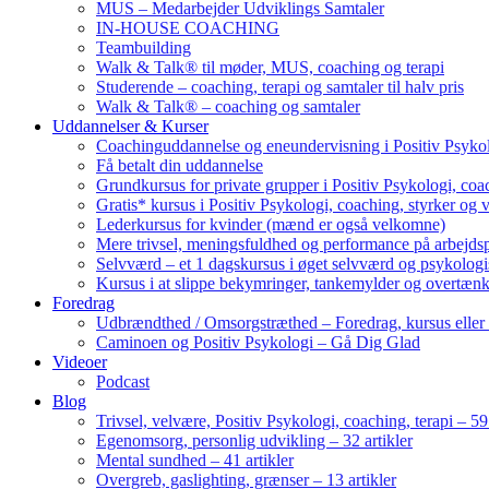
MUS – Medarbejder Udviklings Samtaler
IN-HOUSE COACHING
Teambuilding
Walk & Talk® til møder, MUS, coaching og terapi
Studerende – coaching, terapi og samtaler til halv pris
Walk & Talk® – coaching og samtaler
Uddannelser & Kurser
Coachinguddannelse og eneundervisning i Positiv Psykol
Få betalt din uddannelse
Grundkursus for private grupper i Positiv Psykologi, coac
Gratis* kursus i Positiv Psykologi, coaching, styrker og 
Lederkursus for kvinder (mænd er også velkomne)
Mere trivsel, meningsfuldhed og performance på arbejds
Selvværd – et 1 dagskursus i øget selvværd og psykolog
Kursus i at slippe bekymringer, tankemylder og overtæn
Foredrag
Udbrændthed / Omsorgstræthed – Foredrag, kursus eller
Caminoen og Positiv Psykologi – Gå Dig Glad
Videoer
Podcast
Blog
Trivsel, velvære, Positiv Psykologi, coaching, terapi – 59 
Egenomsorg, personlig udvikling – 32 artikler
Mental sundhed – 41 artikler
Overgreb, gaslighting, grænser – 13 artikler