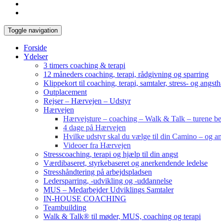
Toggle navigation
Forside
Ydelser
3 timers coaching & terapi
12 måneders coaching, terapi, rådgivning og sparring
Klippekort til coaching, terapi, samtaler, stress- og angst
Outplacement
Rejser – Hærvejen – Udstyr
Hærvejen
Hærvejsture – coaching – Walk & Talk – turene bes
4 dage på Hærvejen
Hvilke udstyr skal du vælge til din Camino – og an
Videoer fra Hærvejen
Stresscoaching, terapi og hjælp til din angst
Værdibaseret, styrkebaseret og anerkendende ledelse
Stresshåndtering på arbejdspladsen
Ledersparring, -udvikling og -uddannelse
MUS – Medarbejder Udviklings Samtaler
IN-HOUSE COACHING
Teambuilding
Walk & Talk® til møder, MUS, coaching og terapi