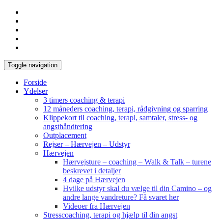
Toggle navigation
Forside
Ydelser
3 timers coaching & terapi
12 måneders coaching, terapi, rådgivning og sparring
Klippekort til coaching, terapi, samtaler, stress- og
angsthåndtering
Outplacement
Rejser – Hærvejen – Udstyr
Hærvejen
Hærvejsture – coaching – Walk & Talk – turene
beskrevet i detaljer
4 dage på Hærvejen
Hvilke udstyr skal du vælge til din Camino – og
andre lange vandreture? Få svaret her
Videoer fra Hærvejen
Stresscoaching, terapi og hjælp til din angst