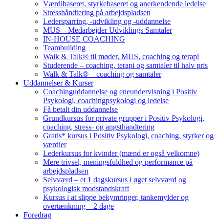
Værdibaseret, styrkebaseret og anerkendende ledelse
Stresshåndtering på arbejdspladsen
Ledersparring, -udvikling og -uddannelse
MUS – Medarbejder Udviklings Samtaler
IN-HOUSE COACHING
Teambuilding
Walk & Talk® til møder, MUS, coaching og terapi
Studerende – coaching, terapi og samtaler til halv pris
Walk & Talk® – coaching og samtaler
Uddannelser & Kurser
Coachinguddannelse og eneundervisning i Positiv
Psykologi, coachingpsykologi og ledelse
Få betalt din uddannelse
Grundkursus for private grupper i Positiv Psykologi,
coaching, stress- og angsthåndtering
Gratis* kursus i Positiv Psykologi, coaching, styrker og
værdier
Lederkursus for kvinder (mænd er også velkomne)
Mere trivsel, meningsfuldhed og performance på
arbejdspladsen
Selvværd – et 1 dagskursus i øget selvværd og
psykologisk modstandskraft
Kursus i at slippe bekymringer, tankemylder og
overtænkning – 2 dage
Foredrag