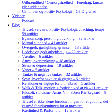
Udbrændthed / Omsorgstræthed – Foredrag, kursus
eller uddannelse
Caminoen og Positiv Psykologi – Gå Dig Glad
Videoer
Podcast
Blog
Trivsel, velvære, Positiv Psykologi, coaching, terapi –
59 artikler
Egenomsorg, personlig udvikling – 32 artikler
Mental sundhed – 41 artikler
Overgreb, gaslighting, grænser – 13 artikler
Ledelse og godt arbejdsmiljø – 23 artikler
Værdier – 6 artikler
Angst, overtænkning – 18 artikler
Stress & depression – 19 artikler
Vaner – 5 artikler
Tanker & negative tanker – 32 artikler
Søvn, hvorfor søvn er så vigtigt – 6 artikler
Relationer er vigtige for dit helbred – 5 artikler
Walk & Talk, motion + fordelen ved at gå – 11 artikler
Filosofi, stoicisme, Anaïs Nin, Søren Kierkegaard – 8
artikler
Trivsel er ikke alene forudsætningen for et godt liv, det
er også forudsætningen for at præstere.
Kærlighed & Parforhold – 12 artikler