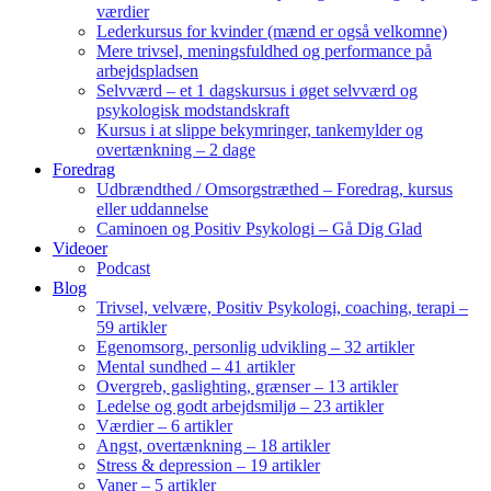
værdier
Lederkursus for kvinder (mænd er også velkomne)
Mere trivsel, meningsfuldhed og performance på
arbejdspladsen
Selvværd – et 1 dagskursus i øget selvværd og
psykologisk modstandskraft
Kursus i at slippe bekymringer, tankemylder og
overtænkning – 2 dage
Foredrag
Udbrændthed / Omsorgstræthed – Foredrag, kursus
eller uddannelse
Caminoen og Positiv Psykologi – Gå Dig Glad
Videoer
Podcast
Blog
Trivsel, velvære, Positiv Psykologi, coaching, terapi –
59 artikler
Egenomsorg, personlig udvikling – 32 artikler
Mental sundhed – 41 artikler
Overgreb, gaslighting, grænser – 13 artikler
Ledelse og godt arbejdsmiljø – 23 artikler
Værdier – 6 artikler
Angst, overtænkning – 18 artikler
Stress & depression – 19 artikler
Vaner – 5 artikler