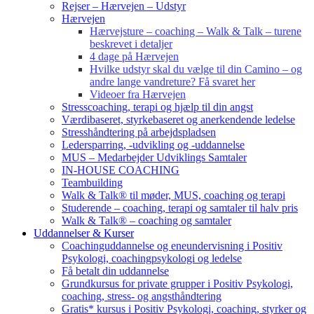
Rejser – Hærvejen – Udstyr
Hærvejen
Hærvejsture – coaching – Walk & Talk – turene
beskrevet i detaljer
4 dage på Hærvejen
Hvilke udstyr skal du vælge til din Camino – og
andre lange vandreture? Få svaret her
Videoer fra Hærvejen
Stresscoaching, terapi og hjælp til din angst
Værdibaseret, styrkebaseret og anerkendende ledelse
Stresshåndtering på arbejdspladsen
Ledersparring, -udvikling og -uddannelse
MUS – Medarbejder Udviklings Samtaler
IN-HOUSE COACHING
Teambuilding
Walk & Talk® til møder, MUS, coaching og terapi
Studerende – coaching, terapi og samtaler til halv pris
Walk & Talk® – coaching og samtaler
Uddannelser & Kurser
Coachinguddannelse og eneundervisning i Positiv
Psykologi, coachingpsykologi og ledelse
Få betalt din uddannelse
Grundkursus for private grupper i Positiv Psykologi,
coaching, stress- og angsthåndtering
Gratis* kursus i Positiv Psykologi, coaching, styrker og