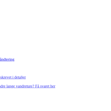
håndtering
krevet i detaljer
dre lange vandreture? Få svaret her