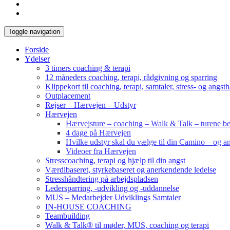
Toggle navigation
Forside
Ydelser
3 timers coaching & terapi
12 måneders coaching, terapi, rådgivning og sparring
Klippekort til coaching, terapi, samtaler, stress- og angst
Outplacement
Rejser – Hærvejen – Udstyr
Hærvejen
Hærvejsture – coaching – Walk & Talk – turene bes
4 dage på Hærvejen
Hvilke udstyr skal du vælge til din Camino – og an
Videoer fra Hærvejen
Stresscoaching, terapi og hjælp til din angst
Værdibaseret, styrkebaseret og anerkendende ledelse
Stresshåndtering på arbejdspladsen
Ledersparring, -udvikling og -uddannelse
MUS – Medarbejder Udviklings Samtaler
IN-HOUSE COACHING
Teambuilding
Walk & Talk® til møder, MUS, coaching og terapi