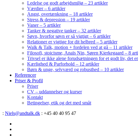
Ledelse og godt arbejdsmiljø – 23 artikler
Værdier – 6 artikler
Angst, overtænkning – 18 artikler
Stress & depression – 19 artikler
Vaner – 5 artikler
Tanker & negative tanker – 32 artikler
Søvn, hvorfor søvn er så vigtigt – 6 artikler
Relationer er vigtige for dit helbred – 5 artikler
Walk & Talk, motion + fordelen ved at gå – 11 artikler
Filosofi, stoicisme, Anaïs Nin, Søren Kierkegaard – 8 art
Trivsel er ikke alene forudsætningen for et godt liv, det 
Kærlighed & Parforhold – 12 artikler
Børn & unge, selvværd og robusthed – 10 artikler
Referencer
Priser & Profil
Priser
CV – uddannelser og kurser
Kontakt
Betingelser, etik og det med småt
:
Niels@andtalk.dk
: +45 40 40 95 47