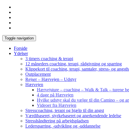
Toggle navigation
Forside
Ydelser
3 timers coaching & terapi
12 måneders coaching, terapi, rådgivning og sparring
Klippekort til coaching, terapi, samtaler, stress- og angst
Outplacement
Rejser – Hærvejen – Udstyr
Hærvejen
Hærvejsture – coaching – Walk & Talk – turene bes
4 dage på Hærvejen
Hvilke udstyr skal du vælge til din Camino – og an
Videoer fra Hærvejen
Stresscoaching, terapi og hjælp til din angst
Værdibaseret, styrkebaseret og anerkendende ledelse
Stresshåndtering på arbejdspladsen
Ledersparring, -udvikling og -uddannelse