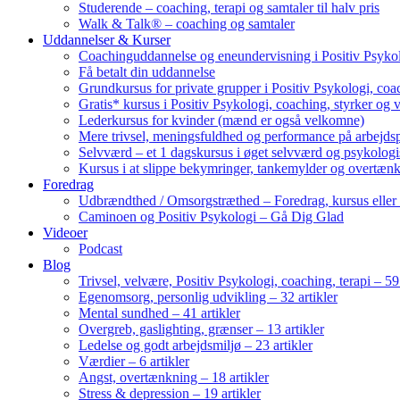
Studerende – coaching, terapi og samtaler til halv pris
Walk & Talk® – coaching og samtaler
Uddannelser & Kurser
Coachinguddannelse og eneundervisning i Positiv Psykol
Få betalt din uddannelse
Grundkursus for private grupper i Positiv Psykologi, coac
Gratis* kursus i Positiv Psykologi, coaching, styrker og 
Lederkursus for kvinder (mænd er også velkomne)
Mere trivsel, meningsfuldhed og performance på arbejds
Selvværd – et 1 dagskursus i øget selvværd og psykolog
Kursus i at slippe bekymringer, tankemylder og overtæn
Foredrag
Udbrændthed / Omsorgstræthed – Foredrag, kursus eller
Caminoen og Positiv Psykologi – Gå Dig Glad
Videoer
Podcast
Blog
Trivsel, velvære, Positiv Psykologi, coaching, terapi – 59 
Egenomsorg, personlig udvikling – 32 artikler
Mental sundhed – 41 artikler
Overgreb, gaslighting, grænser – 13 artikler
Ledelse og godt arbejdsmiljø – 23 artikler
Værdier – 6 artikler
Angst, overtænkning – 18 artikler
Stress & depression – 19 artikler