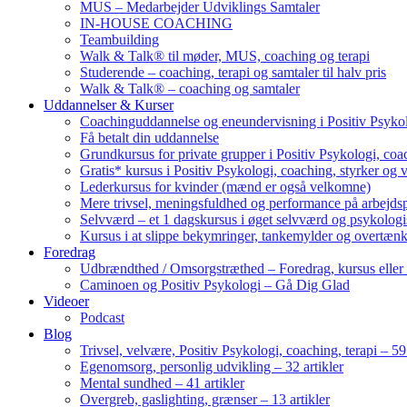
MUS – Medarbejder Udviklings Samtaler
IN-HOUSE COACHING
Teambuilding
Walk & Talk® til møder, MUS, coaching og terapi
Studerende – coaching, terapi og samtaler til halv pris
Walk & Talk® – coaching og samtaler
Uddannelser & Kurser
Coachinguddannelse og eneundervisning i Positiv Psykol
Få betalt din uddannelse
Grundkursus for private grupper i Positiv Psykologi, coac
Gratis* kursus i Positiv Psykologi, coaching, styrker og 
Lederkursus for kvinder (mænd er også velkomne)
Mere trivsel, meningsfuldhed og performance på arbejds
Selvværd – et 1 dagskursus i øget selvværd og psykolog
Kursus i at slippe bekymringer, tankemylder og overtæn
Foredrag
Udbrændthed / Omsorgstræthed – Foredrag, kursus eller
Caminoen og Positiv Psykologi – Gå Dig Glad
Videoer
Podcast
Blog
Trivsel, velvære, Positiv Psykologi, coaching, terapi – 59 
Egenomsorg, personlig udvikling – 32 artikler
Mental sundhed – 41 artikler
Overgreb, gaslighting, grænser – 13 artikler