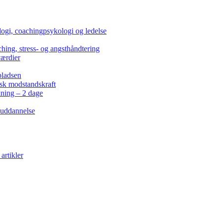
ogi, coachingpsykologi og ledelse
hing, stress- og angsthåndtering
værdier
pladsen
isk modstandskraft
kning – 2 dage
 uddannelse
artikler