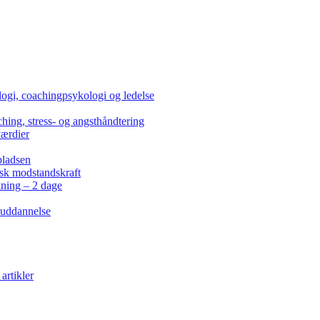
ogi, coachingpsykologi og ledelse
hing, stress- og angsthåndtering
værdier
pladsen
isk modstandskraft
kning – 2 dage
 uddannelse
artikler