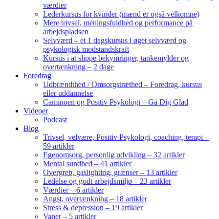
værdier
Lederkursus for kvinder (mænd er også velkomne)
Mere trivsel, meningsfuldhed og performance på
arbejdspladsen
Selvværd – et 1 dagskursus i øget selvværd og
psykologisk modstandskraft
Kursus i at slippe bekymringer, tankemylder og
overtænkning – 2 dage
Foredrag
Udbrændthed / Omsorgstræthed – Foredrag, kursus
eller uddannelse
Caminoen og Positiv Psykologi – Gå Dig Glad
Videoer
Podcast
Blog
Trivsel, velvære, Positiv Psykologi, coaching, terapi –
59 artikler
Egenomsorg, personlig udvikling – 32 artikler
Mental sundhed – 41 artikler
Overgreb, gaslighting, grænser – 13 artikler
Ledelse og godt arbejdsmiljø – 23 artikler
Værdier – 6 artikler
Angst, overtænkning – 18 artikler
Stress & depression – 19 artikler
Vaner – 5 artikler