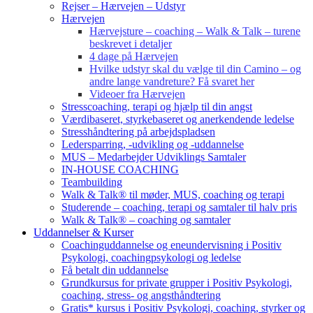
Rejser – Hærvejen – Udstyr
Hærvejen
Hærvejsture – coaching – Walk & Talk – turene
beskrevet i detaljer
4 dage på Hærvejen
Hvilke udstyr skal du vælge til din Camino – og
andre lange vandreture? Få svaret her
Videoer fra Hærvejen
Stresscoaching, terapi og hjælp til din angst
Værdibaseret, styrkebaseret og anerkendende ledelse
Stresshåndtering på arbejdspladsen
Ledersparring, -udvikling og -uddannelse
MUS – Medarbejder Udviklings Samtaler
IN-HOUSE COACHING
Teambuilding
Walk & Talk® til møder, MUS, coaching og terapi
Studerende – coaching, terapi og samtaler til halv pris
Walk & Talk® – coaching og samtaler
Uddannelser & Kurser
Coachinguddannelse og eneundervisning i Positiv
Psykologi, coachingpsykologi og ledelse
Få betalt din uddannelse
Grundkursus for private grupper i Positiv Psykologi,
coaching, stress- og angsthåndtering
Gratis* kursus i Positiv Psykologi, coaching, styrker og