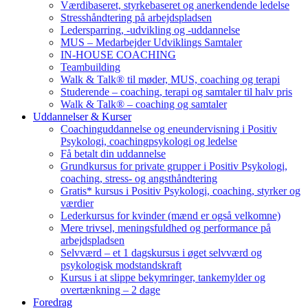
Værdibaseret, styrkebaseret og anerkendende ledelse
Stresshåndtering på arbejdspladsen
Ledersparring, -udvikling og -uddannelse
MUS – Medarbejder Udviklings Samtaler
IN-HOUSE COACHING
Teambuilding
Walk & Talk® til møder, MUS, coaching og terapi
Studerende – coaching, terapi og samtaler til halv pris
Walk & Talk® – coaching og samtaler
Uddannelser & Kurser
Coachinguddannelse og eneundervisning i Positiv
Psykologi, coachingpsykologi og ledelse
Få betalt din uddannelse
Grundkursus for private grupper i Positiv Psykologi,
coaching, stress- og angsthåndtering
Gratis* kursus i Positiv Psykologi, coaching, styrker og
værdier
Lederkursus for kvinder (mænd er også velkomne)
Mere trivsel, meningsfuldhed og performance på
arbejdspladsen
Selvværd – et 1 dagskursus i øget selvværd og
psykologisk modstandskraft
Kursus i at slippe bekymringer, tankemylder og
overtænkning – 2 dage
Foredrag