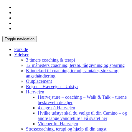
Toggle navigation
Forside
Ydelser
3 timers coaching & terapi
12 måneders coaching, terapi, rådgivning og sparring
Klippekort til coaching, terapi, samtaler, stress- og
angsthåndtering
Outplacement
Rejser – Hærvejen – Udstyr
Hærvejen
Hærvejsture – coaching – Walk & Talk – turene
beskrevet i detaljer
4 dage på Hærvejen
Hvilke udstyr skal du vælge til din Camino – og
andre lange vandreture? Få svaret her
Videoer fra Hærvejen
Stresscoaching, terapi og hjælp til din angst