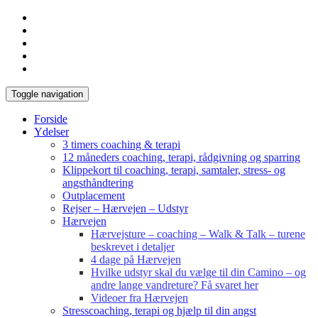
Toggle navigation
Forside
Ydelser
3 timers coaching & terapi
12 måneders coaching, terapi, rådgivning og sparring
Klippekort til coaching, terapi, samtaler, stress- og
angsthåndtering
Outplacement
Rejser – Hærvejen – Udstyr
Hærvejen
Hærvejsture – coaching – Walk & Talk – turene
beskrevet i detaljer
4 dage på Hærvejen
Hvilke udstyr skal du vælge til din Camino – og
andre lange vandreture? Få svaret her
Videoer fra Hærvejen
Stresscoaching, terapi og hjælp til din angst