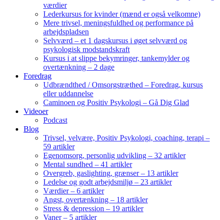
værdier
Lederkursus for kvinder (mænd er også velkomne)
Mere trivsel, meningsfuldhed og performance på
arbejdspladsen
Selvværd – et 1 dagskursus i øget selvværd og
psykologisk modstandskraft
Kursus i at slippe bekymringer, tankemylder og
overtænkning – 2 dage
Foredrag
Udbrændthed / Omsorgstræthed – Foredrag, kursus
eller uddannelse
Caminoen og Positiv Psykologi – Gå Dig Glad
Videoer
Podcast
Blog
Trivsel, velvære, Positiv Psykologi, coaching, terapi –
59 artikler
Egenomsorg, personlig udvikling – 32 artikler
Mental sundhed – 41 artikler
Overgreb, gaslighting, grænser – 13 artikler
Ledelse og godt arbejdsmiljø – 23 artikler
Værdier – 6 artikler
Angst, overtænkning – 18 artikler
Stress & depression – 19 artikler
Vaner – 5 artikler