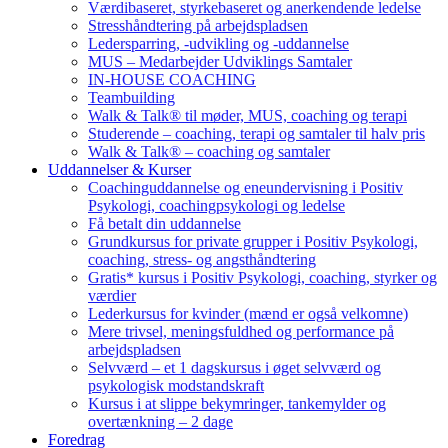
Værdibaseret, styrkebaseret og anerkendende ledelse
Stresshåndtering på arbejdspladsen
Ledersparring, -udvikling og -uddannelse
MUS – Medarbejder Udviklings Samtaler
IN-HOUSE COACHING
Teambuilding
Walk & Talk® til møder, MUS, coaching og terapi
Studerende – coaching, terapi og samtaler til halv pris
Walk & Talk® – coaching og samtaler
Uddannelser & Kurser
Coachinguddannelse og eneundervisning i Positiv
Psykologi, coachingpsykologi og ledelse
Få betalt din uddannelse
Grundkursus for private grupper i Positiv Psykologi,
coaching, stress- og angsthåndtering
Gratis* kursus i Positiv Psykologi, coaching, styrker og
værdier
Lederkursus for kvinder (mænd er også velkomne)
Mere trivsel, meningsfuldhed og performance på
arbejdspladsen
Selvværd – et 1 dagskursus i øget selvværd og
psykologisk modstandskraft
Kursus i at slippe bekymringer, tankemylder og
overtænkning – 2 dage
Foredrag