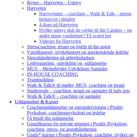
Rejser – Hærvejen – Udstyr
Hærvejen
Hærvejsture – coaching – Walk & Talk – turene
beskrevet i detaljer
4 dage på Hærvejen
Hvilke udstyr skal du vælge til din Camino – og
andre lange vandreture? Få svaret her
Videoer fra Hærvejen
Stresscoaching, terapi og hjælp til din angst
Værdibaseret, styrkebaseret og anerkendende ledelse
Stresshåndtering på arbejdspladsen
Ledersparring, -udvikling og -uddannelse
MUS – Medarbejder Udviklings Samtaler
IN-HOUSE COACHING
Teambuilding
Walk & Talk® til møder, MUS, coaching og terapi
Studerende – coaching, terapi og samtaler til halv pris
Walk & Talk® – coaching og samtaler
Uddannelser & Kurser
Coachinguddannelse og eneundervisning i Positiv
Psykologi, coachingpsykologi og ledelse
Få betalt din uddannelse
Grundkursus for private grupper i Positiv Psykologi,
coaching, stress- og angsthåndtering
Gratis* kursus i Positiv Psykologi, coaching, styrker og