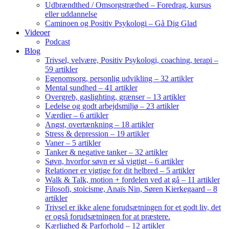
Udbrændthed / Omsorgstræthed – Foredrag, kursus
eller uddannelse
Caminoen og Positiv Psykologi – Gå Dig Glad
Videoer
Podcast
Blog
Trivsel, velvære, Positiv Psykologi, coaching, terapi –
59 artikler
Egenomsorg, personlig udvikling – 32 artikler
Mental sundhed – 41 artikler
Overgreb, gaslighting, grænser – 13 artikler
Ledelse og godt arbejdsmiljø – 23 artikler
Værdier – 6 artikler
Angst, overtænkning – 18 artikler
Stress & depression – 19 artikler
Vaner – 5 artikler
Tanker & negative tanker – 32 artikler
Søvn, hvorfor søvn er så vigtigt – 6 artikler
Relationer er vigtige for dit helbred – 5 artikler
Walk & Talk, motion + fordelen ved at gå – 11 artikler
Filosofi, stoicisme, Anaïs Nin, Søren Kierkegaard – 8
artikler
Trivsel er ikke alene forudsætningen for et godt liv, det
er også forudsætningen for at præstere.
Kærlighed & Parforhold – 12 artikler