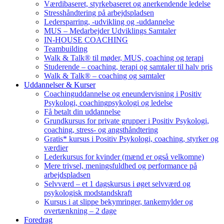
Værdibaseret, styrkebaseret og anerkendende ledelse
Stresshåndtering på arbejdspladsen
Ledersparring, -udvikling og -uddannelse
MUS – Medarbejder Udviklings Samtaler
IN-HOUSE COACHING
Teambuilding
Walk & Talk® til møder, MUS, coaching og terapi
Studerende – coaching, terapi og samtaler til halv pris
Walk & Talk® – coaching og samtaler
Uddannelser & Kurser
Coachinguddannelse og eneundervisning i Positiv
Psykologi, coachingpsykologi og ledelse
Få betalt din uddannelse
Grundkursus for private grupper i Positiv Psykologi,
coaching, stress- og angsthåndtering
Gratis* kursus i Positiv Psykologi, coaching, styrker og
værdier
Lederkursus for kvinder (mænd er også velkomne)
Mere trivsel, meningsfuldhed og performance på
arbejdspladsen
Selvværd – et 1 dagskursus i øget selvværd og
psykologisk modstandskraft
Kursus i at slippe bekymringer, tankemylder og
overtænkning – 2 dage
Foredrag