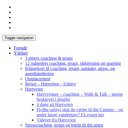
Toggle navigation
Forside
Ydelser
3 timers coaching & terapi
12 måneders coaching, terapi, rådgivning og sparring
Klippekort til coaching, terapi, samtaler, stress- og
angsthåndtering
Outplacement
Rejser – Hærvejen – Udstyr
Hærvejen
Hærvejsture – coaching – Walk & Talk – turene
beskrevet i detaljer
4 dage på Hærvejen
Hvilke udstyr skal du vælge til din Camino – og
andre lange vandreture? Få svaret her
Videoer fra Hærvejen
Stresscoaching, terapi og hjælp til din angst