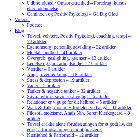
Udbrændthed / Omsorgstræthed – Foredrag, kursus
eller uddannelse
Caminoen og Positiv Psykologi – Gå Dig Glad
Videoer
Podcast
Blog
Trivsel, velvære, Positiv Psykologi, coaching, terapi –
59 artikler
Egenomsorg, personlig udvikling – 32 artikler
Mental sundhed – 41 artikler
Overgreb, gaslighting, grænser – 13 artikler
Ledelse og godt arbejdsmiljø – 23 artikler
Værdier – 6 artikler
Angst, overtænkning – 18 artikler
Stress & depression – 19 artikler
Vaner – 5 artikler
Tanker & negative tanker – 32 artikler
Søvn, hvorfor søvn er så vigtigt – 6 artikler
Relationer er vigtige for dit helbred – 5 artikler
Walk & Talk, motion + fordelen ved at gå – 11 artikler
Filosofi, stoicisme, Anaïs Nin, Søren Kierkegaard – 8
artikler
Trivsel er ikke alene forudsætningen for et godt liv, det
er også forudsætningen for at præstere.
Kærlighed & Parforhold – 12 artikler