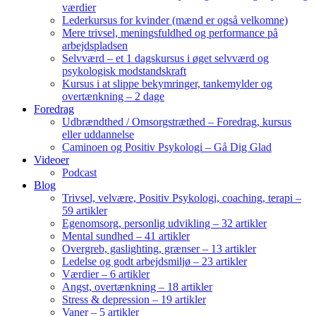
værdier
Lederkursus for kvinder (mænd er også velkomne)
Mere trivsel, meningsfuldhed og performance på
arbejdspladsen
Selvværd – et 1 dagskursus i øget selvværd og
psykologisk modstandskraft
Kursus i at slippe bekymringer, tankemylder og
overtænkning – 2 dage
Foredrag
Udbrændthed / Omsorgstræthed – Foredrag, kursus
eller uddannelse
Caminoen og Positiv Psykologi – Gå Dig Glad
Videoer
Podcast
Blog
Trivsel, velvære, Positiv Psykologi, coaching, terapi –
59 artikler
Egenomsorg, personlig udvikling – 32 artikler
Mental sundhed – 41 artikler
Overgreb, gaslighting, grænser – 13 artikler
Ledelse og godt arbejdsmiljø – 23 artikler
Værdier – 6 artikler
Angst, overtænkning – 18 artikler
Stress & depression – 19 artikler
Vaner – 5 artikler