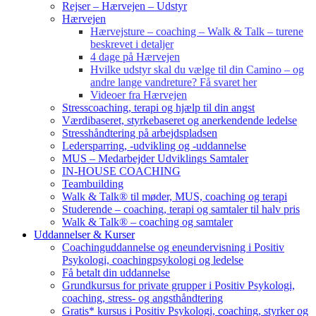
Rejser – Hærvejen – Udstyr
Hærvejen
Hærvejsture – coaching – Walk & Talk – turene
beskrevet i detaljer
4 dage på Hærvejen
Hvilke udstyr skal du vælge til din Camino – og
andre lange vandreture? Få svaret her
Videoer fra Hærvejen
Stresscoaching, terapi og hjælp til din angst
Værdibaseret, styrkebaseret og anerkendende ledelse
Stresshåndtering på arbejdspladsen
Ledersparring, -udvikling og -uddannelse
MUS – Medarbejder Udviklings Samtaler
IN-HOUSE COACHING
Teambuilding
Walk & Talk® til møder, MUS, coaching og terapi
Studerende – coaching, terapi og samtaler til halv pris
Walk & Talk® – coaching og samtaler
Uddannelser & Kurser
Coachinguddannelse og eneundervisning i Positiv
Psykologi, coachingpsykologi og ledelse
Få betalt din uddannelse
Grundkursus for private grupper i Positiv Psykologi,
coaching, stress- og angsthåndtering
Gratis* kursus i Positiv Psykologi, coaching, styrker og