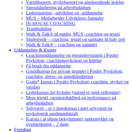
Værdibaseret, styrkebaseret og anerkendende ledelse
Stresshåndtering på arbejdspladsen
Ledersparring, -udvikling og -uddannelse
MUS – Medarbejder Udviklings Samtaler
IN-HOUSE COACHING
Teambuilding
Walk & Talk® til møder, MUS, coaching og terapi
Studerende – coaching, terapi og samtaler til halv pris
Walk & Talk® – coaching og samtaler
Uddannelser & Kurser
Coachinguddannelse og eneundervisning i Positiv
Psykologi, coachingpsykologi og ledelse
Få betalt din uddannelse
Grundkursus for private grupper i Positiv Psykologi,
coaching, stress- og angsthåndtering
Gratis* kursus i Positiv Psykologi, coaching, styrker og
værdier
Lederkursus for kvinder (mænd er også velkomne)
Mere trivsel, meningsfuldhed og performance på
arbejdspladsen
Selvværd – et 1 dagskursus i øget selvværd og
psykologisk modstandskraft
Kursus i at slippe bekymringer, tankemylder og
overtænkning – 2 dage
Foredrag