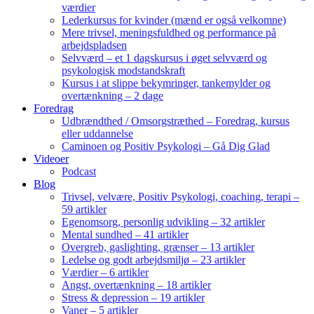
værdier
Lederkursus for kvinder (mænd er også velkomne)
Mere trivsel, meningsfuldhed og performance på
arbejdspladsen
Selvværd – et 1 dagskursus i øget selvværd og
psykologisk modstandskraft
Kursus i at slippe bekymringer, tankemylder og
overtænkning – 2 dage
Foredrag
Udbrændthed / Omsorgstræthed – Foredrag, kursus
eller uddannelse
Caminoen og Positiv Psykologi – Gå Dig Glad
Videoer
Podcast
Blog
Trivsel, velvære, Positiv Psykologi, coaching, terapi –
59 artikler
Egenomsorg, personlig udvikling – 32 artikler
Mental sundhed – 41 artikler
Overgreb, gaslighting, grænser – 13 artikler
Ledelse og godt arbejdsmiljø – 23 artikler
Værdier – 6 artikler
Angst, overtænkning – 18 artikler
Stress & depression – 19 artikler
Vaner – 5 artikler