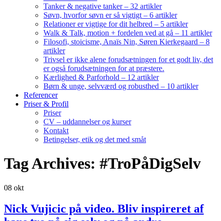
Tanker & negative tanker – 32 artikler
Søvn, hvorfor søvn er så vigtigt – 6 artikler
Relationer er vigtige for dit helbred – 5 artikler
Walk & Talk, motion + fordelen ved at gå – 11 artikler
Filosofi, stoicisme, Anaïs Nin, Søren Kierkegaard – 8
artikler
Trivsel er ikke alene forudsætningen for et godt liv, det
er også forudsætningen for at præstere.
Kærlighed & Parforhold – 12 artikler
Børn & unge, selvværd og robusthed – 10 artikler
Referencer
Priser & Profil
Priser
CV – uddannelser og kurser
Kontakt
Betingelser, etik og det med småt
Tag Archives: #TroPåDigSelv
08
okt
Nick Vujicic på video. Bliv inspireret af