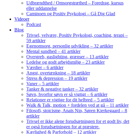
Udbrændthed / Omsorgstræthed – Foredrag, kursus
eller uddannelse
Caminoen og Positiv Psykologi – Gå Dig Glad
Videoer
Podcast
Blog
Trivsel, velvære, Positiv Psykologi, coaching, terapi –
59 artikler
Egenomsorg, personlig udvikling – 32 artikler
Mental sundhed – 41 artikler
Overgreb, gaslighting, grænser – 13 artikler
Ledelse og godt arbejdsmiljø – 23 artikler
Værdier – 6 artikler
Angst, overtænkning – 18 artikler
Stress & depression – 19 artikler
Vaner – 5 artikler
Tanker & negative tanker – 32 artikler
Søvn, hvorfor søvn er så vigtigt – 6 artikler
Relationer er vigtige for dit helbred – 5 artikler
Walk & Talk, motion + fordelen ved at gå – 11 artikler
Filosofi, stoicisme, Anaïs Nin, Søren Kierkegaard – 8
artikler
Trivsel er ikke alene forudsætningen for et godt liv, det
er også forudsætningen for at præstere.
Kærlighed & Parforhold – 12 artikler