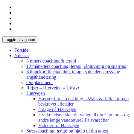
Toggle navigation
Forside
Ydelser
3 timers coaching & terapi
12 måneders coaching, terapi, rådgivning og sparring
Klippekort til coaching, terapi, samtaler, stress- og
angsthåndtering
Outplacement
Rejser – Hærvejen – Udstyr
Hærvejen
Hærvejsture – coaching – Walk & Talk – turene
beskrevet i detaljer
4 dage på Hærvejen
Hvilke udstyr skal du vælge til din Camino – og
andre lange vandreture? Få svaret her
Videoer fra Hærvejen
Stresscoaching, terapi og hjælp til din angst