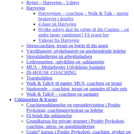
Rejser – Hærvejen – Udstyr
Hærvejen
Hærvejsture – coaching – Walk & Talk – turene
beskrevet i detaljer
4 dage på Hærvejen
Hvilke udstyr skal du vælge til din Camino – og
andre lange vandreture? Få svaret her
Videoer fra Hærvejen
Stresscoaching, terapi og hjælp til din angst
Værdibaseret, styrkebaseret og anerkendende ledelse
Stresshåndtering på arbejdspladsen
Ledersparring, -udvikling og -uddannelse
MUS – Medarbejder Udviklings Samtaler
IN-HOUSE COACHING
Teambuilding
Walk & Talk® til møder, MUS, coaching og terapi
Studerende – coaching, terapi og samtaler til halv pris
Walk & Talk® – coaching og samtaler
Uddannelser & Kurser
Coachinguddannelse og eneundervisning i Positiv
Psykologi, coachingpsykologi og ledelse
Få betalt din uddannelse
Grundkursus for private grupper i Positiv Psykologi,
coaching, stress- og angsthåndtering
Gratis* kursus i Positiv Psykologi, coaching, styrker og