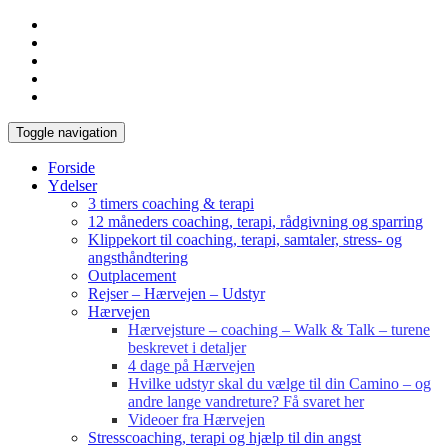
Toggle navigation
Forside
Ydelser
3 timers coaching & terapi
12 måneders coaching, terapi, rådgivning og sparring
Klippekort til coaching, terapi, samtaler, stress- og
angsthåndtering
Outplacement
Rejser – Hærvejen – Udstyr
Hærvejen
Hærvejsture – coaching – Walk & Talk – turene
beskrevet i detaljer
4 dage på Hærvejen
Hvilke udstyr skal du vælge til din Camino – og
andre lange vandreture? Få svaret her
Videoer fra Hærvejen
Stresscoaching, terapi og hjælp til din angst