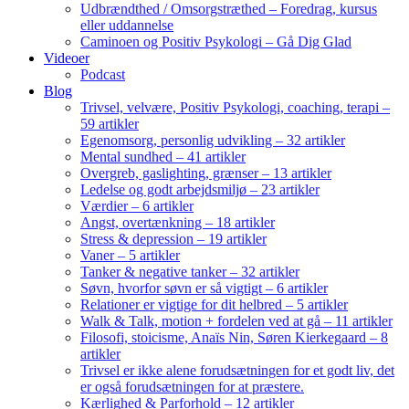
Udbrændthed / Omsorgstræthed – Foredrag, kursus
eller uddannelse
Caminoen og Positiv Psykologi – Gå Dig Glad
Videoer
Podcast
Blog
Trivsel, velvære, Positiv Psykologi, coaching, terapi –
59 artikler
Egenomsorg, personlig udvikling – 32 artikler
Mental sundhed – 41 artikler
Overgreb, gaslighting, grænser – 13 artikler
Ledelse og godt arbejdsmiljø – 23 artikler
Værdier – 6 artikler
Angst, overtænkning – 18 artikler
Stress & depression – 19 artikler
Vaner – 5 artikler
Tanker & negative tanker – 32 artikler
Søvn, hvorfor søvn er så vigtigt – 6 artikler
Relationer er vigtige for dit helbred – 5 artikler
Walk & Talk, motion + fordelen ved at gå – 11 artikler
Filosofi, stoicisme, Anaïs Nin, Søren Kierkegaard – 8
artikler
Trivsel er ikke alene forudsætningen for et godt liv, det
er også forudsætningen for at præstere.
Kærlighed & Parforhold – 12 artikler