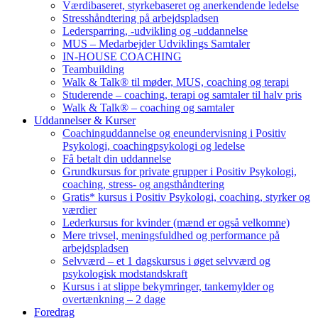
Værdibaseret, styrkebaseret og anerkendende ledelse
Stresshåndtering på arbejdspladsen
Ledersparring, -udvikling og -uddannelse
MUS – Medarbejder Udviklings Samtaler
IN-HOUSE COACHING
Teambuilding
Walk & Talk® til møder, MUS, coaching og terapi
Studerende – coaching, terapi og samtaler til halv pris
Walk & Talk® – coaching og samtaler
Uddannelser & Kurser
Coachinguddannelse og eneundervisning i Positiv
Psykologi, coachingpsykologi og ledelse
Få betalt din uddannelse
Grundkursus for private grupper i Positiv Psykologi,
coaching, stress- og angsthåndtering
Gratis* kursus i Positiv Psykologi, coaching, styrker og
værdier
Lederkursus for kvinder (mænd er også velkomne)
Mere trivsel, meningsfuldhed og performance på
arbejdspladsen
Selvværd – et 1 dagskursus i øget selvværd og
psykologisk modstandskraft
Kursus i at slippe bekymringer, tankemylder og
overtænkning – 2 dage
Foredrag