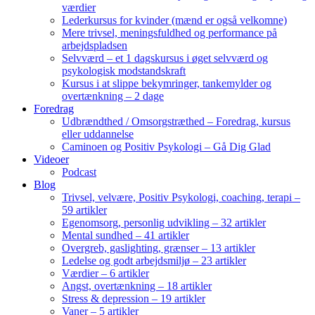
værdier
Lederkursus for kvinder (mænd er også velkomne)
Mere trivsel, meningsfuldhed og performance på
arbejdspladsen
Selvværd – et 1 dagskursus i øget selvværd og
psykologisk modstandskraft
Kursus i at slippe bekymringer, tankemylder og
overtænkning – 2 dage
Foredrag
Udbrændthed / Omsorgstræthed – Foredrag, kursus
eller uddannelse
Caminoen og Positiv Psykologi – Gå Dig Glad
Videoer
Podcast
Blog
Trivsel, velvære, Positiv Psykologi, coaching, terapi –
59 artikler
Egenomsorg, personlig udvikling – 32 artikler
Mental sundhed – 41 artikler
Overgreb, gaslighting, grænser – 13 artikler
Ledelse og godt arbejdsmiljø – 23 artikler
Værdier – 6 artikler
Angst, overtænkning – 18 artikler
Stress & depression – 19 artikler
Vaner – 5 artikler