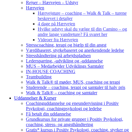
Rejser – Hærvejen – Udstyr
Hærvejen
Hærvejsture – coaching – Walk & Talk – turene
beskrevet i detaljer
4 dage på Hærvejen
Hvilke udstyr skal du vælge til din Camino – og
andre lange vandreture? Få svaret her
Videoer fra Hærvejen
Stresscoaching, terapi og hjælp til din angst
Værdibaseret, styrkebaseret og anerkendende ledelse
Stresshåndtering på arbejdspladsen
Ledersparring, -udvikling og -uddannelse
MUS – Medarbejder Udviklings Samtaler
IN-HOUSE COACHING
Teambuilding
Walk & Talk® til møder, MUS, coaching og terapi
Studerende – coaching, terapi og samtaler til halv pris
Walk & Talk® – coaching og samtaler
Uddannelser & Kurser
Coachinguddannelse og eneundervisning i Positiv
Psykologi, coachingpsykologi og ledelse
Få betalt din uddannelse
Grundkursus for private grupper i Positiv Psykologi,
coaching, stress- og angsthåndtering
Gratis* kursus i Positiv Psykologi, coaching, styrker og