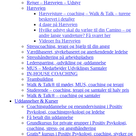
Rejser – Hærvejen – Udstyr
Hærvejen
Hærvejsture – coaching – Walk & Talk – turene
beskrevet i detaljer
4 dage på Hærvejen
Hvilke udstyr skal du vælge til din Camino – og
andre lange vandreture? Få svaret her
Videoer fra Hærvejen
Stresscoaching, terapi og hjælp til din angst
Værdibaseret, styrkebaseret og anerkendende ledelse
Stresshåndtering på arbejdspladsen
Ledersparring, -udvikling og -uddannelse
MUS – Medarbejder Udviklings Samtaler
IN-HOUSE COACHING
Teambuilding
Walk & Talk® til møder, MUS, coaching og terapi
Studerende – coaching, terapi og samtaler til halv pris
Walk & Talk® – coaching og samtaler
Uddannelser & Kurser
Coachinguddannelse og eneundervisning i Positiv
Psykologi, coachingpsykologi og ledelse
Få betalt din uddannelse
Grundkursus for private grupper i Positiv Psykologi,
coaching, stress- og angsthåndtering
Gratis* kursus i Positiv Psykologi, coaching, styrker og