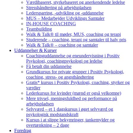
Værdibaseret, styrkebaseret og anerkendende ledelse
Stresshåndtering på arbejdspladsen
Ledersparring, -udvikling og -uddannelse
MUS – Medarbejder Udviklings Samtaler
IN-HOUSE COACHING
Teambuilding
Walk & Talk® til møder, MUS, coaching og terapi
Studerende – coaching, terapi og samtaler til halv pris
Walk & Talk® – coaching og samtaler
Uddannelser & Kurser
Coachinguddannelse og eneundervisning i Positiv
Psykologi, coachingpsykologi og ledelse
Få betalt din uddannelse
Grundkursus for private grupper i Positiv Psykologi,
coaching, stress- og angsthåndtering
Gratis* kursus i Positiv Psykologi, coaching, styrker og
værdier
Lederkursus for kvinder (mænd er også velkomne)
Mere trivsel, meningsfuldhed og performance på
arbejdspladsen
Selvværd – et 1 dagskursus i øget selvværd og
psykologisk modstandskraft
Kursus i at slippe bekymringer, tankemylder og
overtænkning – 2 dage
Foredrag