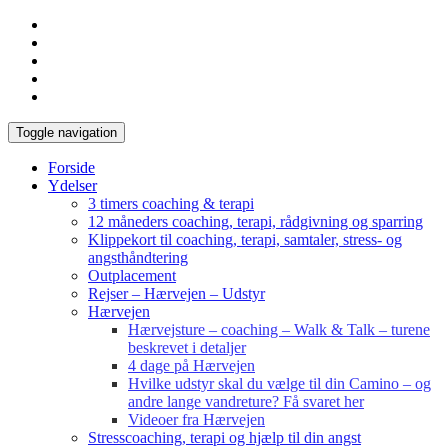
Toggle navigation
Forside
Ydelser
3 timers coaching & terapi
12 måneders coaching, terapi, rådgivning og sparring
Klippekort til coaching, terapi, samtaler, stress- og
angsthåndtering
Outplacement
Rejser – Hærvejen – Udstyr
Hærvejen
Hærvejsture – coaching – Walk & Talk – turene
beskrevet i detaljer
4 dage på Hærvejen
Hvilke udstyr skal du vælge til din Camino – og
andre lange vandreture? Få svaret her
Videoer fra Hærvejen
Stresscoaching, terapi og hjælp til din angst