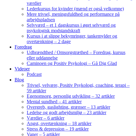
værdier
Lederkursus for kvinder (mænd er også velkomne)
Mere trivsel, meningsfuldhed og performance på
arbejdspladsen
Selvværd – et 1 dagskursus i øget selvværd og
psykologisk modstandskraft
Kursus i at slippe bekymringer, tankemylder og
overtænkning – 2 dage
Foredrag
Udbrændthed / Omsorgstræthed – Foredrag, kursus
eller uddannelse
Caminoen og Positiv Psykologi – Gå Dig Glad
Videoer
Podcast
Blog
Trivsel, velvære, Positiv Psykologi, coaching, terapi –
59 artikler
Egenomsorg, personlig udvikling – 32 artikler
Mental sundhed – 41 artikler
Overgreb, gaslighting, grænser – 13 artikler
Ledelse og godt arbejdsmiljø – 23 artikler
Værdier – 6 artikler
Angst, overtænkning – 18 artikler
Stress & depression – 19 artikler
Vaner – 5 artikler