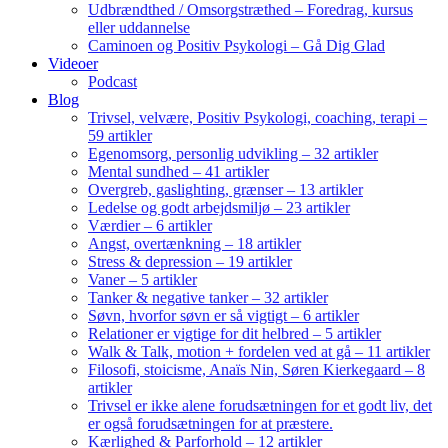
Udbrændthed / Omsorgstræthed – Foredrag, kursus
eller uddannelse
Caminoen og Positiv Psykologi – Gå Dig Glad
Videoer
Podcast
Blog
Trivsel, velvære, Positiv Psykologi, coaching, terapi –
59 artikler
Egenomsorg, personlig udvikling – 32 artikler
Mental sundhed – 41 artikler
Overgreb, gaslighting, grænser – 13 artikler
Ledelse og godt arbejdsmiljø – 23 artikler
Værdier – 6 artikler
Angst, overtænkning – 18 artikler
Stress & depression – 19 artikler
Vaner – 5 artikler
Tanker & negative tanker – 32 artikler
Søvn, hvorfor søvn er så vigtigt – 6 artikler
Relationer er vigtige for dit helbred – 5 artikler
Walk & Talk, motion + fordelen ved at gå – 11 artikler
Filosofi, stoicisme, Anaïs Nin, Søren Kierkegaard – 8
artikler
Trivsel er ikke alene forudsætningen for et godt liv, det
er også forudsætningen for at præstere.
Kærlighed & Parforhold – 12 artikler