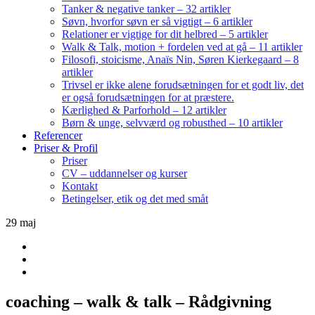
Tanker & negative tanker – 32 artikler
Søvn, hvorfor søvn er så vigtigt – 6 artikler
Relationer er vigtige for dit helbred – 5 artikler
Walk & Talk, motion + fordelen ved at gå – 11 artikler
Filosofi, stoicisme, Anaïs Nin, Søren Kierkegaard – 8
artikler
Trivsel er ikke alene forudsætningen for et godt liv, det
er også forudsætningen for at præstere.
Kærlighed & Parforhold – 12 artikler
Børn & unge, selvværd og robusthed – 10 artikler
Referencer
Priser & Profil
Priser
CV – uddannelser og kurser
Kontakt
Betingelser, etik og det med småt
29
maj
coaching – walk & talk – Rådgivning