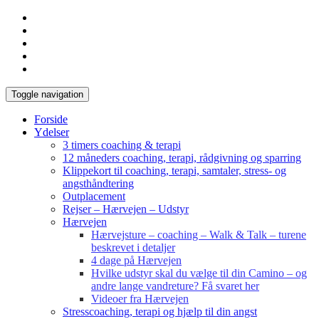
Toggle navigation
Forside
Ydelser
3 timers coaching & terapi
12 måneders coaching, terapi, rådgivning og sparring
Klippekort til coaching, terapi, samtaler, stress- og
angsthåndtering
Outplacement
Rejser – Hærvejen – Udstyr
Hærvejen
Hærvejsture – coaching – Walk & Talk – turene
beskrevet i detaljer
4 dage på Hærvejen
Hvilke udstyr skal du vælge til din Camino – og
andre lange vandreture? Få svaret her
Videoer fra Hærvejen
Stresscoaching, terapi og hjælp til din angst