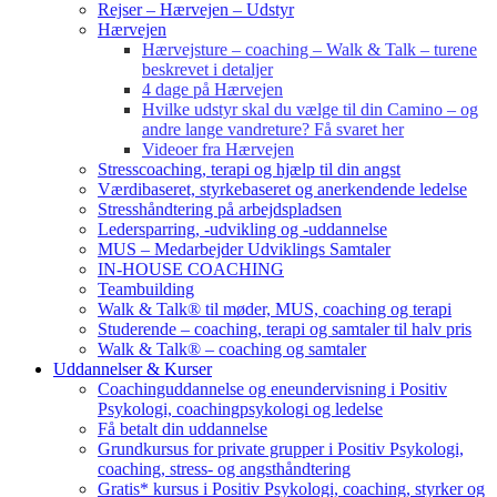
Rejser – Hærvejen – Udstyr
Hærvejen
Hærvejsture – coaching – Walk & Talk – turene
beskrevet i detaljer
4 dage på Hærvejen
Hvilke udstyr skal du vælge til din Camino – og
andre lange vandreture? Få svaret her
Videoer fra Hærvejen
Stresscoaching, terapi og hjælp til din angst
Værdibaseret, styrkebaseret og anerkendende ledelse
Stresshåndtering på arbejdspladsen
Ledersparring, -udvikling og -uddannelse
MUS – Medarbejder Udviklings Samtaler
IN-HOUSE COACHING
Teambuilding
Walk & Talk® til møder, MUS, coaching og terapi
Studerende – coaching, terapi og samtaler til halv pris
Walk & Talk® – coaching og samtaler
Uddannelser & Kurser
Coachinguddannelse og eneundervisning i Positiv
Psykologi, coachingpsykologi og ledelse
Få betalt din uddannelse
Grundkursus for private grupper i Positiv Psykologi,
coaching, stress- og angsthåndtering
Gratis* kursus i Positiv Psykologi, coaching, styrker og