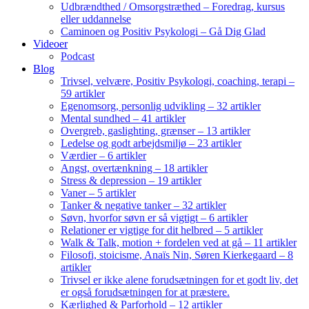
Udbrændthed / Omsorgstræthed – Foredrag, kursus
eller uddannelse
Caminoen og Positiv Psykologi – Gå Dig Glad
Videoer
Podcast
Blog
Trivsel, velvære, Positiv Psykologi, coaching, terapi –
59 artikler
Egenomsorg, personlig udvikling – 32 artikler
Mental sundhed – 41 artikler
Overgreb, gaslighting, grænser – 13 artikler
Ledelse og godt arbejdsmiljø – 23 artikler
Værdier – 6 artikler
Angst, overtænkning – 18 artikler
Stress & depression – 19 artikler
Vaner – 5 artikler
Tanker & negative tanker – 32 artikler
Søvn, hvorfor søvn er så vigtigt – 6 artikler
Relationer er vigtige for dit helbred – 5 artikler
Walk & Talk, motion + fordelen ved at gå – 11 artikler
Filosofi, stoicisme, Anaïs Nin, Søren Kierkegaard – 8
artikler
Trivsel er ikke alene forudsætningen for et godt liv, det
er også forudsætningen for at præstere.
Kærlighed & Parforhold – 12 artikler