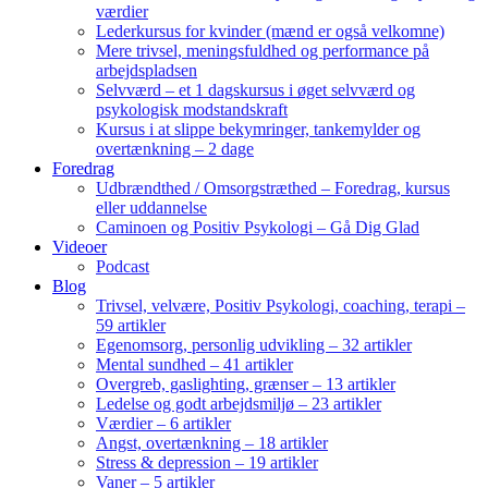
værdier
Lederkursus for kvinder (mænd er også velkomne)
Mere trivsel, meningsfuldhed og performance på
arbejdspladsen
Selvværd – et 1 dagskursus i øget selvværd og
psykologisk modstandskraft
Kursus i at slippe bekymringer, tankemylder og
overtænkning – 2 dage
Foredrag
Udbrændthed / Omsorgstræthed – Foredrag, kursus
eller uddannelse
Caminoen og Positiv Psykologi – Gå Dig Glad
Videoer
Podcast
Blog
Trivsel, velvære, Positiv Psykologi, coaching, terapi –
59 artikler
Egenomsorg, personlig udvikling – 32 artikler
Mental sundhed – 41 artikler
Overgreb, gaslighting, grænser – 13 artikler
Ledelse og godt arbejdsmiljø – 23 artikler
Værdier – 6 artikler
Angst, overtænkning – 18 artikler
Stress & depression – 19 artikler
Vaner – 5 artikler