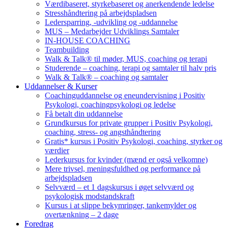
Værdibaseret, styrkebaseret og anerkendende ledelse
Stresshåndtering på arbejdspladsen
Ledersparring, -udvikling og -uddannelse
MUS – Medarbejder Udviklings Samtaler
IN-HOUSE COACHING
Teambuilding
Walk & Talk® til møder, MUS, coaching og terapi
Studerende – coaching, terapi og samtaler til halv pris
Walk & Talk® – coaching og samtaler
Uddannelser & Kurser
Coachinguddannelse og eneundervisning i Positiv
Psykologi, coachingpsykologi og ledelse
Få betalt din uddannelse
Grundkursus for private grupper i Positiv Psykologi,
coaching, stress- og angsthåndtering
Gratis* kursus i Positiv Psykologi, coaching, styrker og
værdier
Lederkursus for kvinder (mænd er også velkomne)
Mere trivsel, meningsfuldhed og performance på
arbejdspladsen
Selvværd – et 1 dagskursus i øget selvværd og
psykologisk modstandskraft
Kursus i at slippe bekymringer, tankemylder og
overtænkning – 2 dage
Foredrag