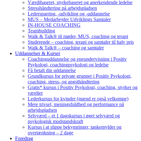
Værdibaseret, styrkebaseret og anerkendende ledelse
Stresshåndtering på arbejdspladsen
Ledersparring, -udvikling og -uddannelse
MUS – Medarbejder Udviklings Samtaler
IN-HOUSE COACHING
Teambuilding
Walk & Talk® til møder, MUS, coaching og terapi
Studerende – coaching, terapi og samtaler til halv pris
Walk & Talk® – coaching og samtaler
Uddannelser & Kurser
Coachinguddannelse og eneundervisning i Positiv
Psykologi, coachingpsykologi og ledelse
Få betalt din uddannelse
Grundkursus for private grupper i Positiv Psykologi,
coaching, stress- og angsthåndtering
Gratis* kursus i Positiv Psykologi, coaching, styrker og
værdier
Lederkursus for kvinder (mænd er også velkomne)
Mere trivsel, meningsfuldhed og performance på
arbejdspladsen
Selvværd – et 1 dagskursus i øget selvværd og
psykologisk modstandskraft
Kursus i at slippe bekymringer, tankemylder og
overtænkning – 2 dage
Foredrag