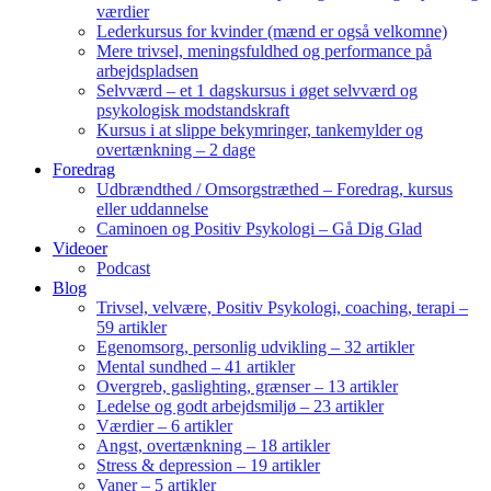
værdier
Lederkursus for kvinder (mænd er også velkomne)
Mere trivsel, meningsfuldhed og performance på
arbejdspladsen
Selvværd – et 1 dagskursus i øget selvværd og
psykologisk modstandskraft
Kursus i at slippe bekymringer, tankemylder og
overtænkning – 2 dage
Foredrag
Udbrændthed / Omsorgstræthed – Foredrag, kursus
eller uddannelse
Caminoen og Positiv Psykologi – Gå Dig Glad
Videoer
Podcast
Blog
Trivsel, velvære, Positiv Psykologi, coaching, terapi –
59 artikler
Egenomsorg, personlig udvikling – 32 artikler
Mental sundhed – 41 artikler
Overgreb, gaslighting, grænser – 13 artikler
Ledelse og godt arbejdsmiljø – 23 artikler
Værdier – 6 artikler
Angst, overtænkning – 18 artikler
Stress & depression – 19 artikler
Vaner – 5 artikler