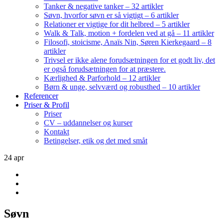
Tanker & negative tanker – 32 artikler
Søvn, hvorfor søvn er så vigtigt – 6 artikler
Relationer er vigtige for dit helbred – 5 artikler
Walk & Talk, motion + fordelen ved at gå – 11 artikler
Filosofi, stoicisme, Anaïs Nin, Søren Kierkegaard – 8
artikler
Trivsel er ikke alene forudsætningen for et godt liv, det
er også forudsætningen for at præstere.
Kærlighed & Parforhold – 12 artikler
Børn & unge, selvværd og robusthed – 10 artikler
Referencer
Priser & Profil
Priser
CV – uddannelser og kurser
Kontakt
Betingelser, etik og det med småt
24
apr
Søvn