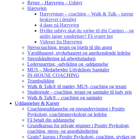
Rejser – Hærvejen – Udstyr
Hærvejen
Hærvejsture – coaching – Walk & Talk – turene
beskrevet i detaljer
4 dage på Hærvejen
Hvilke udstyr skal du vælge til din Camino – og
andre lange vandreture? Få svaret her
Videoer fra Hærvejen
Stresscoaching, terapi og hjælp til din angst
Værdibaseret, styrkebaseret og anerkendende ledelse
Stresshåndtering på arbejdspladsen
Ledersparring, -udvikling og -uddannelse
MUS – Medarbejder Udviklings Samtaler
IN-HOUSE COACHING
Teambuilding
Walk & Talk® til møder, MUS, coaching og terapi
Studerende – coaching, terapi og samtaler til halv pris
Walk & Talk® – coaching og samtaler
Uddannelser & Kurser
Coachinguddannelse og eneundervisning i Positiv
Psykologi, coachingpsykologi og ledelse
Få betalt din uddannelse
Grundkursus for private grupper i Positiv Psykologi,
coaching, stress- og angsthåndtering
Gratis* kursus i Positiv Psykologi, coaching, styrker og