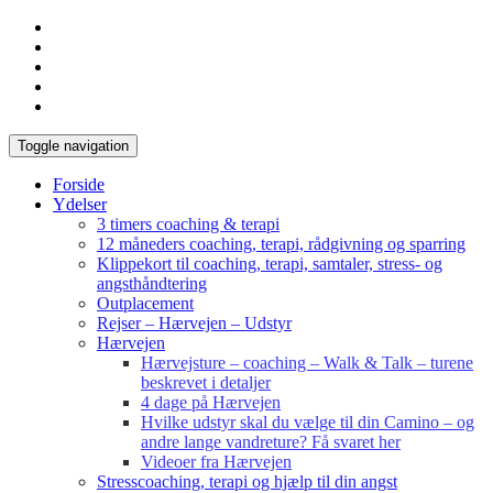
Toggle navigation
Forside
Ydelser
3 timers coaching & terapi
12 måneders coaching, terapi, rådgivning og sparring
Klippekort til coaching, terapi, samtaler, stress- og
angsthåndtering
Outplacement
Rejser – Hærvejen – Udstyr
Hærvejen
Hærvejsture – coaching – Walk & Talk – turene
beskrevet i detaljer
4 dage på Hærvejen
Hvilke udstyr skal du vælge til din Camino – og
andre lange vandreture? Få svaret her
Videoer fra Hærvejen
Stresscoaching, terapi og hjælp til din angst