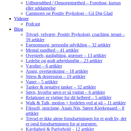
Udbrændthed / Omsorgstræthed – Foredrag, kursus
eller uddannelse
Caminoen og Positiv Psykologi – Gå Dig Glad
Videoer
Podcast
Blog
Trivsel, velvære, Positiv Psykologi, coaching, terapi –
59 artikler
Egenomsorg, personlig udvikling – 32 artikler
Mental sundhed – 41 artikler
Overgreb, gaslighting, grænser – 13 artikler
Ledelse og godt arbejdsmiljø – 23 artikler
Værdier – 6 artikler
Angst, overtænkning – 18 artikler
Stress & depression – 19 artikler
Vaner – 5 artikler
Tanker & negative tanker – 32 artikler
Søvn, hvorfor søvn er så vigtigt – 6 artikler
Relationer er vigtige for dit helbred – 5 artikler
Walk & Talk, motion + fordelen ved at gå – 11 artikler
Filosofi, stoicisme, Anaïs Nin, Søren Kierkegaard – 8
artikler
Trivsel er ikke alene forudsætningen for et godt liv, det
er også forudsætningen for at præstere.
Kærlighed & Parforhold – 12 artikler