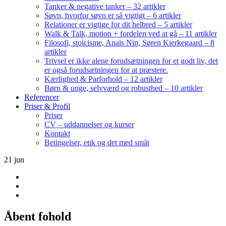
Tanker & negative tanker – 32 artikler
Søvn, hvorfor søvn er så vigtigt – 6 artikler
Relationer er vigtige for dit helbred – 5 artikler
Walk & Talk, motion + fordelen ved at gå – 11 artikler
Filosofi, stoicisme, Anaïs Nin, Søren Kierkegaard – 8
artikler
Trivsel er ikke alene forudsætningen for et godt liv, det
er også forudsætningen for at præstere.
Kærlighed & Parforhold – 12 artikler
Børn & unge, selvværd og robusthed – 10 artikler
Referencer
Priser & Profil
Priser
CV – uddannelser og kurser
Kontakt
Betingelser, etik og det med småt
21
jun
Åbent fohold