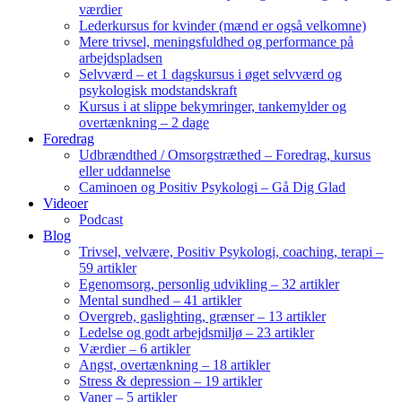
værdier
Lederkursus for kvinder (mænd er også velkomne)
Mere trivsel, meningsfuldhed og performance på
arbejdspladsen
Selvværd – et 1 dagskursus i øget selvværd og
psykologisk modstandskraft
Kursus i at slippe bekymringer, tankemylder og
overtænkning – 2 dage
Foredrag
Udbrændthed / Omsorgstræthed – Foredrag, kursus
eller uddannelse
Caminoen og Positiv Psykologi – Gå Dig Glad
Videoer
Podcast
Blog
Trivsel, velvære, Positiv Psykologi, coaching, terapi –
59 artikler
Egenomsorg, personlig udvikling – 32 artikler
Mental sundhed – 41 artikler
Overgreb, gaslighting, grænser – 13 artikler
Ledelse og godt arbejdsmiljø – 23 artikler
Værdier – 6 artikler
Angst, overtænkning – 18 artikler
Stress & depression – 19 artikler
Vaner – 5 artikler