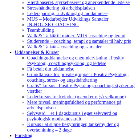
Værdibaseret, styrkebaseret og anerkendende ledelse
Stresshåndtering på arbejdspladsen
Ledersparring, -udvikling og -uddannelse
MUS – Medarbejder Udviklings Samtaler
IN-HOUSE COACHING
Teambuilding
Walk & Talk® til møder, MUS, coaching og terapi
Studerende – coaching, terapi og samtaler til halv pris
Walk & Talk® – coaching og samtaler
Uddannelser & Kurser
Coachinguddannelse og eneundervisning i Positiv
Psykologi, coachingpsykologi og ledelse
Få betalt din uddannelse
Grundkursus for private grupper i Positiv Psykologi,
coaching, stress- og angsthåndtering
Gratis* kursus i Positiv Psykologi, coaching, styrker og
værdier
Lederkursus for kvinder (mænd er også velkomne)
Mere trivsel, meningsfuldhed og performance på
arbejdspladsen
Selvværd – et 1 dagskursus i øget selvværd og
psykologisk modstandskraft
Kursus i at slippe bekymringer, tankemylder og
overtænkning – 2 dage
Foredrag