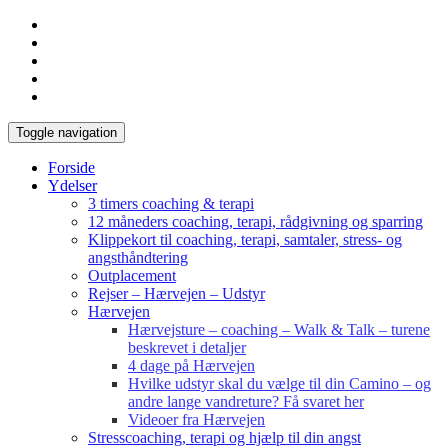
Toggle navigation
Forside
Ydelser
3 timers coaching & terapi
12 måneders coaching, terapi, rådgivning og sparring
Klippekort til coaching, terapi, samtaler, stress- og
angsthåndtering
Outplacement
Rejser – Hærvejen – Udstyr
Hærvejen
Hærvejsture – coaching – Walk & Talk – turene
beskrevet i detaljer
4 dage på Hærvejen
Hvilke udstyr skal du vælge til din Camino – og
andre lange vandreture? Få svaret her
Videoer fra Hærvejen
Stresscoaching, terapi og hjælp til din angst