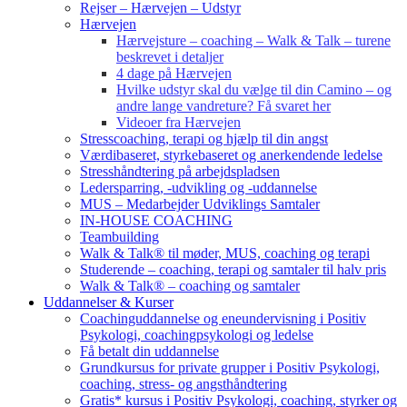
Rejser – Hærvejen – Udstyr
Hærvejen
Hærvejsture – coaching – Walk & Talk – turene
beskrevet i detaljer
4 dage på Hærvejen
Hvilke udstyr skal du vælge til din Camino – og
andre lange vandreture? Få svaret her
Videoer fra Hærvejen
Stresscoaching, terapi og hjælp til din angst
Værdibaseret, styrkebaseret og anerkendende ledelse
Stresshåndtering på arbejdspladsen
Ledersparring, -udvikling og -uddannelse
MUS – Medarbejder Udviklings Samtaler
IN-HOUSE COACHING
Teambuilding
Walk & Talk® til møder, MUS, coaching og terapi
Studerende – coaching, terapi og samtaler til halv pris
Walk & Talk® – coaching og samtaler
Uddannelser & Kurser
Coachinguddannelse og eneundervisning i Positiv
Psykologi, coachingpsykologi og ledelse
Få betalt din uddannelse
Grundkursus for private grupper i Positiv Psykologi,
coaching, stress- og angsthåndtering
Gratis* kursus i Positiv Psykologi, coaching, styrker og