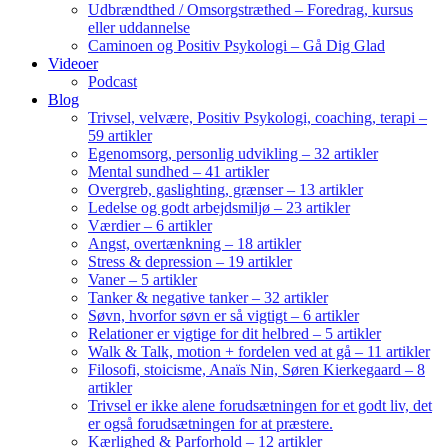
Udbrændthed / Omsorgstræthed – Foredrag, kursus
eller uddannelse
Caminoen og Positiv Psykologi – Gå Dig Glad
Videoer
Podcast
Blog
Trivsel, velvære, Positiv Psykologi, coaching, terapi –
59 artikler
Egenomsorg, personlig udvikling – 32 artikler
Mental sundhed – 41 artikler
Overgreb, gaslighting, grænser – 13 artikler
Ledelse og godt arbejdsmiljø – 23 artikler
Værdier – 6 artikler
Angst, overtænkning – 18 artikler
Stress & depression – 19 artikler
Vaner – 5 artikler
Tanker & negative tanker – 32 artikler
Søvn, hvorfor søvn er så vigtigt – 6 artikler
Relationer er vigtige for dit helbred – 5 artikler
Walk & Talk, motion + fordelen ved at gå – 11 artikler
Filosofi, stoicisme, Anaïs Nin, Søren Kierkegaard – 8
artikler
Trivsel er ikke alene forudsætningen for et godt liv, det
er også forudsætningen for at præstere.
Kærlighed & Parforhold – 12 artikler