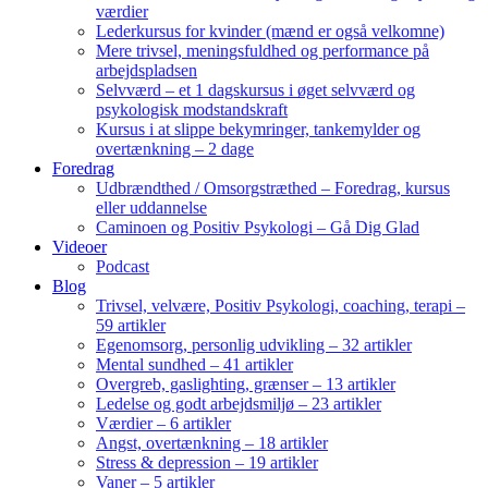
værdier
Lederkursus for kvinder (mænd er også velkomne)
Mere trivsel, meningsfuldhed og performance på
arbejdspladsen
Selvværd – et 1 dagskursus i øget selvværd og
psykologisk modstandskraft
Kursus i at slippe bekymringer, tankemylder og
overtænkning – 2 dage
Foredrag
Udbrændthed / Omsorgstræthed – Foredrag, kursus
eller uddannelse
Caminoen og Positiv Psykologi – Gå Dig Glad
Videoer
Podcast
Blog
Trivsel, velvære, Positiv Psykologi, coaching, terapi –
59 artikler
Egenomsorg, personlig udvikling – 32 artikler
Mental sundhed – 41 artikler
Overgreb, gaslighting, grænser – 13 artikler
Ledelse og godt arbejdsmiljø – 23 artikler
Værdier – 6 artikler
Angst, overtænkning – 18 artikler
Stress & depression – 19 artikler
Vaner – 5 artikler