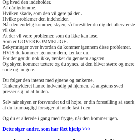
Og hvad den indeholder.
Af dårligdomme.
Hvilken skade, som den vil gøre på den.
Hvilke problemer den indeholder.
Når den endelig kommer, skyen, så forestiller du dig det allerværste
vil ske.
At der vil være problemer, som du ikke kan løse.
Som er UOVERKOMMELIGE.
Bekymringer over hvordan du kommer igennem disse problemer.
HVIS du kommer igennem dem, tænker du.
For det gør du nok ikke, tænker du gennem angsten.
Og skyen kommer tættere og du synes, at den bliver større og mere
sorte og tungere.
Du følger den intenst med øjnene og tankerne.
Tankemylderet hamre indvendig på hjernen, så angstens sved
presser sig ud af huden.
Selv når skyen er forsvundet ud til højre, er din forestilling så stærk,
at du krampagtigt forsøger at holde fast i den.
Og du er allerede i gang med frygte, når den kommer igen.
Dette siger andre, som har fået hjælp >>>