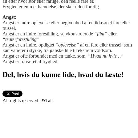
alt efter hvor stor eller farlige, den reelle fare er.
Frygten er en reel hændelse, der sker uden for dig.
Angst:
Angst er indre oplevelse eller begivenhed af en
ikke-reel
fare eller
trussel.
Angst er en indre forestilling,
selvkonstruerede
“film”
eller
“teaterforestilling”
Angst er en indre,
opdigtet
“oplevelse”
af en fare eller trussel, som
kan varierer i styrke, fra ganske lille til ekstrem voldsom.
Angst er ofte forbundet med en tanke, som
“Hvad nu hvis…”
Angst er fraværet af tryghed.
Del, hvis du kunne lide, hvad du læste!
All rights reserved | &Talk