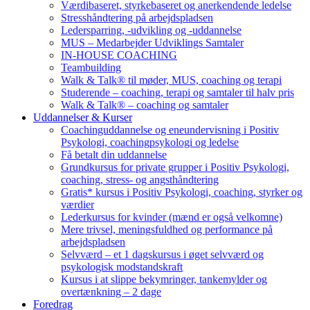
Værdibaseret, styrkebaseret og anerkendende ledelse
Stresshåndtering på arbejdspladsen
Ledersparring, -udvikling og -uddannelse
MUS – Medarbejder Udviklings Samtaler
IN-HOUSE COACHING
Teambuilding
Walk & Talk® til møder, MUS, coaching og terapi
Studerende – coaching, terapi og samtaler til halv pris
Walk & Talk® – coaching og samtaler
Uddannelser & Kurser
Coachinguddannelse og eneundervisning i Positiv
Psykologi, coachingpsykologi og ledelse
Få betalt din uddannelse
Grundkursus for private grupper i Positiv Psykologi,
coaching, stress- og angsthåndtering
Gratis* kursus i Positiv Psykologi, coaching, styrker og
værdier
Lederkursus for kvinder (mænd er også velkomne)
Mere trivsel, meningsfuldhed og performance på
arbejdspladsen
Selvværd – et 1 dagskursus i øget selvværd og
psykologisk modstandskraft
Kursus i at slippe bekymringer, tankemylder og
overtænkning – 2 dage
Foredrag