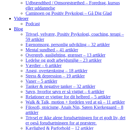
Udbrændthed / Omsorgstræthed – Foredrag, kursus
eller uddannelse
Caminoen og Positiv Psykologi – Gå Dig Glad
Videoer
Podcast
Blog
Trivsel, velvære, Positiv Psykologi, coaching, terapi –
59 artikler
Egenomsorg, personlig udvikling – 32 artikler
Mental sundhed – 41 artikler
Overgreb, gaslighting, grænser – 13 artikler
Ledelse og godt arbejdsmiljø – 23 artikler
Værdier – 6 artikler
Angst, overtænkning – 18 artikler
Stress & depression – 19 artikler
Vaner – 5 artikler
Tanker & negative tanker – 32 artikler
Søvn, hvorfor søvn er så vigtigt – 6 artikler
Relationer er vigtige for dit helbred – 5 artikler
Walk & Talk, motion + fordelen ved at gå – 11 artikler
Filosofi, stoicisme, Anaïs Nin, Søren Kierkegaard – 8
artikler
Trivsel er ikke alene forudsætningen for et godt liv, det
er også forudsætningen for at præstere.
Kærlighed & Parforhold – 12 artikler