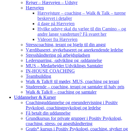
Rejser – Hærvejen – Udstyr
Hærvejen
Hærvejsture – coaching – Walk & Talk – turene
beskrevet i detaljer
4 dage på Hærvejen
Hvilke udstyr skal du vælge til din Camino – og
andre lange vandreture? Få svaret her
Videoer fra Hærvejen
Stresscoaching, terapi og hjælp til din angst
Værdibaseret, styrkebaseret og anerkendende ledelse
Stresshåndtering på arbejdspladsen
Ledersparring, -udvikling og -uddannelse
MUS – Medarbejder Udviklings Samtaler
IN-HOUSE COACHING
Teambuilding
Walk & Talk® til møder, MUS, coaching og terapi
Studerende – coaching, terapi og samtaler til halv pris
Walk & Talk® – coaching og samtaler
Uddannelser & Kurser
Coachinguddannelse og eneundervisning i Positiv
Psykologi, coachingpsykologi og ledelse
Få betalt din uddannelse
Grundkursus for private grupper i Positiv Psykologi,
coaching, stress- og angsthåndtering
Gratis* kursus i Positiv Psykologi, coaching, styrker og