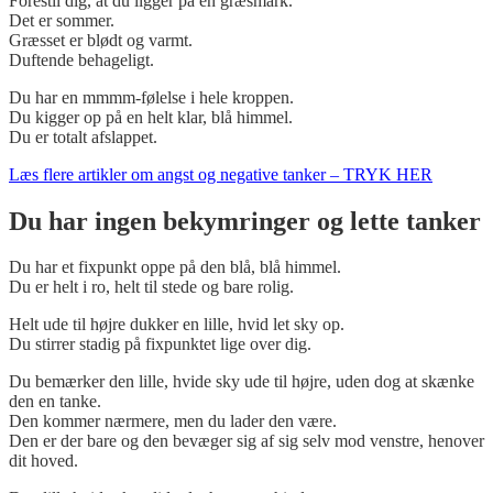
Forestil dig, at du ligger på en græsmark.
Det er sommer.
Græsset er blødt og varmt.
Duftende behageligt.
Du har en mmmm-følelse i hele kroppen.
Du kigger op på en helt klar, blå himmel.
Du er totalt afslappet.
Læs flere artikler om angst og negative tanker – TRYK HER
Du har ingen bekymringer og lette tanker
Du har et fixpunkt oppe på den blå, blå himmel.
Du er helt i ro, helt til stede og bare rolig.
Helt ude til højre dukker en lille, hvid let sky op.
Du stirrer stadig på fixpunktet lige over dig.
Du bemærker den lille, hvide sky ude til højre, uden dog at skænke
den en tanke.
Den kommer nærmere, men du lader den være.
Den er der bare og den bevæger sig af sig selv mod venstre, henover
dit hoved.