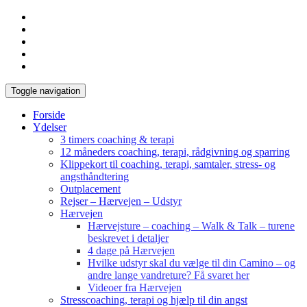
Toggle navigation
Forside
Ydelser
3 timers coaching & terapi
12 måneders coaching, terapi, rådgivning og sparring
Klippekort til coaching, terapi, samtaler, stress- og
angsthåndtering
Outplacement
Rejser – Hærvejen – Udstyr
Hærvejen
Hærvejsture – coaching – Walk & Talk – turene
beskrevet i detaljer
4 dage på Hærvejen
Hvilke udstyr skal du vælge til din Camino – og
andre lange vandreture? Få svaret her
Videoer fra Hærvejen
Stresscoaching, terapi og hjælp til din angst