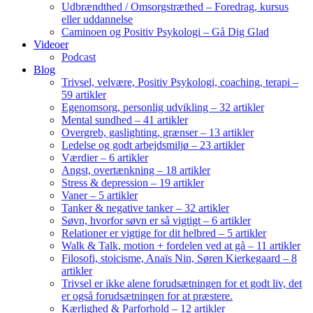
Udbrændthed / Omsorgstræthed – Foredrag, kursus
eller uddannelse
Caminoen og Positiv Psykologi – Gå Dig Glad
Videoer
Podcast
Blog
Trivsel, velvære, Positiv Psykologi, coaching, terapi –
59 artikler
Egenomsorg, personlig udvikling – 32 artikler
Mental sundhed – 41 artikler
Overgreb, gaslighting, grænser – 13 artikler
Ledelse og godt arbejdsmiljø – 23 artikler
Værdier – 6 artikler
Angst, overtænkning – 18 artikler
Stress & depression – 19 artikler
Vaner – 5 artikler
Tanker & negative tanker – 32 artikler
Søvn, hvorfor søvn er så vigtigt – 6 artikler
Relationer er vigtige for dit helbred – 5 artikler
Walk & Talk, motion + fordelen ved at gå – 11 artikler
Filosofi, stoicisme, Anaïs Nin, Søren Kierkegaard – 8
artikler
Trivsel er ikke alene forudsætningen for et godt liv, det
er også forudsætningen for at præstere.
Kærlighed & Parforhold – 12 artikler