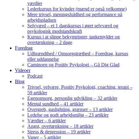
værdier
Lederkursus for kvinder (mænd er også velkomne)
Mere trivsel, meningsfuldhed og performance på
arbejdspladsen
Selvværd – et 1 dagskursus i øget selvværd og
psykologisk modstandskraft
Kursus i at slippe bekymringer, tankemylder og
overtænkning – 2 dage
Foredrag
Udbrændthed / Omsorgstræthed – Foredrag, kursus
eller uddannelse
Caminoen og Positiv Psykologi – Gå Dig Glad
Videoer
Podcast
Blog
Trivsel, velvære, Positiv Psykologi, coaching, terapi –
59 artikler
Egenomsorg, personlig udvikling – 32 artikler
Mental sundhed – 41 artikler
Overgreb, gaslighting, grænser – 13 artikler
Ledelse og godt arbejdsmiljø – 23 artikler
Værdier – 6 artikler
Angst, overtænkning – 18 artikler
Stress & depression – 19 artikler
Vaner – 5 artikler