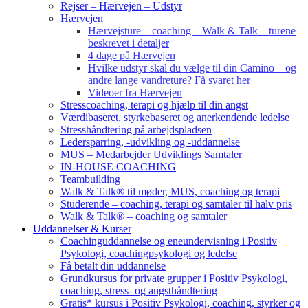
Rejser – Hærvejen – Udstyr
Hærvejen
Hærvejsture – coaching – Walk & Talk – turene
beskrevet i detaljer
4 dage på Hærvejen
Hvilke udstyr skal du vælge til din Camino – og
andre lange vandreture? Få svaret her
Videoer fra Hærvejen
Stresscoaching, terapi og hjælp til din angst
Værdibaseret, styrkebaseret og anerkendende ledelse
Stresshåndtering på arbejdspladsen
Ledersparring, -udvikling og -uddannelse
MUS – Medarbejder Udviklings Samtaler
IN-HOUSE COACHING
Teambuilding
Walk & Talk® til møder, MUS, coaching og terapi
Studerende – coaching, terapi og samtaler til halv pris
Walk & Talk® – coaching og samtaler
Uddannelser & Kurser
Coachinguddannelse og eneundervisning i Positiv
Psykologi, coachingpsykologi og ledelse
Få betalt din uddannelse
Grundkursus for private grupper i Positiv Psykologi,
coaching, stress- og angsthåndtering
Gratis* kursus i Positiv Psykologi, coaching, styrker og