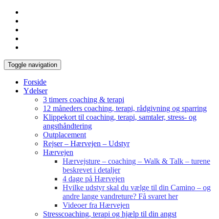
Toggle navigation
Forside
Ydelser
3 timers coaching & terapi
12 måneders coaching, terapi, rådgivning og sparring
Klippekort til coaching, terapi, samtaler, stress- og
angsthåndtering
Outplacement
Rejser – Hærvejen – Udstyr
Hærvejen
Hærvejsture – coaching – Walk & Talk – turene
beskrevet i detaljer
4 dage på Hærvejen
Hvilke udstyr skal du vælge til din Camino – og
andre lange vandreture? Få svaret her
Videoer fra Hærvejen
Stresscoaching, terapi og hjælp til din angst