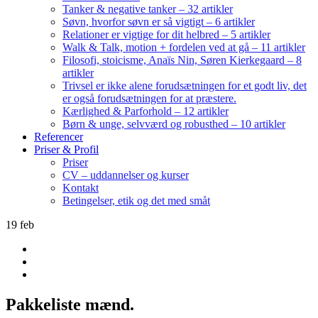
Tanker & negative tanker – 32 artikler
Søvn, hvorfor søvn er så vigtigt – 6 artikler
Relationer er vigtige for dit helbred – 5 artikler
Walk & Talk, motion + fordelen ved at gå – 11 artikler
Filosofi, stoicisme, Anaïs Nin, Søren Kierkegaard – 8
artikler
Trivsel er ikke alene forudsætningen for et godt liv, det
er også forudsætningen for at præstere.
Kærlighed & Parforhold – 12 artikler
Børn & unge, selvværd og robusthed – 10 artikler
Referencer
Priser & Profil
Priser
CV – uddannelser og kurser
Kontakt
Betingelser, etik og det med småt
19
feb
Pakkeliste mænd.