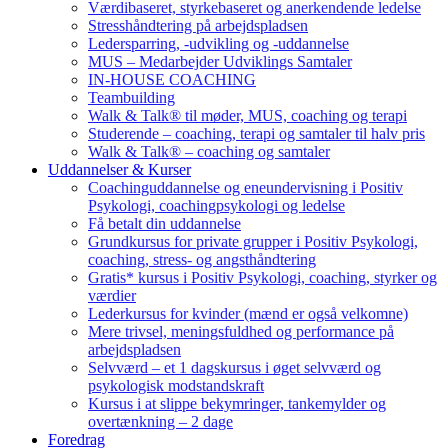
Værdibaseret, styrkebaseret og anerkendende ledelse
Stresshåndtering på arbejdspladsen
Ledersparring, -udvikling og -uddannelse
MUS – Medarbejder Udviklings Samtaler
IN-HOUSE COACHING
Teambuilding
Walk & Talk® til møder, MUS, coaching og terapi
Studerende – coaching, terapi og samtaler til halv pris
Walk & Talk® – coaching og samtaler
Uddannelser & Kurser
Coachinguddannelse og eneundervisning i Positiv
Psykologi, coachingpsykologi og ledelse
Få betalt din uddannelse
Grundkursus for private grupper i Positiv Psykologi,
coaching, stress- og angsthåndtering
Gratis* kursus i Positiv Psykologi, coaching, styrker og
værdier
Lederkursus for kvinder (mænd er også velkomne)
Mere trivsel, meningsfuldhed og performance på
arbejdspladsen
Selvværd – et 1 dagskursus i øget selvværd og
psykologisk modstandskraft
Kursus i at slippe bekymringer, tankemylder og
overtænkning – 2 dage
Foredrag