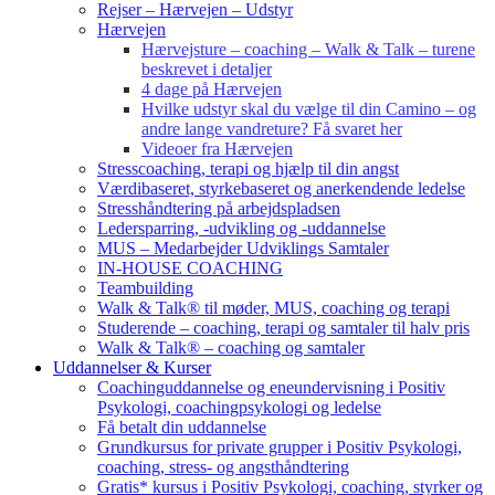
Rejser – Hærvejen – Udstyr
Hærvejen
Hærvejsture – coaching – Walk & Talk – turene
beskrevet i detaljer
4 dage på Hærvejen
Hvilke udstyr skal du vælge til din Camino – og
andre lange vandreture? Få svaret her
Videoer fra Hærvejen
Stresscoaching, terapi og hjælp til din angst
Værdibaseret, styrkebaseret og anerkendende ledelse
Stresshåndtering på arbejdspladsen
Ledersparring, -udvikling og -uddannelse
MUS – Medarbejder Udviklings Samtaler
IN-HOUSE COACHING
Teambuilding
Walk & Talk® til møder, MUS, coaching og terapi
Studerende – coaching, terapi og samtaler til halv pris
Walk & Talk® – coaching og samtaler
Uddannelser & Kurser
Coachinguddannelse og eneundervisning i Positiv
Psykologi, coachingpsykologi og ledelse
Få betalt din uddannelse
Grundkursus for private grupper i Positiv Psykologi,
coaching, stress- og angsthåndtering
Gratis* kursus i Positiv Psykologi, coaching, styrker og