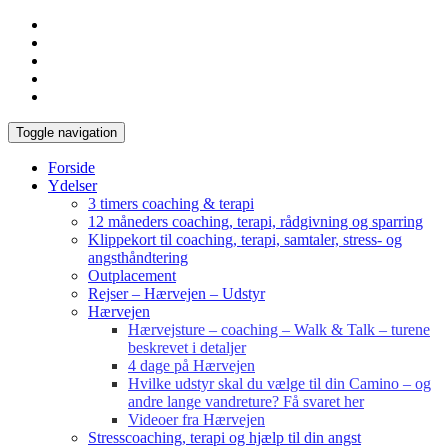
Toggle navigation
Forside
Ydelser
3 timers coaching & terapi
12 måneders coaching, terapi, rådgivning og sparring
Klippekort til coaching, terapi, samtaler, stress- og
angsthåndtering
Outplacement
Rejser – Hærvejen – Udstyr
Hærvejen
Hærvejsture – coaching – Walk & Talk – turene
beskrevet i detaljer
4 dage på Hærvejen
Hvilke udstyr skal du vælge til din Camino – og
andre lange vandreture? Få svaret her
Videoer fra Hærvejen
Stresscoaching, terapi og hjælp til din angst