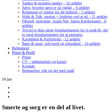
Tanker & negative tanker – 32 artikler
Søvn, hvorfor søvn er så vigtigt – 6 artikler
Relationer er vigtige for dit helbred – 5 artikler
Walk & Talk, motion + fordelen ved at gå – 11 artikler
Filosofi, stoicisme, Anaïs Nin, Søren Kierkegaard – 8
artikler
Trivsel er ikke alene forudsætningen for et godt liv, det
er også forudsætningen for at præstere.
Kærlighed & Parforhold – 12 artikler
Børn & unge, selvværd og robusthed – 10 artikler
Referencer
Priser & Profil
Priser
CV – uddannelser og kurser
Kontakt
Betingelser, etik og det med småt
16
jan
Smerte og sorg er en del af livet.