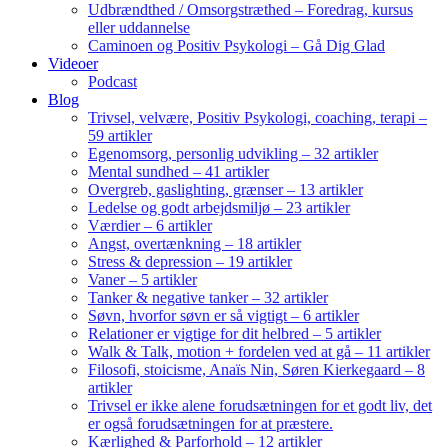
Udbrændthed / Omsorgstræthed – Foredrag, kursus
eller uddannelse
Caminoen og Positiv Psykologi – Gå Dig Glad
Videoer
Podcast
Blog
Trivsel, velvære, Positiv Psykologi, coaching, terapi –
59 artikler
Egenomsorg, personlig udvikling – 32 artikler
Mental sundhed – 41 artikler
Overgreb, gaslighting, grænser – 13 artikler
Ledelse og godt arbejdsmiljø – 23 artikler
Værdier – 6 artikler
Angst, overtænkning – 18 artikler
Stress & depression – 19 artikler
Vaner – 5 artikler
Tanker & negative tanker – 32 artikler
Søvn, hvorfor søvn er så vigtigt – 6 artikler
Relationer er vigtige for dit helbred – 5 artikler
Walk & Talk, motion + fordelen ved at gå – 11 artikler
Filosofi, stoicisme, Anaïs Nin, Søren Kierkegaard – 8
artikler
Trivsel er ikke alene forudsætningen for et godt liv, det
er også forudsætningen for at præstere.
Kærlighed & Parforhold – 12 artikler