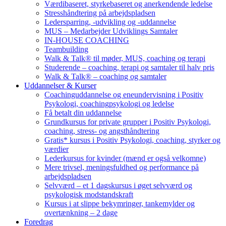
Værdibaseret, styrkebaseret og anerkendende ledelse
Stresshåndtering på arbejdspladsen
Ledersparring, -udvikling og -uddannelse
MUS – Medarbejder Udviklings Samtaler
IN-HOUSE COACHING
Teambuilding
Walk & Talk® til møder, MUS, coaching og terapi
Studerende – coaching, terapi og samtaler til halv pris
Walk & Talk® – coaching og samtaler
Uddannelser & Kurser
Coachinguddannelse og eneundervisning i Positiv
Psykologi, coachingpsykologi og ledelse
Få betalt din uddannelse
Grundkursus for private grupper i Positiv Psykologi,
coaching, stress- og angsthåndtering
Gratis* kursus i Positiv Psykologi, coaching, styrker og
værdier
Lederkursus for kvinder (mænd er også velkomne)
Mere trivsel, meningsfuldhed og performance på
arbejdspladsen
Selvværd – et 1 dagskursus i øget selvværd og
psykologisk modstandskraft
Kursus i at slippe bekymringer, tankemylder og
overtænkning – 2 dage
Foredrag