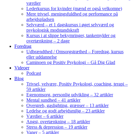
værdier
Lederkursus for kvinder (mænd er også velkomne)
Mere trivsel, meningsfuldhed og performance på
arbejdspladsen
Selvværd – et 1 dagskursus i øget selvværd og
psykologisk modstandskraft
Kursus i at slippe bekymringer, tankemylder og
overtænkning – 2 dage
Foredrag
Udbrændthed / Omsorgstræthed – Foredrag, kursus
eller uddannelse
Caminoen og Positiv Psykologi – Gå Dig Glad
Videoer
Podcast
Blog
Trivsel, velvære, Positiv Psykologi, coaching, terapi –
59 artikler
Egenomsorg, personlig udvikling – 32 artikler
Mental sundhed – 41 artikler
Overgreb, gaslighting, grænser – 13 artikler
Ledelse og godt arbejdsmiljø – 23 artikler
Værdier – 6 artikler
Angst, overtænkning – 18 artikler
Stress & depression – 19 artikler
Vaner – 5 artikler