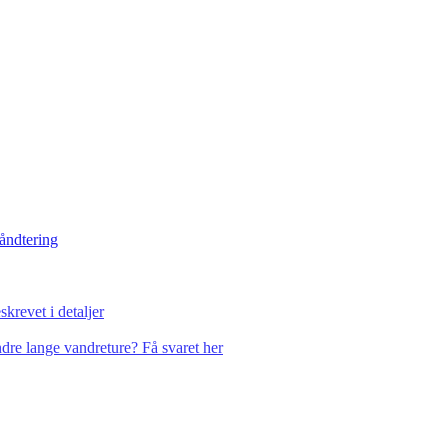
håndtering
krevet i detaljer
dre lange vandreture? Få svaret her