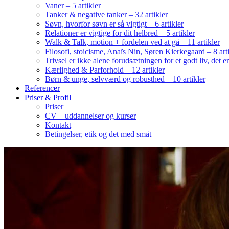
Vaner – 5 artikler
Tanker & negative tanker – 32 artikler
Søvn, hvorfor søvn er så vigtigt – 6 artikler
Relationer er vigtige for dit helbred – 5 artikler
Walk & Talk, motion + fordelen ved at gå – 11 artikler
Filosofi, stoicisme, Anaïs Nin, Søren Kierkegaard – 8 art
Trivsel er ikke alene forudsætningen for et godt liv, det 
Kærlighed & Parforhold – 12 artikler
Børn & unge, selvværd og robusthed – 10 artikler
Referencer
Priser & Profil
Priser
CV – uddannelser og kurser
Kontakt
Betingelser, etik og det med småt