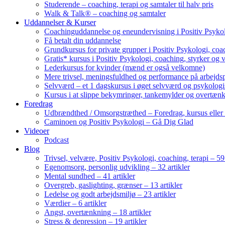
Studerende – coaching, terapi og samtaler til halv pris
Walk & Talk® – coaching og samtaler
Uddannelser & Kurser
Coachinguddannelse og eneundervisning i Positiv Psykol
Få betalt din uddannelse
Grundkursus for private grupper i Positiv Psykologi, coac
Gratis* kursus i Positiv Psykologi, coaching, styrker og 
Lederkursus for kvinder (mænd er også velkomne)
Mere trivsel, meningsfuldhed og performance på arbejds
Selvværd – et 1 dagskursus i øget selvværd og psykolog
Kursus i at slippe bekymringer, tankemylder og overtæn
Foredrag
Udbrændthed / Omsorgstræthed – Foredrag, kursus eller
Caminoen og Positiv Psykologi – Gå Dig Glad
Videoer
Podcast
Blog
Trivsel, velvære, Positiv Psykologi, coaching, terapi – 59 
Egenomsorg, personlig udvikling – 32 artikler
Mental sundhed – 41 artikler
Overgreb, gaslighting, grænser – 13 artikler
Ledelse og godt arbejdsmiljø – 23 artikler
Værdier – 6 artikler
Angst, overtænkning – 18 artikler
Stress & depression – 19 artikler