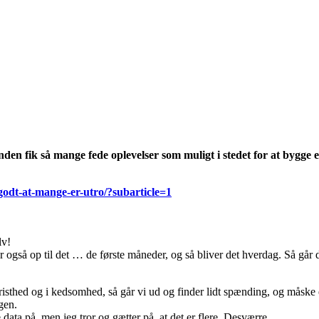
 anden fik så mange fede oplevelser som muligt i stedet for at bygg
-godt-at-mange-er-utro/?subarticle=1
lv!
er også op til det … de første måneder, og så bliver det hverdag. Så går 
, i tristhed og i kedsomhed, så går vi ud og finder lidt spænding, og må
gen.
data på, men jeg tror og gætter på, at det er flere. Desværre.