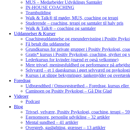
MUS – Medarbejder Udviklings Samtaler
IN-HOUSE COACHING
Teambuilding
Walk & Talk® til møder, MUS, coaching og terapi
Studerende – coaching, terapi og samtaler til halv pris
Walk & Talk® – coaching og samtaler
Uddannelser & Kurser
Coachinguddannelse og eneundervisning i Positiv Psykol
Få betalt din uddannelse
Grundkursus for private grupper i Positiv Psykologi, coac
Gratis* kursus i Positiv Psykologi, coaching, styrker og 
Lederkursus for kvinder (mænd er også velkomne)
Mere trivsel, meningsfuldhed og performance på arbejds
Selvværd – et 1 dagskursus i øget selvværd og psykolog
Kursus i at slippe bekymringer, tankemylder og overtæn
Foredrag
Udbrændthed / Omsorgstræthed – Foredrag, kursus eller
Caminoen og Positiv Psykologi – Gå Dig Glad
Videoer
Podcast
Blog
Trivsel, velvære, Positiv Psykologi, coaching, terapi – 59 
Egenomsorg, personlig udvikling – 32 artikler
Mental sundhed – 41 artikler
Overgreb, gaslighting, grænser – 13 artikler