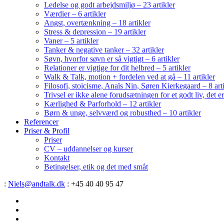
Ledelse og godt arbejdsmiljø – 23 artikler
Værdier – 6 artikler
Angst, overtænkning – 18 artikler
Stress & depression – 19 artikler
Vaner – 5 artikler
Tanker & negative tanker – 32 artikler
Søvn, hvorfor søvn er så vigtigt – 6 artikler
Relationer er vigtige for dit helbred – 5 artikler
Walk & Talk, motion + fordelen ved at gå – 11 artikler
Filosofi, stoicisme, Anaïs Nin, Søren Kierkegaard – 8 art
Trivsel er ikke alene forudsætningen for et godt liv, det 
Kærlighed & Parforhold – 12 artikler
Børn & unge, selvværd og robusthed – 10 artikler
Referencer
Priser & Profil
Priser
CV – uddannelser og kurser
Kontakt
Betingelser, etik og det med småt
:
Niels@andtalk.dk
: +45 40 40 95 47