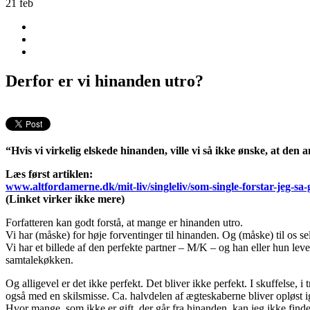
21
feb
Derfor er vi hinanden utro?
“Hvis vi virkelig elskede hinanden, ville vi så ikke ønske, at den
Læs først artiklen:
www.altfordamerne.dk/mit-liv/singleliv/som-single-forstar-jeg-sa
(Linket virker ikke mere)
Forfatteren kan godt forstå, at mange er hinanden utro.
Vi har (måske) for høje forventinger til hinanden. Og (måske) til os se
Vi har et billede af den perfekte partner – M/K – og han eller hun lev
samtalekøkken.
Og alligevel er det ikke perfekt. Det bliver ikke perfekt. I skuffelse
også med en skilsmisse. Ca. halvdelen af ægteskaberne bliver opløst i
Hvor mange, som ikke er gift, der går fra hinanden, kan jeg ikke finde 