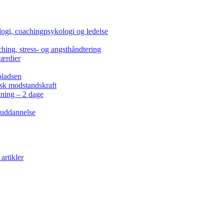
ogi, coachingpsykologi og ledelse
hing, stress- og angsthåndtering
værdier
pladsen
isk modstandskraft
kning – 2 dage
 uddannelse
artikler