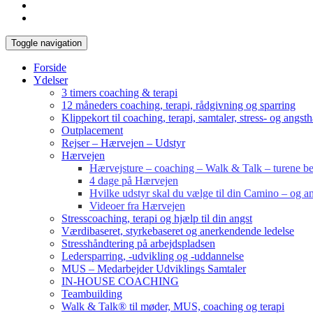
Toggle navigation
Forside
Ydelser
3 timers coaching & terapi
12 måneders coaching, terapi, rådgivning og sparring
Klippekort til coaching, terapi, samtaler, stress- og angst
Outplacement
Rejser – Hærvejen – Udstyr
Hærvejen
Hærvejsture – coaching – Walk & Talk – turene bes
4 dage på Hærvejen
Hvilke udstyr skal du vælge til din Camino – og an
Videoer fra Hærvejen
Stresscoaching, terapi og hjælp til din angst
Værdibaseret, styrkebaseret og anerkendende ledelse
Stresshåndtering på arbejdspladsen
Ledersparring, -udvikling og -uddannelse
MUS – Medarbejder Udviklings Samtaler
IN-HOUSE COACHING
Teambuilding
Walk & Talk® til møder, MUS, coaching og terapi