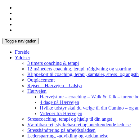
Toggle navigation
Forside
Ydelser
3 timers coaching & terapi
12 måneders coaching, terapi, rådgivning og sparring
Klippekort til coaching, terapi, samtaler, stress- og angst
Outplacement
Rejser – Hærvejen – Udstyr
Hærvejen
Hærvejsture – coaching – Walk & Talk – turene bes
4 dage på Hærvejen
Hvilke udstyr skal du vælge til din Camino – og an
Videoer fra Hærvejen
Stresscoaching, terapi og hjælp til din angst
Værdibaseret, styrkebaseret og anerkendende ledelse
Stresshåndtering på arbejdspladsen
Ledersparring, -udvikling og -uddannelse