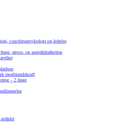
ogi, coachingpsykologi og ledelse
hing, stress- og angsthåndtering
værdier
pladsen
isk modstandskraft
kning – 2 dage
 uddannelse
artikler