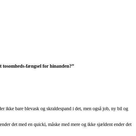
e et tosomheds-fængsel for hinanden?”
der ikke bare blevask og skraldespand i det, men også job, ny bil og
ske ender det med en quicki, måske med mere og ikke sjældent ender det