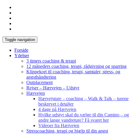
Toggle navigation
Forside
Ydelser
3 timers coaching & terapi
12 måneders coaching, terapi, rådgivning og sparring
Klippekort til coaching, terapi, samtaler, stress- og
angsthåndtering
Outplacement
Rejser – Hærvejen – Udstyr
Hærvejen
Hærvejsture – coaching – Walk & Talk – turene
beskrevet i detaljer
4 dage på Hærvejen
Hvilke udstyr skal du vælge til din Camino – og
andre lange vandreture? Få svaret her
Videoer fra Hærvejen
Stresscoaching, terapi og hjælp til din angst