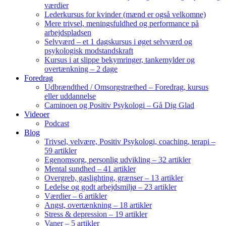
værdier
Lederkursus for kvinder (mænd er også velkomne)
Mere trivsel, meningsfuldhed og performance på
arbejdspladsen
Selvværd – et 1 dagskursus i øget selvværd og
psykologisk modstandskraft
Kursus i at slippe bekymringer, tankemylder og
overtænkning – 2 dage
Foredrag
Udbrændthed / Omsorgstræthed – Foredrag, kursus
eller uddannelse
Caminoen og Positiv Psykologi – Gå Dig Glad
Videoer
Podcast
Blog
Trivsel, velvære, Positiv Psykologi, coaching, terapi –
59 artikler
Egenomsorg, personlig udvikling – 32 artikler
Mental sundhed – 41 artikler
Overgreb, gaslighting, grænser – 13 artikler
Ledelse og godt arbejdsmiljø – 23 artikler
Værdier – 6 artikler
Angst, overtænkning – 18 artikler
Stress & depression – 19 artikler
Vaner – 5 artikler