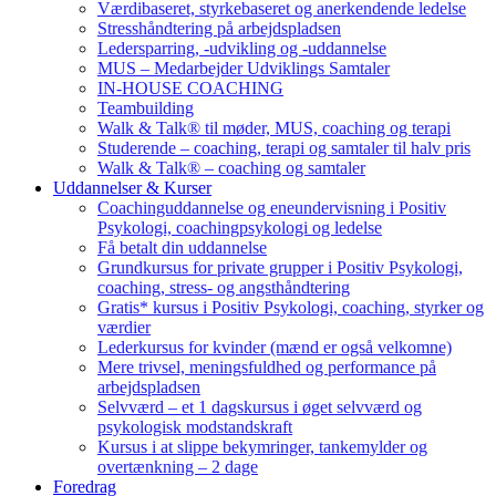
Værdibaseret, styrkebaseret og anerkendende ledelse
Stresshåndtering på arbejdspladsen
Ledersparring, -udvikling og -uddannelse
MUS – Medarbejder Udviklings Samtaler
IN-HOUSE COACHING
Teambuilding
Walk & Talk® til møder, MUS, coaching og terapi
Studerende – coaching, terapi og samtaler til halv pris
Walk & Talk® – coaching og samtaler
Uddannelser & Kurser
Coachinguddannelse og eneundervisning i Positiv
Psykologi, coachingpsykologi og ledelse
Få betalt din uddannelse
Grundkursus for private grupper i Positiv Psykologi,
coaching, stress- og angsthåndtering
Gratis* kursus i Positiv Psykologi, coaching, styrker og
værdier
Lederkursus for kvinder (mænd er også velkomne)
Mere trivsel, meningsfuldhed og performance på
arbejdspladsen
Selvværd – et 1 dagskursus i øget selvværd og
psykologisk modstandskraft
Kursus i at slippe bekymringer, tankemylder og
overtænkning – 2 dage
Foredrag