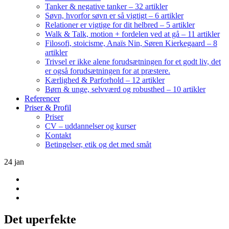
Tanker & negative tanker – 32 artikler
Søvn, hvorfor søvn er så vigtigt – 6 artikler
Relationer er vigtige for dit helbred – 5 artikler
Walk & Talk, motion + fordelen ved at gå – 11 artikler
Filosofi, stoicisme, Anaïs Nin, Søren Kierkegaard – 8
artikler
Trivsel er ikke alene forudsætningen for et godt liv, det
er også forudsætningen for at præstere.
Kærlighed & Parforhold – 12 artikler
Børn & unge, selvværd og robusthed – 10 artikler
Referencer
Priser & Profil
Priser
CV – uddannelser og kurser
Kontakt
Betingelser, etik og det med småt
24
jan
Det uperfekte