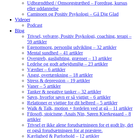
Udbrændthed / Omsorgstræthed – Foredrag, kursus
eller uddannelse
Caminoen og Positiv Psykologi – Gå Dig Glad
Videoer
Podcast
Blog
Trivsel, velvære, Positiv Psykologi, coaching, terapi –
59 artikler
Egenomsorg, personlig udvikling – 32 artikler
Mental sundhed – 41 artikler
Overgreb, gaslighting, grænser – 13 artikler
Ledelse og godt arbejdsmiljø – 23 artikler
Værdier – 6 artikler
Angst, overtænkning – 18 artikler
Stress & depression – 19 artikler
Vaner – 5 artikler
Tanker & negative tanker – 32 artikler
Søvn, hvorfor søvn er så vigtigt – 6 artikler
Relationer er vigtige for dit helbred – 5 artikler
Walk & Talk, motion + fordelen ved at gå – 11 artikler
Filosofi, stoicisme, Anaïs Nin, Søren Kierkegaard – 8
artikler
Trivsel er ikke alene forudsætningen for et godt liv, det
er også forudsætningen for at præstere.
Kærlighed & Parforhold – 12 artikler