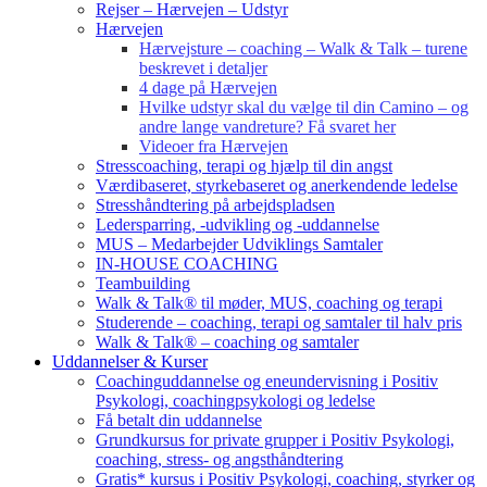
Rejser – Hærvejen – Udstyr
Hærvejen
Hærvejsture – coaching – Walk & Talk – turene
beskrevet i detaljer
4 dage på Hærvejen
Hvilke udstyr skal du vælge til din Camino – og
andre lange vandreture? Få svaret her
Videoer fra Hærvejen
Stresscoaching, terapi og hjælp til din angst
Værdibaseret, styrkebaseret og anerkendende ledelse
Stresshåndtering på arbejdspladsen
Ledersparring, -udvikling og -uddannelse
MUS – Medarbejder Udviklings Samtaler
IN-HOUSE COACHING
Teambuilding
Walk & Talk® til møder, MUS, coaching og terapi
Studerende – coaching, terapi og samtaler til halv pris
Walk & Talk® – coaching og samtaler
Uddannelser & Kurser
Coachinguddannelse og eneundervisning i Positiv
Psykologi, coachingpsykologi og ledelse
Få betalt din uddannelse
Grundkursus for private grupper i Positiv Psykologi,
coaching, stress- og angsthåndtering
Gratis* kursus i Positiv Psykologi, coaching, styrker og