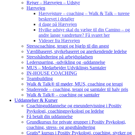
Rejser – Hærvejen – Udstyr
Hærvejen
Hærvejsture – coaching – Walk & Talk – turene
beskrevet i detaljer
4 dage på Hærvejen
Hvilke udstyr skal du vælge til din Camino – og
andre lange vandreture? Få svaret her
Videoer fra Hærvejen
Stresscoaching, terapi og hjælp til din angst
Værdibaseret, styrkebaseret og anerkendende ledelse
Stresshåndtering på arbejdspladsen
Ledersparring, -udvikling og -uddannelse
MUS – Medarbejder Udviklings Samtaler
IN-HOUSE COACHING
Teambuilding
Walk & Talk® til møder, MUS, coaching og terapi
Studerende – coaching, terapi og samtaler til halv pris
Walk & Talk® – coaching og samtaler
Uddannelser & Kurser
Coachinguddannelse og eneundervisning i Positiv
Psykologi, coachingpsykologi og ledelse
Få betalt din uddannelse
Grundkursus for private grupper i Positiv Psykologi,
coaching, stress- og angsthåndtering
Gratis* kursus i Positiv Psykologi, coaching, styrker og