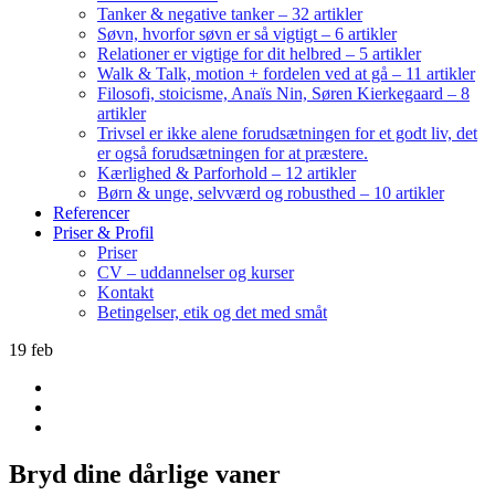
Tanker & negative tanker – 32 artikler
Søvn, hvorfor søvn er så vigtigt – 6 artikler
Relationer er vigtige for dit helbred – 5 artikler
Walk & Talk, motion + fordelen ved at gå – 11 artikler
Filosofi, stoicisme, Anaïs Nin, Søren Kierkegaard – 8
artikler
Trivsel er ikke alene forudsætningen for et godt liv, det
er også forudsætningen for at præstere.
Kærlighed & Parforhold – 12 artikler
Børn & unge, selvværd og robusthed – 10 artikler
Referencer
Priser & Profil
Priser
CV – uddannelser og kurser
Kontakt
Betingelser, etik og det med småt
19
feb
Bryd dine dårlige vaner