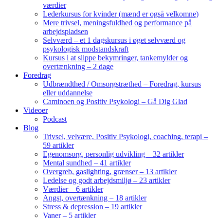
værdier
Lederkursus for kvinder (mænd er også velkomne)
Mere trivsel, meningsfuldhed og performance på
arbejdspladsen
Selvværd – et 1 dagskursus i øget selvværd og
psykologisk modstandskraft
Kursus i at slippe bekymringer, tankemylder og
overtænkning – 2 dage
Foredrag
Udbrændthed / Omsorgstræthed – Foredrag, kursus
eller uddannelse
Caminoen og Positiv Psykologi – Gå Dig Glad
Videoer
Podcast
Blog
Trivsel, velvære, Positiv Psykologi, coaching, terapi –
59 artikler
Egenomsorg, personlig udvikling – 32 artikler
Mental sundhed – 41 artikler
Overgreb, gaslighting, grænser – 13 artikler
Ledelse og godt arbejdsmiljø – 23 artikler
Værdier – 6 artikler
Angst, overtænkning – 18 artikler
Stress & depression – 19 artikler
Vaner – 5 artikler