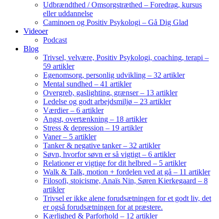
Udbrændthed / Omsorgstræthed – Foredrag, kursus
eller uddannelse
Caminoen og Positiv Psykologi – Gå Dig Glad
Videoer
Podcast
Blog
Trivsel, velvære, Positiv Psykologi, coaching, terapi –
59 artikler
Egenomsorg, personlig udvikling – 32 artikler
Mental sundhed – 41 artikler
Overgreb, gaslighting, grænser – 13 artikler
Ledelse og godt arbejdsmiljø – 23 artikler
Værdier – 6 artikler
Angst, overtænkning – 18 artikler
Stress & depression – 19 artikler
Vaner – 5 artikler
Tanker & negative tanker – 32 artikler
Søvn, hvorfor søvn er så vigtigt – 6 artikler
Relationer er vigtige for dit helbred – 5 artikler
Walk & Talk, motion + fordelen ved at gå – 11 artikler
Filosofi, stoicisme, Anaïs Nin, Søren Kierkegaard – 8
artikler
Trivsel er ikke alene forudsætningen for et godt liv, det
er også forudsætningen for at præstere.
Kærlighed & Parforhold – 12 artikler