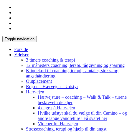
Toggle navigation
Forside
Ydelser
3 timers coaching & terapi
12 måneders coaching, terapi, rådgivning og sparring
Klippekort til coaching, terapi, samtaler, stress- og
angsthåndtering
Outplacement
Rejser – Hærvejen – Udstyr
Hærvejen
Hærvejsture – coaching – Walk & Talk – turene
beskrevet i detaljer
4 dage på Hærvejen
Hvilke udstyr skal du vælge til din Camino – og
andre lange vandreture? Få svaret her
Videoer fra Hærvejen
Stresscoaching, terapi og hjælp til din angst