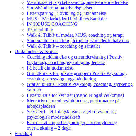
Værdibaseret, styrkebaseret og anerkendende ledelse
Stresshåndtering på arbejdspladsen
Ledersparring, -udvikling og -uddannelse
MUS – Medarbejder Udviklings Samtaler
IN-HOUSE COACHING
Teambuilding
Walk & Talk® til møder, MUS, coaching og terapi
Studerende – coaching, terapi og samtaler til halv pris
Walk & Talk® – coaching og samtaler
Uddannelser & Kurser
Coachinguddannelse og eneundervisning i Positiv
Psykologi, coachingpsykologi og ledelse
Få betalt din uddannelse
Grundkursus for private grupper i Positiv Psykologi,
coaching, stress- og angsthåndtering
Gratis* kursus i Positiv Psykologi, coaching, styrker og
værdier
Lederkursus for kvinder (mænd er også velkomne)
Mere trivsel, meningsfuldhed og performance på
arbejdspladsen
Selvværd – et 1 dagskursus i øget selvværd og
psykologisk modstandskraft
Kursus i at slippe bekymringer, tankemylder og
overtænkning – 2 dage
Foredrag