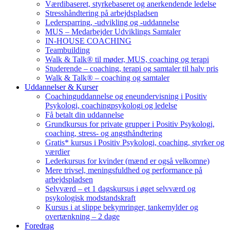
Værdibaseret, styrkebaseret og anerkendende ledelse
Stresshåndtering på arbejdspladsen
Ledersparring, -udvikling og -uddannelse
MUS – Medarbejder Udviklings Samtaler
IN-HOUSE COACHING
Teambuilding
Walk & Talk® til møder, MUS, coaching og terapi
Studerende – coaching, terapi og samtaler til halv pris
Walk & Talk® – coaching og samtaler
Uddannelser & Kurser
Coachinguddannelse og eneundervisning i Positiv
Psykologi, coachingpsykologi og ledelse
Få betalt din uddannelse
Grundkursus for private grupper i Positiv Psykologi,
coaching, stress- og angsthåndtering
Gratis* kursus i Positiv Psykologi, coaching, styrker og
værdier
Lederkursus for kvinder (mænd er også velkomne)
Mere trivsel, meningsfuldhed og performance på
arbejdspladsen
Selvværd – et 1 dagskursus i øget selvværd og
psykologisk modstandskraft
Kursus i at slippe bekymringer, tankemylder og
overtænkning – 2 dage
Foredrag