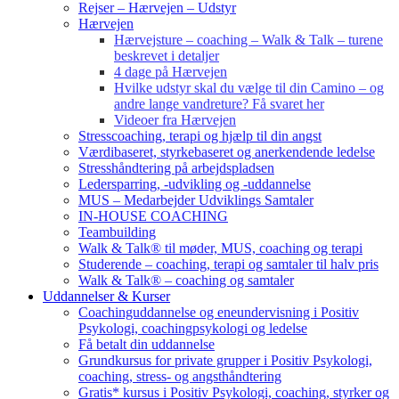
Rejser – Hærvejen – Udstyr
Hærvejen
Hærvejsture – coaching – Walk & Talk – turene
beskrevet i detaljer
4 dage på Hærvejen
Hvilke udstyr skal du vælge til din Camino – og
andre lange vandreture? Få svaret her
Videoer fra Hærvejen
Stresscoaching, terapi og hjælp til din angst
Værdibaseret, styrkebaseret og anerkendende ledelse
Stresshåndtering på arbejdspladsen
Ledersparring, -udvikling og -uddannelse
MUS – Medarbejder Udviklings Samtaler
IN-HOUSE COACHING
Teambuilding
Walk & Talk® til møder, MUS, coaching og terapi
Studerende – coaching, terapi og samtaler til halv pris
Walk & Talk® – coaching og samtaler
Uddannelser & Kurser
Coachinguddannelse og eneundervisning i Positiv
Psykologi, coachingpsykologi og ledelse
Få betalt din uddannelse
Grundkursus for private grupper i Positiv Psykologi,
coaching, stress- og angsthåndtering
Gratis* kursus i Positiv Psykologi, coaching, styrker og