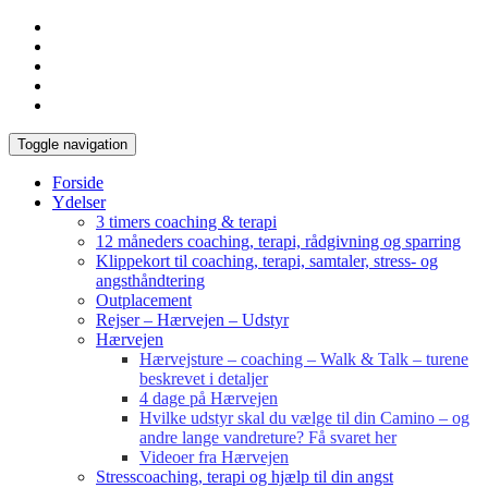
Toggle navigation
Forside
Ydelser
3 timers coaching & terapi
12 måneders coaching, terapi, rådgivning og sparring
Klippekort til coaching, terapi, samtaler, stress- og
angsthåndtering
Outplacement
Rejser – Hærvejen – Udstyr
Hærvejen
Hærvejsture – coaching – Walk & Talk – turene
beskrevet i detaljer
4 dage på Hærvejen
Hvilke udstyr skal du vælge til din Camino – og
andre lange vandreture? Få svaret her
Videoer fra Hærvejen
Stresscoaching, terapi og hjælp til din angst