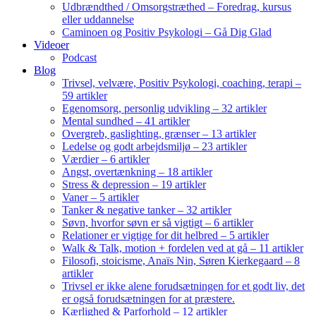
Udbrændthed / Omsorgstræthed – Foredrag, kursus
eller uddannelse
Caminoen og Positiv Psykologi – Gå Dig Glad
Videoer
Podcast
Blog
Trivsel, velvære, Positiv Psykologi, coaching, terapi –
59 artikler
Egenomsorg, personlig udvikling – 32 artikler
Mental sundhed – 41 artikler
Overgreb, gaslighting, grænser – 13 artikler
Ledelse og godt arbejdsmiljø – 23 artikler
Værdier – 6 artikler
Angst, overtænkning – 18 artikler
Stress & depression – 19 artikler
Vaner – 5 artikler
Tanker & negative tanker – 32 artikler
Søvn, hvorfor søvn er så vigtigt – 6 artikler
Relationer er vigtige for dit helbred – 5 artikler
Walk & Talk, motion + fordelen ved at gå – 11 artikler
Filosofi, stoicisme, Anaïs Nin, Søren Kierkegaard – 8
artikler
Trivsel er ikke alene forudsætningen for et godt liv, det
er også forudsætningen for at præstere.
Kærlighed & Parforhold – 12 artikler