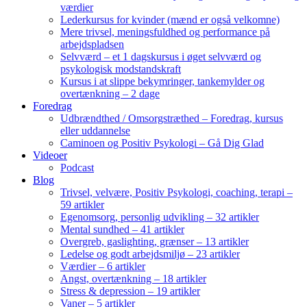
værdier
Lederkursus for kvinder (mænd er også velkomne)
Mere trivsel, meningsfuldhed og performance på
arbejdspladsen
Selvværd – et 1 dagskursus i øget selvværd og
psykologisk modstandskraft
Kursus i at slippe bekymringer, tankemylder og
overtænkning – 2 dage
Foredrag
Udbrændthed / Omsorgstræthed – Foredrag, kursus
eller uddannelse
Caminoen og Positiv Psykologi – Gå Dig Glad
Videoer
Podcast
Blog
Trivsel, velvære, Positiv Psykologi, coaching, terapi –
59 artikler
Egenomsorg, personlig udvikling – 32 artikler
Mental sundhed – 41 artikler
Overgreb, gaslighting, grænser – 13 artikler
Ledelse og godt arbejdsmiljø – 23 artikler
Værdier – 6 artikler
Angst, overtænkning – 18 artikler
Stress & depression – 19 artikler
Vaner – 5 artikler