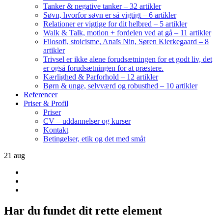
Tanker & negative tanker – 32 artikler
Søvn, hvorfor søvn er så vigtigt – 6 artikler
Relationer er vigtige for dit helbred – 5 artikler
Walk & Talk, motion + fordelen ved at gå – 11 artikler
Filosofi, stoicisme, Anaïs Nin, Søren Kierkegaard – 8
artikler
Trivsel er ikke alene forudsætningen for et godt liv, det
er også forudsætningen for at præstere.
Kærlighed & Parforhold – 12 artikler
Børn & unge, selvværd og robusthed – 10 artikler
Referencer
Priser & Profil
Priser
CV – uddannelser og kurser
Kontakt
Betingelser, etik og det med småt
21
aug
Har du fundet dit rette element