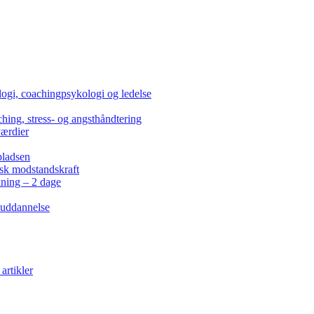
ogi, coachingpsykologi og ledelse
hing, stress- og angsthåndtering
værdier
pladsen
isk modstandskraft
kning – 2 dage
 uddannelse
artikler