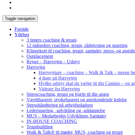
Toggle navigation
Forside
Ydelser
3 timers coaching & terapi
12 måneders coaching, terapi, rådgivning og sparring
Klippekort til coaching, terapi, samtaler, stress- og angst
Outplacement
Rejser – Hærvejen – Udstyr
Hærvejen
Hærvejsture – coaching – Walk & Talk – turene bes
4 dage på Hærvejen
Hvilke udstyr skal du vælge til din Camino – og an
Videoer fra Hærvejen
Stresscoaching, terapi og hjælp til din angst
Værdibaseret, styrkebaseret og anerkendende ledelse
Stresshåndtering på arbejdspladsen
Ledersparring, -udvikling og -uddannelse
MUS – Medarbejder Udviklings Samtaler
IN-HOUSE COACHING
Teambuilding
Walk & Talk® til møder, MUS, coaching og terapi