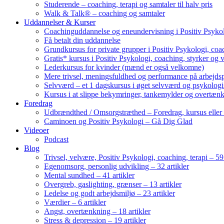
Studerende – coaching, terapi og samtaler til halv pris
Walk & Talk® – coaching og samtaler
Uddannelser & Kurser
Coachinguddannelse og eneundervisning i Positiv Psykol
Få betalt din uddannelse
Grundkursus for private grupper i Positiv Psykologi, coac
Gratis* kursus i Positiv Psykologi, coaching, styrker og 
Lederkursus for kvinder (mænd er også velkomne)
Mere trivsel, meningsfuldhed og performance på arbejds
Selvværd – et 1 dagskursus i øget selvværd og psykolog
Kursus i at slippe bekymringer, tankemylder og overtæn
Foredrag
Udbrændthed / Omsorgstræthed – Foredrag, kursus eller
Caminoen og Positiv Psykologi – Gå Dig Glad
Videoer
Podcast
Blog
Trivsel, velvære, Positiv Psykologi, coaching, terapi – 59 
Egenomsorg, personlig udvikling – 32 artikler
Mental sundhed – 41 artikler
Overgreb, gaslighting, grænser – 13 artikler
Ledelse og godt arbejdsmiljø – 23 artikler
Værdier – 6 artikler
Angst, overtænkning – 18 artikler
Stress & depression – 19 artikler