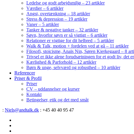
Ledelse og godt arbejdsmiljø – 23 artikler
Værdier – 6 artikler
Angst, overtænkning – 18 artikler
Stress & depression – 19 artikler
Vaner – 5 artikler
Tanker & negative tanker – 32 artikler
Søvn, hvorfor søvn er så vigtigt – 6 artikler
Relationer er vigtige for dit helbred – 5 artikler
Walk & Talk, motion + fordelen ved at gå – 11 artikler
Filosofi, stoicisme, Anaïs Nin, Søren Kierkegaard – 8 art
Trivsel er ikke alene forudsætningen for et godt liv, det 
Kærlighed & Parforhold – 12 artikler
Børn & unge, selvværd og robusthed – 10 artikler
Referencer
Priser & Profil
Priser
CV – uddannelser og kurser
Kontakt
Betingelser, etik og det med småt
:
Niels@andtalk.dk
: +45 40 40 95 47