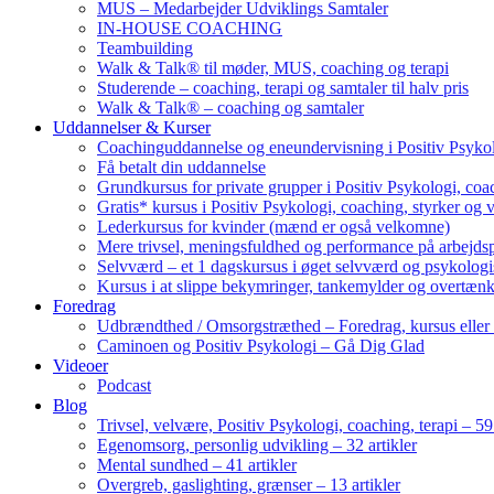
MUS – Medarbejder Udviklings Samtaler
IN-HOUSE COACHING
Teambuilding
Walk & Talk® til møder, MUS, coaching og terapi
Studerende – coaching, terapi og samtaler til halv pris
Walk & Talk® – coaching og samtaler
Uddannelser & Kurser
Coachinguddannelse og eneundervisning i Positiv Psykol
Få betalt din uddannelse
Grundkursus for private grupper i Positiv Psykologi, coac
Gratis* kursus i Positiv Psykologi, coaching, styrker og 
Lederkursus for kvinder (mænd er også velkomne)
Mere trivsel, meningsfuldhed og performance på arbejds
Selvværd – et 1 dagskursus i øget selvværd og psykolog
Kursus i at slippe bekymringer, tankemylder og overtæn
Foredrag
Udbrændthed / Omsorgstræthed – Foredrag, kursus eller
Caminoen og Positiv Psykologi – Gå Dig Glad
Videoer
Podcast
Blog
Trivsel, velvære, Positiv Psykologi, coaching, terapi – 59 
Egenomsorg, personlig udvikling – 32 artikler
Mental sundhed – 41 artikler
Overgreb, gaslighting, grænser – 13 artikler