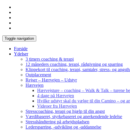
Toggle navigation
Forside
Ydelser
3 timers coaching & terapi
12 måneders coaching, terapi, rådgivning og sparring
Klippekort til coaching, terapi, samtaler, stress- og angst
Outplacement
Rejser – Hærvejen – Udstyr
Hærvejen
Hærvejsture – coaching – Walk & Talk – turene bes
4 dage på Hærvejen
Hvilke udstyr skal du vælge til din Camino – og an
Videoer fra Hærvejen
Stresscoaching, terapi og hjælp til din angst
Værdibaseret, styrkebaseret og anerkendende ledelse
Stresshåndtering på arbejdspladsen
Ledersparring, -udvikling og -uddannelse