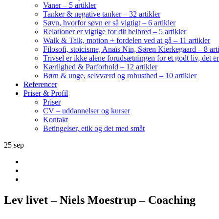
Vaner – 5 artikler
Tanker & negative tanker – 32 artikler
Søvn, hvorfor søvn er så vigtigt – 6 artikler
Relationer er vigtige for dit helbred – 5 artikler
Walk & Talk, motion + fordelen ved at gå – 11 artikler
Filosofi, stoicisme, Anaïs Nin, Søren Kierkegaard – 8 art
Trivsel er ikke alene forudsætningen for et godt liv, det 
Kærlighed & Parforhold – 12 artikler
Børn & unge, selvværd og robusthed – 10 artikler
Referencer
Priser & Profil
Priser
CV – uddannelser og kurser
Kontakt
Betingelser, etik og det med småt
25
sep
Lev livet – Niels Moestrup – Coaching