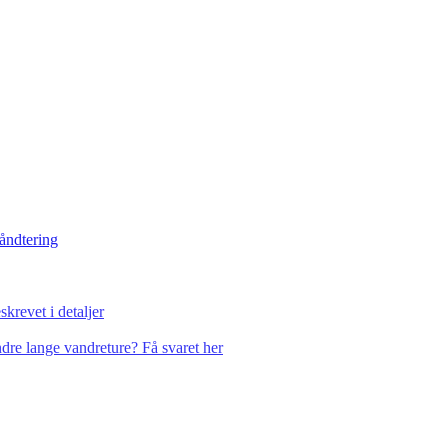
håndtering
krevet i detaljer
dre lange vandreture? Få svaret her