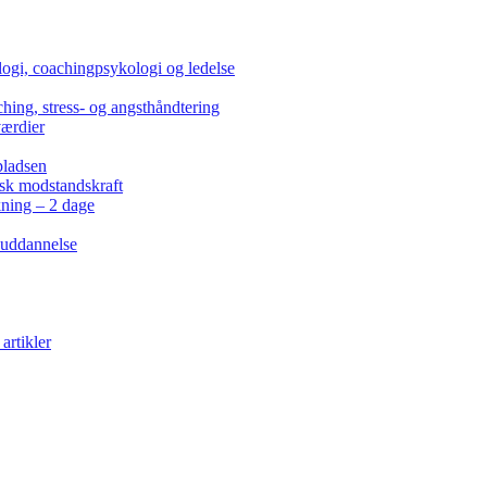
ogi, coachingpsykologi og ledelse
hing, stress- og angsthåndtering
værdier
pladsen
isk modstandskraft
kning – 2 dage
 uddannelse
artikler