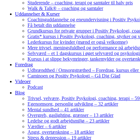
Studerende – coaching, terapi og samtaler til halv pris
Walk & Talk® – coaching og samtaler
Uddannelser & Kurser
Coachinguddannelse og eneundervisning i Positiv Psykol
Få betalt din uddannelse
Grundkursus for private grupper i Positiv Psykologi, coac
Gratis* kursus i Positiv Psykologi, coaching, styrker og 
Lederkursus for kvinder (mænd er også velkomne)
Mere trivsel, meningsfuldhed og performance på arbejds
Selvværd – et 1 dagskursus i øget selvværd og psykolog
Kursus i at slippe bekymringer, tankemylder og overtæn
Foredrag
Udbrændthed / Omsorgstræthed – Foredrag, kursus eller
Caminoen og Positiv Psykologi – Gå Dig Glad
Videoer
Podcast
Blog
Trivsel, velvære, Positiv Psykologi, coaching, terapi – 59 
Egenomsorg, personlig udvikling – 32 artikler
Mental sundhed – 41 artikler
Overgreb, gaslighting, grænser – 13 artikler
Ledelse og godt arbejdsmiljø – 23 artikler
Værdier – 6 artikler
Angst, overtænkning – 18 artikler
Stress & depression – 19 artikler