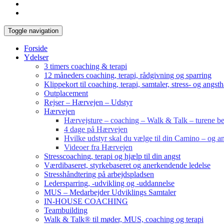
Toggle navigation
Forside
Ydelser
3 timers coaching & terapi
12 måneders coaching, terapi, rådgivning og sparring
Klippekort til coaching, terapi, samtaler, stress- og angst
Outplacement
Rejser – Hærvejen – Udstyr
Hærvejen
Hærvejsture – coaching – Walk & Talk – turene bes
4 dage på Hærvejen
Hvilke udstyr skal du vælge til din Camino – og an
Videoer fra Hærvejen
Stresscoaching, terapi og hjælp til din angst
Værdibaseret, styrkebaseret og anerkendende ledelse
Stresshåndtering på arbejdspladsen
Ledersparring, -udvikling og -uddannelse
MUS – Medarbejder Udviklings Samtaler
IN-HOUSE COACHING
Teambuilding
Walk & Talk® til møder, MUS, coaching og terapi