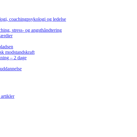
ogi, coachingpsykologi og ledelse
hing, stress- og angsthåndtering
værdier
pladsen
isk modstandskraft
kning – 2 dage
 uddannelse
artikler