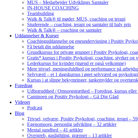
MUS – Medarbejder Udviklings Samtaler
IN-HOUSE COACHING
Teambuilding
Walk & Talk® til møder, MUS, coaching og terapi
Studerende – coaching, terapi og samtaler til halv pris
Walk & Talk® – coaching og samtaler
Uddannelser & Kurser
Coachinguddannelse og eneundervisning i Positiv Psykol
Få betalt din uddannelse
Grundkursus for private grupper i Positiv Psykologi, coac
Gratis* kursus i Positiv Psykologi, coaching, styrker og 
Lederkursus for kvinder (mænd er også velkomne)
Mere trivsel, meningsfuldhed og performance på arbejds
Selvværd – et 1 dagskursus i øget selvværd og psykolog
Kursus i at slippe bekymringer, tankemylder og overtæn
Foredrag
Udbrændthed / Omsorgstræthed – Foredrag, kursus eller
Caminoen og Positiv Psykologi – Gå Dig Glad
Videoer
Podcast
Blog
Trivsel, velvære, Positiv Psykologi, coaching, terapi – 59 
Egenomsorg, personlig udvikling – 32 artikler
Mental sundhed – 41 artikler
Overgreb, gaslighting, grænser – 13 artikler