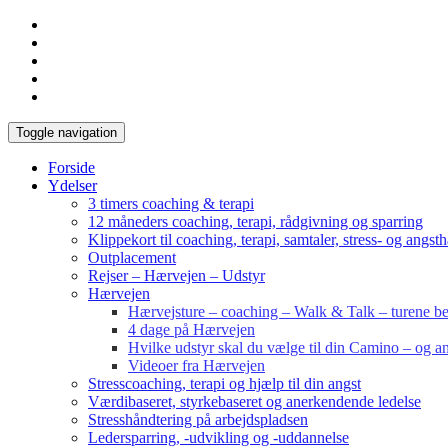
Toggle navigation
Forside
Ydelser
3 timers coaching & terapi
12 måneders coaching, terapi, rådgivning og sparring
Klippekort til coaching, terapi, samtaler, stress- og angst
Outplacement
Rejser – Hærvejen – Udstyr
Hærvejen
Hærvejsture – coaching – Walk & Talk – turene bes
4 dage på Hærvejen
Hvilke udstyr skal du vælge til din Camino – og an
Videoer fra Hærvejen
Stresscoaching, terapi og hjælp til din angst
Værdibaseret, styrkebaseret og anerkendende ledelse
Stresshåndtering på arbejdspladsen
Ledersparring, -udvikling og -uddannelse