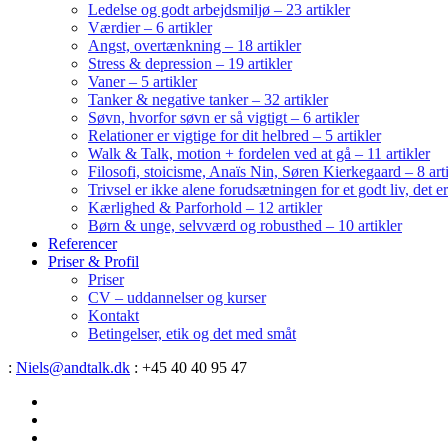
Ledelse og godt arbejdsmiljø – 23 artikler
Værdier – 6 artikler
Angst, overtænkning – 18 artikler
Stress & depression – 19 artikler
Vaner – 5 artikler
Tanker & negative tanker – 32 artikler
Søvn, hvorfor søvn er så vigtigt – 6 artikler
Relationer er vigtige for dit helbred – 5 artikler
Walk & Talk, motion + fordelen ved at gå – 11 artikler
Filosofi, stoicisme, Anaïs Nin, Søren Kierkegaard – 8 art
Trivsel er ikke alene forudsætningen for et godt liv, det 
Kærlighed & Parforhold – 12 artikler
Børn & unge, selvværd og robusthed – 10 artikler
Referencer
Priser & Profil
Priser
CV – uddannelser og kurser
Kontakt
Betingelser, etik og det med småt
:
Niels@andtalk.dk
: +45 40 40 95 47