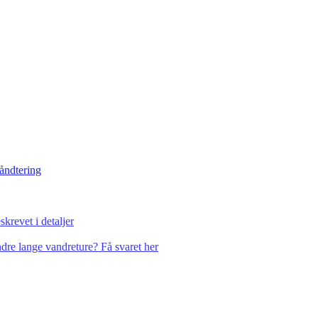
håndtering
krevet i detaljer
dre lange vandreture? Få svaret her