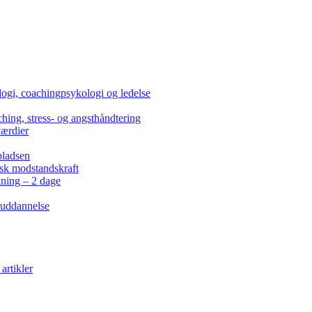
ogi, coachingpsykologi og ledelse
hing, stress- og angsthåndtering
værdier
pladsen
isk modstandskraft
kning – 2 dage
 uddannelse
artikler