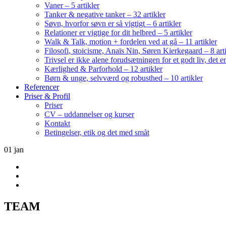
Vaner – 5 artikler
Tanker & negative tanker – 32 artikler
Søvn, hvorfor søvn er så vigtigt – 6 artikler
Relationer er vigtige for dit helbred – 5 artikler
Walk & Talk, motion + fordelen ved at gå – 11 artikler
Filosofi, stoicisme, Anaïs Nin, Søren Kierkegaard – 8 art
Trivsel er ikke alene forudsætningen for et godt liv, det 
Kærlighed & Parforhold – 12 artikler
Børn & unge, selvværd og robusthed – 10 artikler
Referencer
Priser & Profil
Priser
CV – uddannelser og kurser
Kontakt
Betingelser, etik og det med småt
01
jan
TEAM