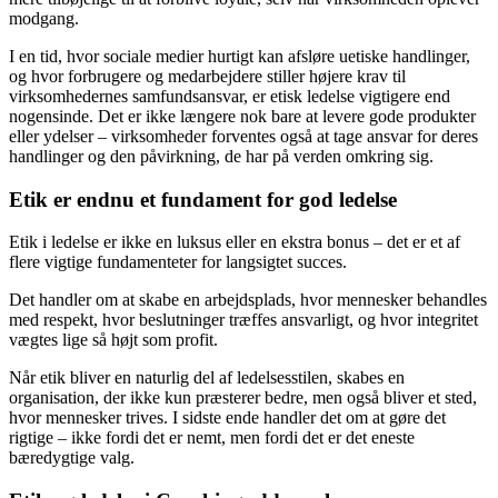
modgang.
I en tid, hvor sociale medier hurtigt kan afsløre uetiske handlinger,
og hvor forbrugere og medarbejdere stiller højere krav til
virksomhedernes samfundsansvar, er etisk ledelse vigtigere end
nogensinde. Det er ikke længere nok bare at levere gode produkter
eller ydelser – virksomheder forventes også at tage ansvar for deres
handlinger og den påvirkning, de har på verden omkring sig.
Etik er endnu et fundament for god ledelse
Etik i ledelse er ikke en luksus eller en ekstra bonus – det er et af
flere vigtige fundamenteter for langsigtet succes.
Det handler om at skabe en arbejdsplads, hvor mennesker behandles
med respekt, hvor beslutninger træffes ansvarligt, og hvor integritet
vægtes lige så højt som profit.
Når etik bliver en naturlig del af ledelsesstilen, skabes en
organisation, der ikke kun præsterer bedre, men også bliver et sted,
hvor mennesker trives. I sidste ende handler det om at gøre det
rigtige – ikke fordi det er nemt, men fordi det er det eneste
bæredygtige valg.