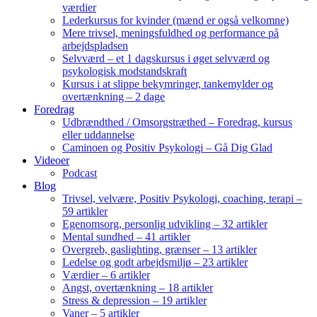
værdier
Lederkursus for kvinder (mænd er også velkomne)
Mere trivsel, meningsfuldhed og performance på
arbejdspladsen
Selvværd – et 1 dagskursus i øget selvværd og
psykologisk modstandskraft
Kursus i at slippe bekymringer, tankemylder og
overtænkning – 2 dage
Foredrag
Udbrændthed / Omsorgstræthed – Foredrag, kursus
eller uddannelse
Caminoen og Positiv Psykologi – Gå Dig Glad
Videoer
Podcast
Blog
Trivsel, velvære, Positiv Psykologi, coaching, terapi –
59 artikler
Egenomsorg, personlig udvikling – 32 artikler
Mental sundhed – 41 artikler
Overgreb, gaslighting, grænser – 13 artikler
Ledelse og godt arbejdsmiljø – 23 artikler
Værdier – 6 artikler
Angst, overtænkning – 18 artikler
Stress & depression – 19 artikler
Vaner – 5 artikler