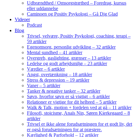
Udbrændthed / Omsorgstræthed – Foredrag, kursus
eller uddannelse
Caminoen og Positiv Psykologi – Gå Dig Glad
Videoer
Podcast
Blog
Trivsel, velvære, Positiv Psykologi, coaching, terapi –
59 artikler
Egenomsorg, personlig udvikling – 32 artikler
Mental sundhed – 41 artikler
Overgreb, gaslighting, grænser – 13 artikler
Ledelse og godt arbejdsmiljø – 23 artikler
Værdier – 6 artikler
Angst, overtænkning – 18 artikler
Stress & depression – 19 artikler
Vaner – 5 artikler
Tanker & negative tanker – 32 artikler
Søvn, hvorfor søvn er så vigtigt – 6 artikler
Relationer er vigtige for dit helbred – 5 artikler
Walk & Talk, motion + fordelen ved at gå – 11 artikler
Filosofi, stoicisme, Anaïs Nin, Søren Kierkegaard – 8
artikler
Trivsel er ikke alene forudsætningen for et godt liv, det
er også forudsætningen for at præstere.
Kærlighed & Parforhold – 12 artikler