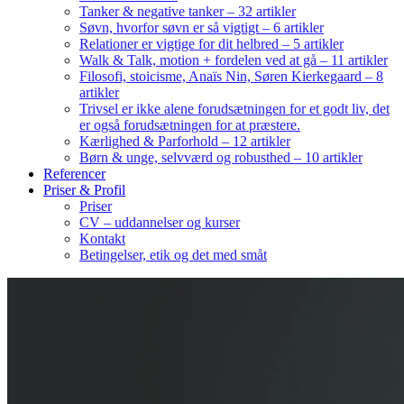
Tanker & negative tanker – 32 artikler
Søvn, hvorfor søvn er så vigtigt – 6 artikler
Relationer er vigtige for dit helbred – 5 artikler
Walk & Talk, motion + fordelen ved at gå – 11 artikler
Filosofi, stoicisme, Anaïs Nin, Søren Kierkegaard – 8
artikler
Trivsel er ikke alene forudsætningen for et godt liv, det
er også forudsætningen for at præstere.
Kærlighed & Parforhold – 12 artikler
Børn & unge, selvværd og robusthed – 10 artikler
Referencer
Priser & Profil
Priser
CV – uddannelser og kurser
Kontakt
Betingelser, etik og det med småt