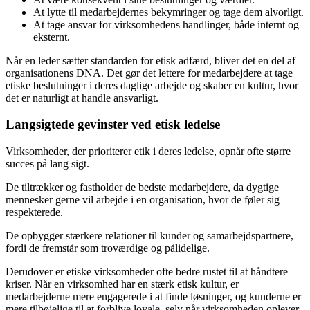
At lytte til medarbejdernes bekymringer og tage dem alvorligt.
At tage ansvar for virksomhedens handlinger, både internt og
eksternt.
Når en leder sætter standarden for etisk adfærd, bliver det en del af
organisationens DNA. Det gør det lettere for medarbejdere at tage
etiske beslutninger i deres daglige arbejde og skaber en kultur, hvor
det er naturligt at handle ansvarligt.
Langsigtede gevinster ved etisk ledelse
Virksomheder, der prioriterer etik i deres ledelse, opnår ofte større
succes på lang sigt.
De tiltrækker og fastholder de bedste medarbejdere, da dygtige
mennesker gerne vil arbejde i en organisation, hvor de føler sig
respekterede.
De opbygger stærkere relationer til kunder og samarbejdspartnere,
fordi de fremstår som troværdige og pålidelige.
Derudover er etiske virksomheder ofte bedre rustet til at håndtere
kriser. Når en virksomhed har en stærk etisk kultur, er
medarbejderne mere engagerede i at finde løsninger, og kunderne er
mere tilbøjelige til at forblive loyale, selv når virksomheden oplever