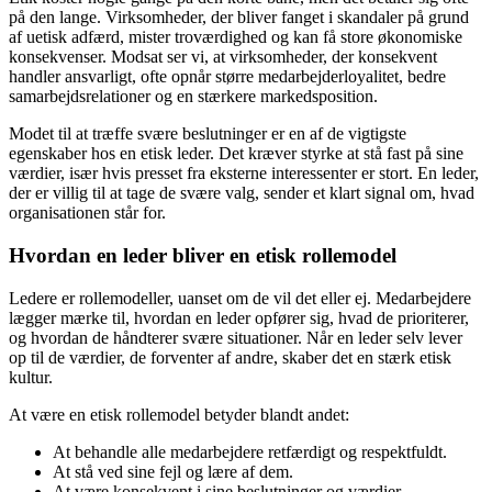
på den lange. Virksomheder, der bliver fanget i skandaler på grund
af uetisk adfærd, mister troværdighed og kan få store økonomiske
konsekvenser. Modsat ser vi, at virksomheder, der konsekvent
handler ansvarligt, ofte opnår større medarbejderloyalitet, bedre
samarbejdsrelationer og en stærkere markedsposition.
Modet til at træffe svære beslutninger er en af de vigtigste
egenskaber hos en etisk leder. Det kræver styrke at stå fast på sine
værdier, især hvis presset fra eksterne interessenter er stort. En leder,
der er villig til at tage de svære valg, sender et klart signal om, hvad
organisationen står for.
Hvordan en leder bliver en etisk rollemodel
Ledere er rollemodeller, uanset om de vil det eller ej. Medarbejdere
lægger mærke til, hvordan en leder opfører sig, hvad de prioriterer,
og hvordan de håndterer svære situationer. Når en leder selv lever
op til de værdier, de forventer af andre, skaber det en stærk etisk
kultur.
At være en etisk rollemodel betyder blandt andet:
At behandle alle medarbejdere retfærdigt og respektfuldt.
At stå ved sine fejl og lære af dem.
At være konsekvent i sine beslutninger og værdier.