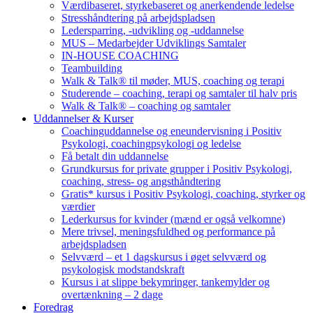
Værdibaseret, styrkebaseret og anerkendende ledelse
Stresshåndtering på arbejdspladsen
Ledersparring, -udvikling og -uddannelse
MUS – Medarbejder Udviklings Samtaler
IN-HOUSE COACHING
Teambuilding
Walk & Talk® til møder, MUS, coaching og terapi
Studerende – coaching, terapi og samtaler til halv pris
Walk & Talk® – coaching og samtaler
Uddannelser & Kurser
Coachinguddannelse og eneundervisning i Positiv
Psykologi, coachingpsykologi og ledelse
Få betalt din uddannelse
Grundkursus for private grupper i Positiv Psykologi,
coaching, stress- og angsthåndtering
Gratis* kursus i Positiv Psykologi, coaching, styrker og
værdier
Lederkursus for kvinder (mænd er også velkomne)
Mere trivsel, meningsfuldhed og performance på
arbejdspladsen
Selvværd – et 1 dagskursus i øget selvværd og
psykologisk modstandskraft
Kursus i at slippe bekymringer, tankemylder og
overtænkning – 2 dage
Foredrag