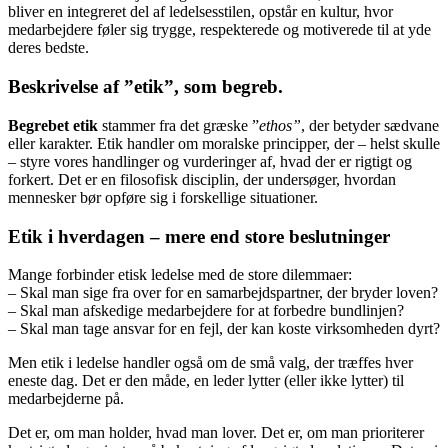
bliver en integreret del af ledelsesstilen, opstår en kultur, hvor
medarbejdere føler sig trygge, respekterede og motiverede til at yde
deres bedste.
Beskrivelse af ”etik”, som begreb.
Begrebet etik
stammer fra det græske ”
ethos”
, der betyder sædvane
eller karakter. Etik handler om moralske principper, der – helst skulle
– styre vores handlinger og vurderinger af, hvad der er rigtigt og
forkert. Det er en filosofisk disciplin, der undersøger, hvordan
mennesker bør opføre sig i forskellige situationer.
Etik i hverdagen – mere end store beslutninger
Mange forbinder etisk ledelse med de store dilemmaer:
– Skal man sige fra over for en samarbejdspartner, der bryder loven?
– Skal man afskedige medarbejdere for at forbedre bundlinjen?
– Skal man tage ansvar for en fejl, der kan koste virksomheden dyrt?
Men etik i ledelse handler også om de små valg, der træffes hver
eneste dag. Det er den måde, en leder lytter (eller ikke lytter) til
medarbejderne på.
Det er, om man holder, hvad man lover. Det er, om man prioriterer