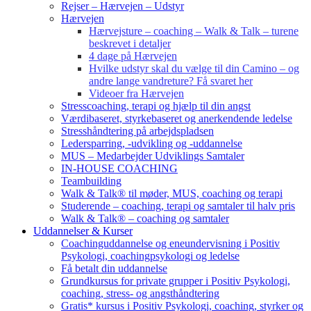
Rejser – Hærvejen – Udstyr
Hærvejen
Hærvejsture – coaching – Walk & Talk – turene
beskrevet i detaljer
4 dage på Hærvejen
Hvilke udstyr skal du vælge til din Camino – og
andre lange vandreture? Få svaret her
Videoer fra Hærvejen
Stresscoaching, terapi og hjælp til din angst
Værdibaseret, styrkebaseret og anerkendende ledelse
Stresshåndtering på arbejdspladsen
Ledersparring, -udvikling og -uddannelse
MUS – Medarbejder Udviklings Samtaler
IN-HOUSE COACHING
Teambuilding
Walk & Talk® til møder, MUS, coaching og terapi
Studerende – coaching, terapi og samtaler til halv pris
Walk & Talk® – coaching og samtaler
Uddannelser & Kurser
Coachinguddannelse og eneundervisning i Positiv
Psykologi, coachingpsykologi og ledelse
Få betalt din uddannelse
Grundkursus for private grupper i Positiv Psykologi,
coaching, stress- og angsthåndtering
Gratis* kursus i Positiv Psykologi, coaching, styrker og