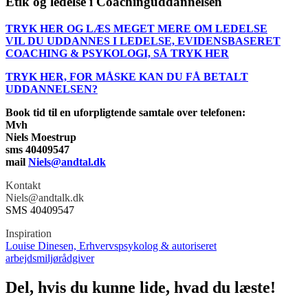
Etik og ledelse i Coachinguddannelsen
TRYK HER OG LÆS MEGET MERE OM LEDELSE
VIL DU UDDANNES I LEDELSE, EVIDENSBASERET
COACHING & PSYKOLOGI, SÅ TRYK HER
TRYK HER, FOR MÅSKE KAN DU FÅ BETALT
UDDANNELSEN?
Book tid til en uforpligtende samtale over telefonen:
Mvh
Niels Moestrup
sms 40409547
mail
Niels@andtal.dk
Kontakt
Niels@andtalk.dk
SMS 40409547
Inspiration
Louise Dinesen, Erhvervspsykolog & autoriseret
arbejdsmiljørådgiver
Del, hvis du kunne lide, hvad du læste!