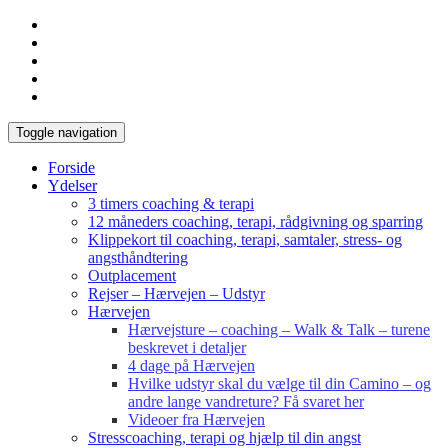
Toggle navigation
Forside
Ydelser
3 timers coaching & terapi
12 måneders coaching, terapi, rådgivning og sparring
Klippekort til coaching, terapi, samtaler, stress- og
angsthåndtering
Outplacement
Rejser – Hærvejen – Udstyr
Hærvejen
Hærvejsture – coaching – Walk & Talk – turene
beskrevet i detaljer
4 dage på Hærvejen
Hvilke udstyr skal du vælge til din Camino – og
andre lange vandreture? Få svaret her
Videoer fra Hærvejen
Stresscoaching, terapi og hjælp til din angst