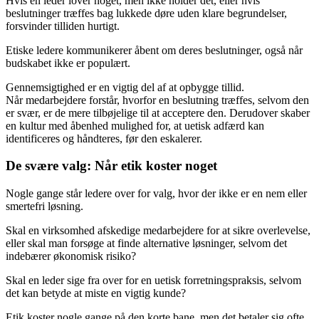
Hvis en leder lover noget, men ikke holder det, eller hvis
beslutninger træffes bag lukkede døre uden klare begrundelser,
forsvinder tilliden hurtigt.
Etiske ledere kommunikerer åbent om deres beslutninger, også når
budskabet ikke er populært.
Gennemsigtighed er en vigtig del af at opbygge tillid.
Når medarbejdere forstår, hvorfor en beslutning træffes, selvom den
er svær, er de mere tilbøjelige til at acceptere den. Derudover skaber
en kultur med åbenhed mulighed for, at uetisk adfærd kan
identificeres og håndteres, før den eskalerer.
De svære valg: Når etik koster noget
Nogle gange står ledere over for valg, hvor der ikke er en nem eller
smertefri løsning.
Skal en virksomhed afskedige medarbejdere for at sikre overlevelse,
eller skal man forsøge at finde alternative løsninger, selvom det
indebærer økonomisk risiko?
Skal en leder sige fra over for en uetisk forretningspraksis, selvom
det kan betyde at miste en vigtig kunde?
Etik koster nogle gange på den korte bane, men det betaler sig ofte