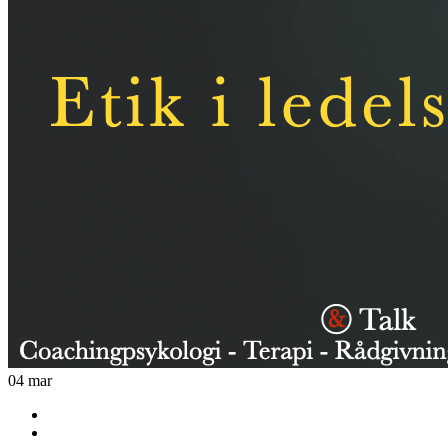
04
mar