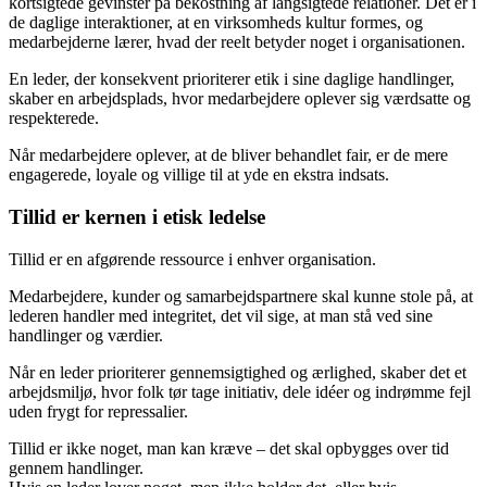
kortsigtede gevinster på bekostning af langsigtede relationer. Det er i
de daglige interaktioner, at en virksomheds kultur formes, og
medarbejderne lærer, hvad der reelt betyder noget i organisationen.
En leder, der konsekvent prioriterer etik i sine daglige handlinger,
skaber en arbejdsplads, hvor medarbejdere oplever sig værdsatte og
respekterede.
Når medarbejdere oplever, at de bliver behandlet fair, er de mere
engagerede, loyale og villige til at yde en ekstra indsats.
Tillid er kernen i etisk ledelse
Tillid er en afgørende ressource i enhver organisation.
Medarbejdere, kunder og samarbejdspartnere skal kunne stole på, at
lederen handler med integritet, det vil sige, at man stå ved sine
handlinger og værdier.
Når en leder prioriterer gennemsigtighed og ærlighed, skaber det et
arbejdsmiljø, hvor folk tør tage initiativ, dele idéer og indrømme fejl
uden frygt for repressalier.
Tillid er ikke noget, man kan kræve – det skal opbygges over tid
gennem handlinger.