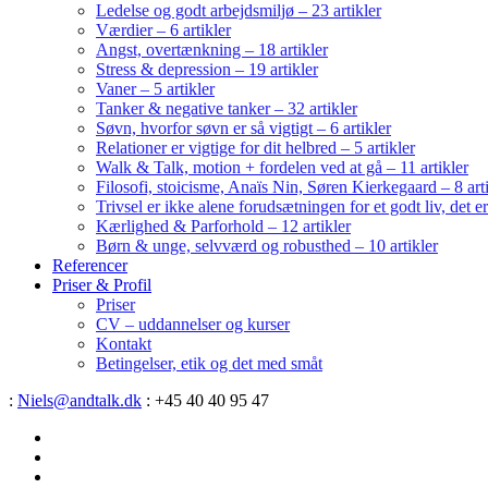
Ledelse og godt arbejdsmiljø – 23 artikler
Værdier – 6 artikler
Angst, overtænkning – 18 artikler
Stress & depression – 19 artikler
Vaner – 5 artikler
Tanker & negative tanker – 32 artikler
Søvn, hvorfor søvn er så vigtigt – 6 artikler
Relationer er vigtige for dit helbred – 5 artikler
Walk & Talk, motion + fordelen ved at gå – 11 artikler
Filosofi, stoicisme, Anaïs Nin, Søren Kierkegaard – 8 art
Trivsel er ikke alene forudsætningen for et godt liv, det 
Kærlighed & Parforhold – 12 artikler
Børn & unge, selvværd og robusthed – 10 artikler
Referencer
Priser & Profil
Priser
CV – uddannelser og kurser
Kontakt
Betingelser, etik og det med småt
:
Niels@andtalk.dk
: +45 40 40 95 47