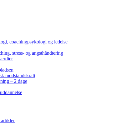
ogi, coachingpsykologi og ledelse
hing, stress- og angsthåndtering
værdier
pladsen
isk modstandskraft
kning – 2 dage
 uddannelse
artikler