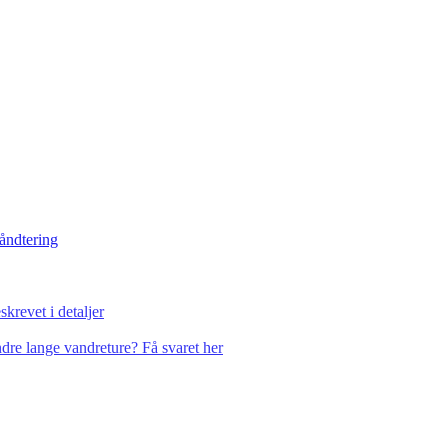
håndtering
krevet i detaljer
dre lange vandreture? Få svaret her