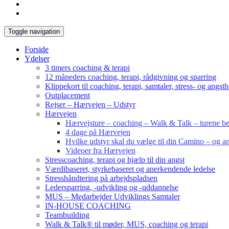
Toggle navigation
Forside
Ydelser
3 timers coaching & terapi
12 måneders coaching, terapi, rådgivning og sparring
Klippekort til coaching, terapi, samtaler, stress- og angst
Outplacement
Rejser – Hærvejen – Udstyr
Hærvejen
Hærvejsture – coaching – Walk & Talk – turene bes
4 dage på Hærvejen
Hvilke udstyr skal du vælge til din Camino – og an
Videoer fra Hærvejen
Stresscoaching, terapi og hjælp til din angst
Værdibaseret, styrkebaseret og anerkendende ledelse
Stresshåndtering på arbejdspladsen
Ledersparring, -udvikling og -uddannelse
MUS – Medarbejder Udviklings Samtaler
IN-HOUSE COACHING
Teambuilding
Walk & Talk® til møder, MUS, coaching og terapi