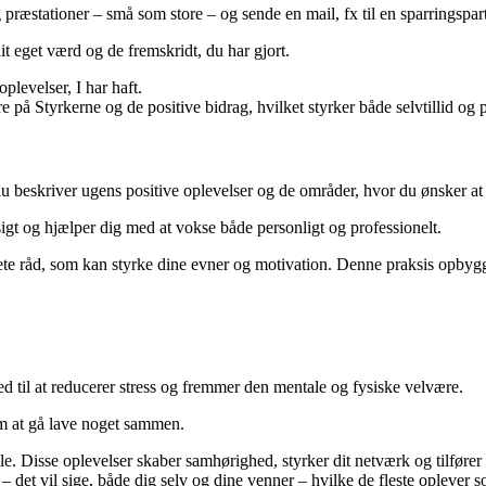
præstationer – små som store – og sende en mail, fx til en sparringspartne
t eget værd og de fremskridt, du har gjort.
oplevelser, I har haft.
 på Styrkerne og de positive bidrag, hvilket styrker både selvtillid og 
u beskriver ugens positive oplevelser og de områder, hvor du ønsker at 
igt og hjælper dig med at vokse både personligt og professionelt.
te råd, som kan styrke dine evner og motivation. Denne praksis opbygger
d til at reducerer stress og fremmer den mentale og fysiske velvære.
om at gå lave noget sammen.
. Disse oplevelser skaber samhørighed, styrker dit netværk og tilfører 
nt – det vil sige, både dig selv og dine venner – hvilke de fleste opleve