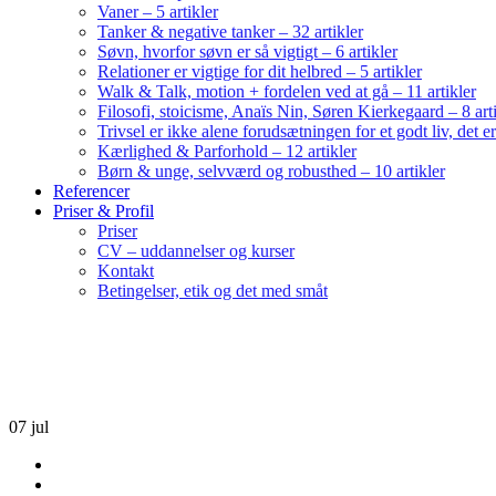
Vaner – 5 artikler
Tanker & negative tanker – 32 artikler
Søvn, hvorfor søvn er så vigtigt – 6 artikler
Relationer er vigtige for dit helbred – 5 artikler
Walk & Talk, motion + fordelen ved at gå – 11 artikler
Filosofi, stoicisme, Anaïs Nin, Søren Kierkegaard – 8 art
Trivsel er ikke alene forudsætningen for et godt liv, det 
Kærlighed & Parforhold – 12 artikler
Børn & unge, selvværd og robusthed – 10 artikler
Referencer
Priser & Profil
Priser
CV – uddannelser og kurser
Kontakt
Betingelser, etik og det med småt
07
jul