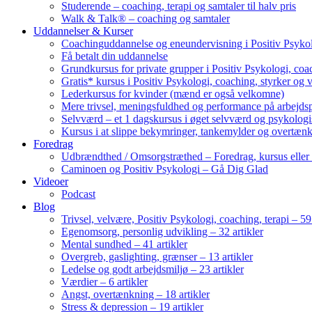
Studerende – coaching, terapi og samtaler til halv pris
Walk & Talk® – coaching og samtaler
Uddannelser & Kurser
Coachinguddannelse og eneundervisning i Positiv Psykol
Få betalt din uddannelse
Grundkursus for private grupper i Positiv Psykologi, coac
Gratis* kursus i Positiv Psykologi, coaching, styrker og 
Lederkursus for kvinder (mænd er også velkomne)
Mere trivsel, meningsfuldhed og performance på arbejds
Selvværd – et 1 dagskursus i øget selvværd og psykolog
Kursus i at slippe bekymringer, tankemylder og overtæn
Foredrag
Udbrændthed / Omsorgstræthed – Foredrag, kursus eller
Caminoen og Positiv Psykologi – Gå Dig Glad
Videoer
Podcast
Blog
Trivsel, velvære, Positiv Psykologi, coaching, terapi – 59 
Egenomsorg, personlig udvikling – 32 artikler
Mental sundhed – 41 artikler
Overgreb, gaslighting, grænser – 13 artikler
Ledelse og godt arbejdsmiljø – 23 artikler
Værdier – 6 artikler
Angst, overtænkning – 18 artikler
Stress & depression – 19 artikler