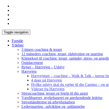
Toggle navigation
Forside
Ydelser
3 timers coaching & terapi
12 måneders coaching, terapi, rådgivning og sparring
Klippekort til coaching, terapi, samtaler, stress- og angst
Outplacement
Rejser – Hærvejen – Udstyr
Hærvejen
Hærvejsture – coaching – Walk & Talk – turene bes
4 dage på Hærvejen
Hvilke udstyr skal du vælge til din Camino – og an
Videoer fra Hærvejen
Stresscoaching, terapi og hjælp til din angst
Værdibaseret, styrkebaseret og anerkendende ledelse
Stresshåndtering på arbejdspladsen
Ledersparring, -udvikling og -uddannelse