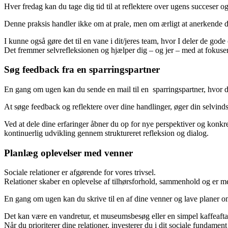
Hver fredag kan du tage dig tid til at reflektere over ugens succeser og 
Denne praksis handler ikke om at prale, men om ærligt at anerkende di
I kunne også gøre det til en vane i dit/jeres team, hvor I deler de gode 
Det fremmer selvrefleksionen og hjælper dig – og jer – med at fokusere
Søg feedback fra en sparringspartner
En gang om ugen kan du sende en mail til en sparringspartner, hvor d
At søge feedback og reflektere over dine handlinger, øger din selvinds
Ved at dele dine erfaringer åbner du op for nye perspektiver og konkre
kontinuerlig udvikling gennem struktureret refleksion og dialog.
Planlæg oplevelser med venner
Sociale relationer er afgørende for vores trivsel.
Relationer skaber en oplevelse af tilhørsforhold, sammenhold og er me
En gang om ugen kan du skrive til en af dine venner og lave planer 
Det kan være en vandretur, et museumsbesøg eller en simpel kaffeaftale
Når du prioriterer dine relationer, investerer du i dit sociale fundame