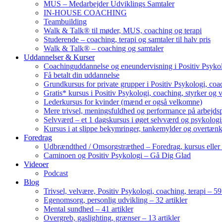
MUS – Medarbejder Udviklings Samtaler
IN-HOUSE COACHING
Teambuilding
Walk & Talk® til møder, MUS, coaching og terapi
Studerende – coaching, terapi og samtaler til halv pris
Walk & Talk® – coaching og samtaler
Uddannelser & Kurser
Coachinguddannelse og eneundervisning i Positiv Psykol
Få betalt din uddannelse
Grundkursus for private grupper i Positiv Psykologi, coac
Gratis* kursus i Positiv Psykologi, coaching, styrker og 
Lederkursus for kvinder (mænd er også velkomne)
Mere trivsel, meningsfuldhed og performance på arbejds
Selvværd – et 1 dagskursus i øget selvværd og psykolog
Kursus i at slippe bekymringer, tankemylder og overtæn
Foredrag
Udbrændthed / Omsorgstræthed – Foredrag, kursus eller
Caminoen og Positiv Psykologi – Gå Dig Glad
Videoer
Podcast
Blog
Trivsel, velvære, Positiv Psykologi, coaching, terapi – 59 
Egenomsorg, personlig udvikling – 32 artikler
Mental sundhed – 41 artikler
Overgreb, gaslighting, grænser – 13 artikler