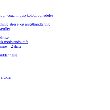
ogi, coachingpsykologi og ledelse
hing, stress- og angsthåndtering
værdier
pladsen
isk modstandskraft
kning – 2 dage
 uddannelse
artikler