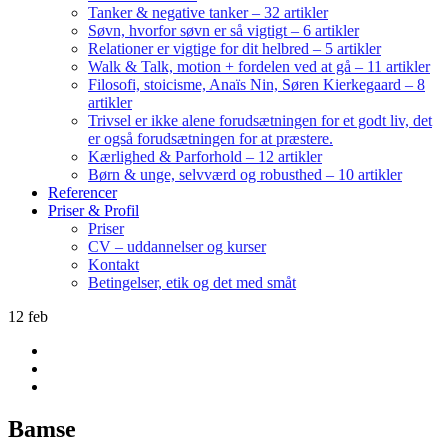
Tanker & negative tanker – 32 artikler
Søvn, hvorfor søvn er så vigtigt – 6 artikler
Relationer er vigtige for dit helbred – 5 artikler
Walk & Talk, motion + fordelen ved at gå – 11 artikler
Filosofi, stoicisme, Anaïs Nin, Søren Kierkegaard – 8
artikler
Trivsel er ikke alene forudsætningen for et godt liv, det
er også forudsætningen for at præstere.
Kærlighed & Parforhold – 12 artikler
Børn & unge, selvværd og robusthed – 10 artikler
Referencer
Priser & Profil
Priser
CV – uddannelser og kurser
Kontakt
Betingelser, etik og det med småt
12
feb
Bamse