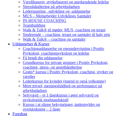
Værdibaseret, styrkebaseret og anerkendende ledelse
Stresshåndtering på arbejdspladsen
Ledersparring, -udvikling og -uddannelse
MUS – Medarbejder Udviklings Samtaler
IN-HOUSE COACHING
Teambuilding
Walk & Talk® til møder, MUS, coaching og terapi
Studerende – coaching, terapi og samtaler til halv pris
Walk & Talk® – coaching og samtaler
Uddannelser & Kurser
Coachinguddannelse og eneundervisning i Positiv
Psykologi, coachingpsykologi og ledelse
Få betalt din uddannelse
Grundkursus for private grupper i Positiv Psykologi,
coaching, stress- og angsthåndtering
Gratis* kursus i Positiv Psykologi, coaching, styrker og
værdier
Lederkursus for kvinder (mænd er også velkomne)
Mere trivsel, meningsfuldhed og performance på
arbejdspladsen
Selvværd – et 1 dagskursus i øget selvværd og
psykologisk modstandskraft
Kursus i at slippe bekymringer, tankemylder og
overtænkning – 2 dage
Foredrag