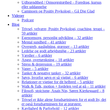
Udbrændthed / Omsorgstræthed – Foredrag, kursus
eller uddannelse
Caminoen og Positiv Psykologi – Gå Dig Glad
Videoer
Podcast
Blog
Trivsel, velvære, Positiv Psykologi, coaching, terapi –
59 artikler
Egenomsorg, personlig udvikling – 32 artikler
Mental sundhed – 41 artikler
Overgreb, gaslighting, grænser – 13 artikler
Ledelse og godt arbejdsmiljø – 23 artikler
Værdier – 6 artikler
Angst, overtænkning – 18 artikler
Stress & depression – 19 artikler
Vaner – 5 artikler
Tanker & negative tanker – 32 artikler
Søvn, hvorfor søvn er så vigtigt – 6 artikler
Relationer er vigtige for dit helbred – 5 artikler
Walk & Talk, motion + fordelen ved at gå – 11 artikler
Filosofi, stoicisme, Anaïs Nin, Søren Kierkegaard – 8
artikler
Trivsel er ikke alene forudsætningen for et godt liv, det
er også forudsætningen for at præstere.
Kærlighed & Parforhold – 12 artikler