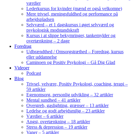
værdier
Lederkursus for kvinder (mænd er også velkomne)
Mere trivsel, meningsfuldhed og performance på
arbejdspladsen
Selvværd – et 1 dagskursus i øget selvværd og
psykologisk modstandskraft
Kursus i at slippe bekymringer, tankemylder og
overtænkning – 2 dage
Foredrag
Udbrændthed / Omsorgstræthed – Foredrag, kursus
eller uddannelse
Caminoen og Positiv Psykologi – Gå Dig Glad
Videoer
Podcast
Blog
Trivsel, velvære, Positiv Psykologi, coaching, terapi –
59 artikler
Egenomsorg, personlig udvikling – 32 artikler
Mental sundhed – 41 artikler
Overgreb, gaslighting, grænser – 13 artikler
Ledelse og godt arbejdsmiljø – 23 artikler
Værdier – 6 artikler
Angst, overtænkning – 18 artikler
Stress & depression – 19 artikler
Vaner – 5 artikler