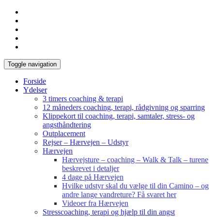
Toggle navigation
Forside
Ydelser
3 timers coaching & terapi
12 måneders coaching, terapi, rådgivning og sparring
Klippekort til coaching, terapi, samtaler, stress- og
angsthåndtering
Outplacement
Rejser – Hærvejen – Udstyr
Hærvejen
Hærvejsture – coaching – Walk & Talk – turene
beskrevet i detaljer
4 dage på Hærvejen
Hvilke udstyr skal du vælge til din Camino – og
andre lange vandreture? Få svaret her
Videoer fra Hærvejen
Stresscoaching, terapi og hjælp til din angst