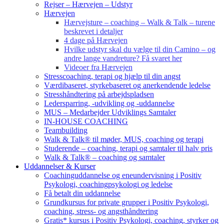
Rejser – Hærvejen – Udstyr
Hærvejen
Hærvejsture – coaching – Walk & Talk – turene
beskrevet i detaljer
4 dage på Hærvejen
Hvilke udstyr skal du vælge til din Camino – og
andre lange vandreture? Få svaret her
Videoer fra Hærvejen
Stresscoaching, terapi og hjælp til din angst
Værdibaseret, styrkebaseret og anerkendende ledelse
Stresshåndtering på arbejdspladsen
Ledersparring, -udvikling og -uddannelse
MUS – Medarbejder Udviklings Samtaler
IN-HOUSE COACHING
Teambuilding
Walk & Talk® til møder, MUS, coaching og terapi
Studerende – coaching, terapi og samtaler til halv pris
Walk & Talk® – coaching og samtaler
Uddannelser & Kurser
Coachinguddannelse og eneundervisning i Positiv
Psykologi, coachingpsykologi og ledelse
Få betalt din uddannelse
Grundkursus for private grupper i Positiv Psykologi,
coaching, stress- og angsthåndtering
Gratis* kursus i Positiv Psykologi, coaching, styrker og