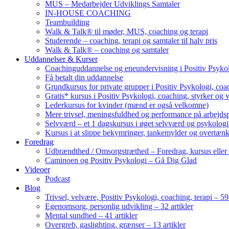
MUS – Medarbejder Udviklings Samtaler
IN-HOUSE COACHING
Teambuilding
Walk & Talk® til møder, MUS, coaching og terapi
Studerende – coaching, terapi og samtaler til halv pris
Walk & Talk® – coaching og samtaler
Uddannelser & Kurser
Coachinguddannelse og eneundervisning i Positiv Psykol
Få betalt din uddannelse
Grundkursus for private grupper i Positiv Psykologi, coac
Gratis* kursus i Positiv Psykologi, coaching, styrker og 
Lederkursus for kvinder (mænd er også velkomne)
Mere trivsel, meningsfuldhed og performance på arbejds
Selvværd – et 1 dagskursus i øget selvværd og psykolog
Kursus i at slippe bekymringer, tankemylder og overtæn
Foredrag
Udbrændthed / Omsorgstræthed – Foredrag, kursus eller
Caminoen og Positiv Psykologi – Gå Dig Glad
Videoer
Podcast
Blog
Trivsel, velvære, Positiv Psykologi, coaching, terapi – 59 
Egenomsorg, personlig udvikling – 32 artikler
Mental sundhed – 41 artikler
Overgreb, gaslighting, grænser – 13 artikler