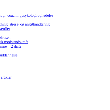
ogi, coachingpsykologi og ledelse
hing, stress- og angsthåndtering
værdier
pladsen
isk modstandskraft
kning – 2 dage
 uddannelse
artikler