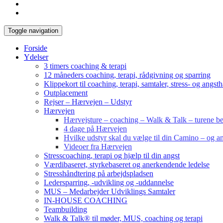
Toggle navigation
Forside
Ydelser
3 timers coaching & terapi
12 måneders coaching, terapi, rådgivning og sparring
Klippekort til coaching, terapi, samtaler, stress- og angst
Outplacement
Rejser – Hærvejen – Udstyr
Hærvejen
Hærvejsture – coaching – Walk & Talk – turene bes
4 dage på Hærvejen
Hvilke udstyr skal du vælge til din Camino – og an
Videoer fra Hærvejen
Stresscoaching, terapi og hjælp til din angst
Værdibaseret, styrkebaseret og anerkendende ledelse
Stresshåndtering på arbejdspladsen
Ledersparring, -udvikling og -uddannelse
MUS – Medarbejder Udviklings Samtaler
IN-HOUSE COACHING
Teambuilding
Walk & Talk® til møder, MUS, coaching og terapi