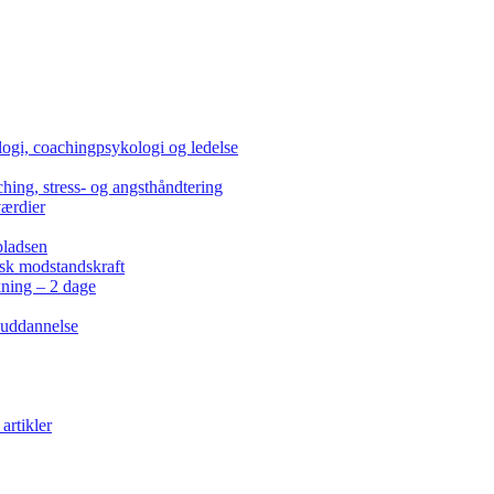
ogi, coachingpsykologi og ledelse
hing, stress- og angsthåndtering
værdier
pladsen
isk modstandskraft
kning – 2 dage
 uddannelse
artikler