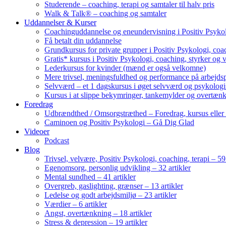
Studerende – coaching, terapi og samtaler til halv pris
Walk & Talk® – coaching og samtaler
Uddannelser & Kurser
Coachinguddannelse og eneundervisning i Positiv Psykol
Få betalt din uddannelse
Grundkursus for private grupper i Positiv Psykologi, coac
Gratis* kursus i Positiv Psykologi, coaching, styrker og 
Lederkursus for kvinder (mænd er også velkomne)
Mere trivsel, meningsfuldhed og performance på arbejds
Selvværd – et 1 dagskursus i øget selvværd og psykolog
Kursus i at slippe bekymringer, tankemylder og overtæn
Foredrag
Udbrændthed / Omsorgstræthed – Foredrag, kursus eller
Caminoen og Positiv Psykologi – Gå Dig Glad
Videoer
Podcast
Blog
Trivsel, velvære, Positiv Psykologi, coaching, terapi – 59 
Egenomsorg, personlig udvikling – 32 artikler
Mental sundhed – 41 artikler
Overgreb, gaslighting, grænser – 13 artikler
Ledelse og godt arbejdsmiljø – 23 artikler
Værdier – 6 artikler
Angst, overtænkning – 18 artikler
Stress & depression – 19 artikler