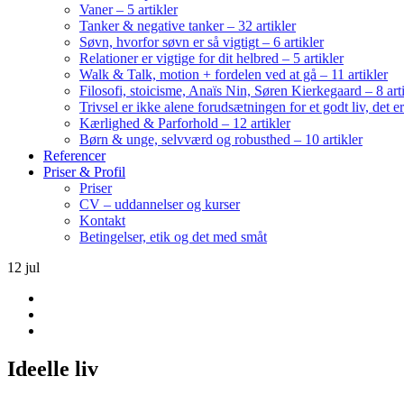
Vaner – 5 artikler
Tanker & negative tanker – 32 artikler
Søvn, hvorfor søvn er så vigtigt – 6 artikler
Relationer er vigtige for dit helbred – 5 artikler
Walk & Talk, motion + fordelen ved at gå – 11 artikler
Filosofi, stoicisme, Anaïs Nin, Søren Kierkegaard – 8 art
Trivsel er ikke alene forudsætningen for et godt liv, det 
Kærlighed & Parforhold – 12 artikler
Børn & unge, selvværd og robusthed – 10 artikler
Referencer
Priser & Profil
Priser
CV – uddannelser og kurser
Kontakt
Betingelser, etik og det med småt
12
jul
Ideelle liv