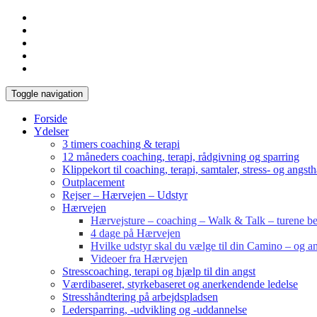
Toggle navigation
Forside
Ydelser
3 timers coaching & terapi
12 måneders coaching, terapi, rådgivning og sparring
Klippekort til coaching, terapi, samtaler, stress- og angst
Outplacement
Rejser – Hærvejen – Udstyr
Hærvejen
Hærvejsture – coaching – Walk & Talk – turene bes
4 dage på Hærvejen
Hvilke udstyr skal du vælge til din Camino – og an
Videoer fra Hærvejen
Stresscoaching, terapi og hjælp til din angst
Værdibaseret, styrkebaseret og anerkendende ledelse
Stresshåndtering på arbejdspladsen
Ledersparring, -udvikling og -uddannelse