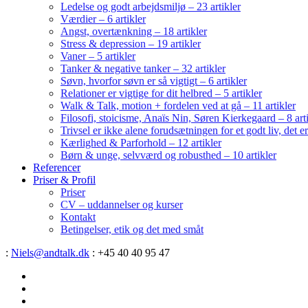
Ledelse og godt arbejdsmiljø – 23 artikler
Værdier – 6 artikler
Angst, overtænkning – 18 artikler
Stress & depression – 19 artikler
Vaner – 5 artikler
Tanker & negative tanker – 32 artikler
Søvn, hvorfor søvn er så vigtigt – 6 artikler
Relationer er vigtige for dit helbred – 5 artikler
Walk & Talk, motion + fordelen ved at gå – 11 artikler
Filosofi, stoicisme, Anaïs Nin, Søren Kierkegaard – 8 art
Trivsel er ikke alene forudsætningen for et godt liv, det 
Kærlighed & Parforhold – 12 artikler
Børn & unge, selvværd og robusthed – 10 artikler
Referencer
Priser & Profil
Priser
CV – uddannelser og kurser
Kontakt
Betingelser, etik og det med småt
:
Niels@andtalk.dk
: +45 40 40 95 47