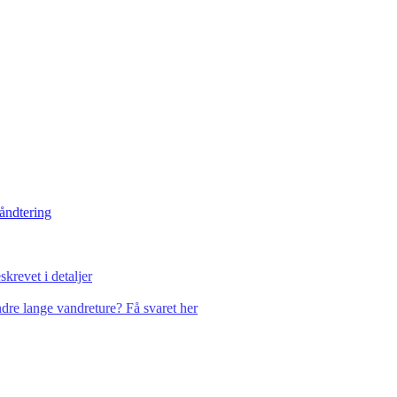
håndtering
krevet i detaljer
dre lange vandreture? Få svaret her