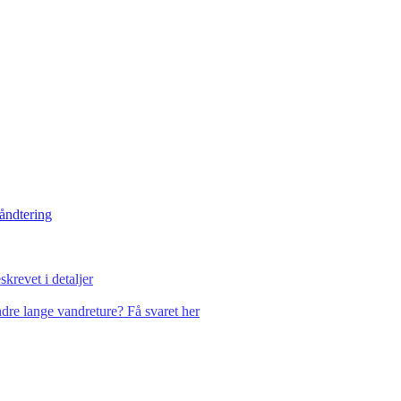
håndtering
krevet i detaljer
dre lange vandreture? Få svaret her