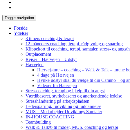
Toggle navigation
Forside
Ydelser
3 timers coaching & terapi
12 måneders coaching, terapi, rådgivning og sparring
Klippekort til coaching, terapi, samtaler, stress- og angst
Outplacement
Rejser – Hærvejen – Udstyr
Hærvejen
Hærvejsture – coaching – Walk & Talk – turene bes
4 dage på Hærvejen
Hvilke udstyr skal du vælge til din Camino – og an
Videoer fra Hærvejen
Stresscoaching, terapi og hjælp til din angst
Værdibaseret, styrkebaseret og anerkendende ledelse
Stresshåndtering på arbejdspladsen
Ledersparring, -udvikling og -uddannelse
MUS – Medarbejder Udviklings Samtaler
IN-HOUSE COACHING
Teambuilding
Walk & Talk® til møder, MUS, coaching og terapi