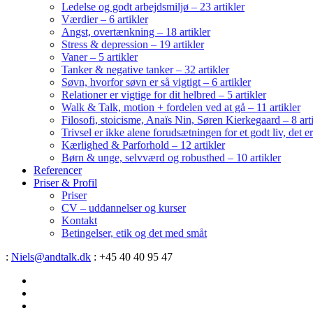
Ledelse og godt arbejdsmiljø – 23 artikler
Værdier – 6 artikler
Angst, overtænkning – 18 artikler
Stress & depression – 19 artikler
Vaner – 5 artikler
Tanker & negative tanker – 32 artikler
Søvn, hvorfor søvn er så vigtigt – 6 artikler
Relationer er vigtige for dit helbred – 5 artikler
Walk & Talk, motion + fordelen ved at gå – 11 artikler
Filosofi, stoicisme, Anaïs Nin, Søren Kierkegaard – 8 art
Trivsel er ikke alene forudsætningen for et godt liv, det 
Kærlighed & Parforhold – 12 artikler
Børn & unge, selvværd og robusthed – 10 artikler
Referencer
Priser & Profil
Priser
CV – uddannelser og kurser
Kontakt
Betingelser, etik og det med småt
:
Niels@andtalk.dk
: +45 40 40 95 47