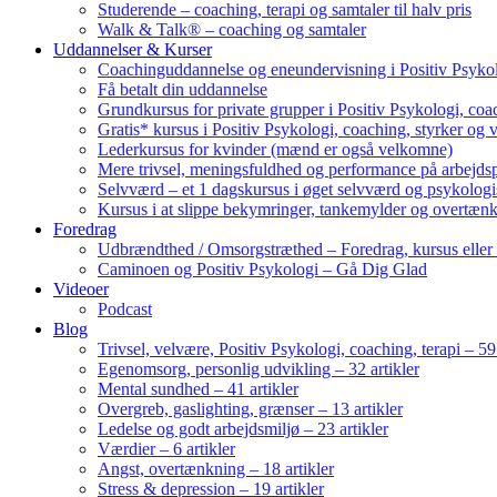
Studerende – coaching, terapi og samtaler til halv pris
Walk & Talk® – coaching og samtaler
Uddannelser & Kurser
Coachinguddannelse og eneundervisning i Positiv Psykol
Få betalt din uddannelse
Grundkursus for private grupper i Positiv Psykologi, coac
Gratis* kursus i Positiv Psykologi, coaching, styrker og 
Lederkursus for kvinder (mænd er også velkomne)
Mere trivsel, meningsfuldhed og performance på arbejds
Selvværd – et 1 dagskursus i øget selvværd og psykolog
Kursus i at slippe bekymringer, tankemylder og overtæn
Foredrag
Udbrændthed / Omsorgstræthed – Foredrag, kursus eller
Caminoen og Positiv Psykologi – Gå Dig Glad
Videoer
Podcast
Blog
Trivsel, velvære, Positiv Psykologi, coaching, terapi – 59 
Egenomsorg, personlig udvikling – 32 artikler
Mental sundhed – 41 artikler
Overgreb, gaslighting, grænser – 13 artikler
Ledelse og godt arbejdsmiljø – 23 artikler
Værdier – 6 artikler
Angst, overtænkning – 18 artikler
Stress & depression – 19 artikler