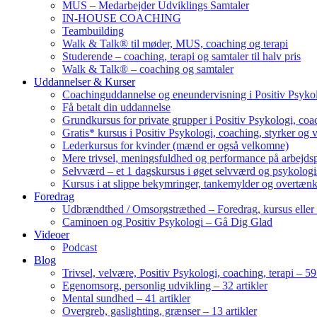
MUS – Medarbejder Udviklings Samtaler
IN-HOUSE COACHING
Teambuilding
Walk & Talk® til møder, MUS, coaching og terapi
Studerende – coaching, terapi og samtaler til halv pris
Walk & Talk® – coaching og samtaler
Uddannelser & Kurser
Coachinguddannelse og eneundervisning i Positiv Psykol
Få betalt din uddannelse
Grundkursus for private grupper i Positiv Psykologi, coac
Gratis* kursus i Positiv Psykologi, coaching, styrker og 
Lederkursus for kvinder (mænd er også velkomne)
Mere trivsel, meningsfuldhed og performance på arbejds
Selvværd – et 1 dagskursus i øget selvværd og psykolog
Kursus i at slippe bekymringer, tankemylder og overtæn
Foredrag
Udbrændthed / Omsorgstræthed – Foredrag, kursus eller
Caminoen og Positiv Psykologi – Gå Dig Glad
Videoer
Podcast
Blog
Trivsel, velvære, Positiv Psykologi, coaching, terapi – 59 
Egenomsorg, personlig udvikling – 32 artikler
Mental sundhed – 41 artikler
Overgreb, gaslighting, grænser – 13 artikler