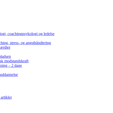
ogi, coachingpsykologi og ledelse
hing, stress- og angsthåndtering
værdier
pladsen
isk modstandskraft
kning – 2 dage
 uddannelse
artikler