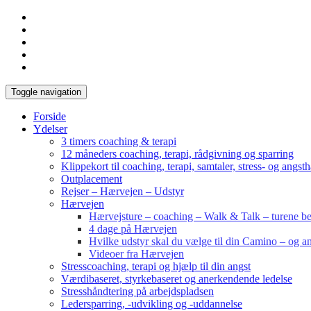
Toggle navigation
Forside
Ydelser
3 timers coaching & terapi
12 måneders coaching, terapi, rådgivning og sparring
Klippekort til coaching, terapi, samtaler, stress- og angst
Outplacement
Rejser – Hærvejen – Udstyr
Hærvejen
Hærvejsture – coaching – Walk & Talk – turene bes
4 dage på Hærvejen
Hvilke udstyr skal du vælge til din Camino – og an
Videoer fra Hærvejen
Stresscoaching, terapi og hjælp til din angst
Værdibaseret, styrkebaseret og anerkendende ledelse
Stresshåndtering på arbejdspladsen
Ledersparring, -udvikling og -uddannelse