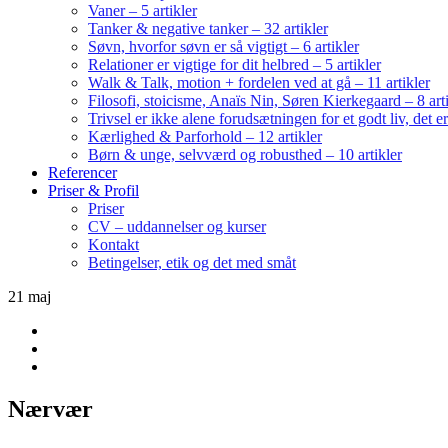
Vaner – 5 artikler
Tanker & negative tanker – 32 artikler
Søvn, hvorfor søvn er så vigtigt – 6 artikler
Relationer er vigtige for dit helbred – 5 artikler
Walk & Talk, motion + fordelen ved at gå – 11 artikler
Filosofi, stoicisme, Anaïs Nin, Søren Kierkegaard – 8 art
Trivsel er ikke alene forudsætningen for et godt liv, det 
Kærlighed & Parforhold – 12 artikler
Børn & unge, selvværd og robusthed – 10 artikler
Referencer
Priser & Profil
Priser
CV – uddannelser og kurser
Kontakt
Betingelser, etik og det med småt
21
maj
Nærvær