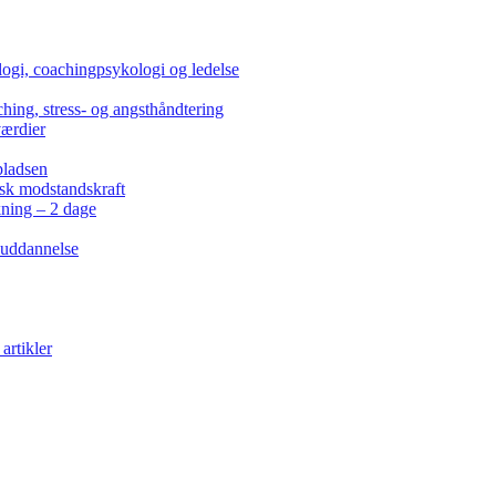
ogi, coachingpsykologi og ledelse
hing, stress- og angsthåndtering
værdier
pladsen
isk modstandskraft
kning – 2 dage
 uddannelse
artikler