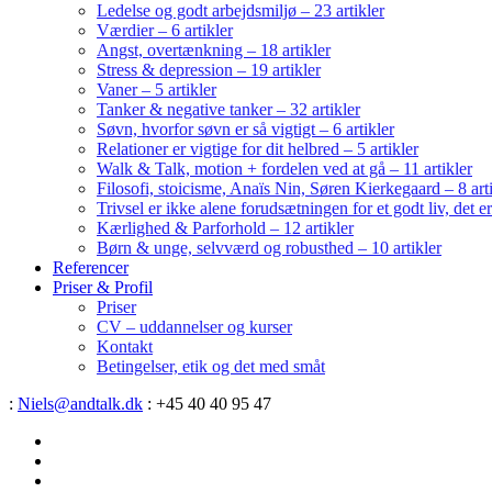
Ledelse og godt arbejdsmiljø – 23 artikler
Værdier – 6 artikler
Angst, overtænkning – 18 artikler
Stress & depression – 19 artikler
Vaner – 5 artikler
Tanker & negative tanker – 32 artikler
Søvn, hvorfor søvn er så vigtigt – 6 artikler
Relationer er vigtige for dit helbred – 5 artikler
Walk & Talk, motion + fordelen ved at gå – 11 artikler
Filosofi, stoicisme, Anaïs Nin, Søren Kierkegaard – 8 art
Trivsel er ikke alene forudsætningen for et godt liv, det 
Kærlighed & Parforhold – 12 artikler
Børn & unge, selvværd og robusthed – 10 artikler
Referencer
Priser & Profil
Priser
CV – uddannelser og kurser
Kontakt
Betingelser, etik og det med småt
:
Niels@andtalk.dk
: +45 40 40 95 47