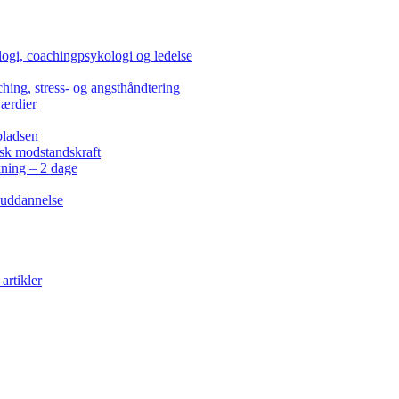
ogi, coachingpsykologi og ledelse
hing, stress- og angsthåndtering
værdier
pladsen
isk modstandskraft
kning – 2 dage
 uddannelse
artikler