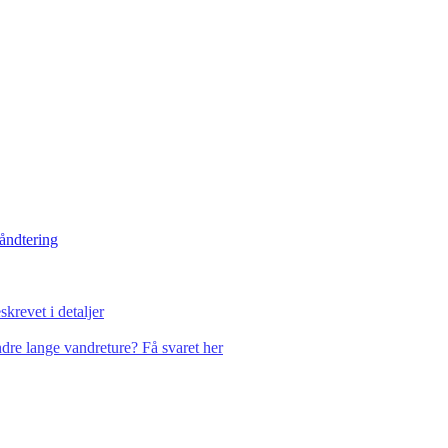
håndtering
krevet i detaljer
dre lange vandreture? Få svaret her