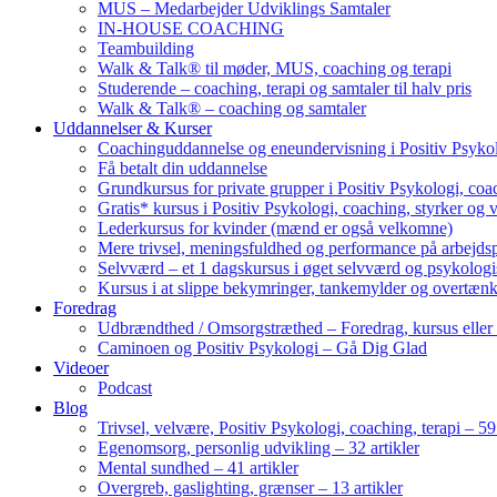
MUS – Medarbejder Udviklings Samtaler
IN-HOUSE COACHING
Teambuilding
Walk & Talk® til møder, MUS, coaching og terapi
Studerende – coaching, terapi og samtaler til halv pris
Walk & Talk® – coaching og samtaler
Uddannelser & Kurser
Coachinguddannelse og eneundervisning i Positiv Psykol
Få betalt din uddannelse
Grundkursus for private grupper i Positiv Psykologi, coac
Gratis* kursus i Positiv Psykologi, coaching, styrker og 
Lederkursus for kvinder (mænd er også velkomne)
Mere trivsel, meningsfuldhed og performance på arbejds
Selvværd – et 1 dagskursus i øget selvværd og psykolog
Kursus i at slippe bekymringer, tankemylder og overtæn
Foredrag
Udbrændthed / Omsorgstræthed – Foredrag, kursus eller
Caminoen og Positiv Psykologi – Gå Dig Glad
Videoer
Podcast
Blog
Trivsel, velvære, Positiv Psykologi, coaching, terapi – 59 
Egenomsorg, personlig udvikling – 32 artikler
Mental sundhed – 41 artikler
Overgreb, gaslighting, grænser – 13 artikler