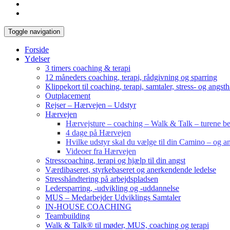
Toggle navigation
Forside
Ydelser
3 timers coaching & terapi
12 måneders coaching, terapi, rådgivning og sparring
Klippekort til coaching, terapi, samtaler, stress- og angst
Outplacement
Rejser – Hærvejen – Udstyr
Hærvejen
Hærvejsture – coaching – Walk & Talk – turene bes
4 dage på Hærvejen
Hvilke udstyr skal du vælge til din Camino – og an
Videoer fra Hærvejen
Stresscoaching, terapi og hjælp til din angst
Værdibaseret, styrkebaseret og anerkendende ledelse
Stresshåndtering på arbejdspladsen
Ledersparring, -udvikling og -uddannelse
MUS – Medarbejder Udviklings Samtaler
IN-HOUSE COACHING
Teambuilding
Walk & Talk® til møder, MUS, coaching og terapi