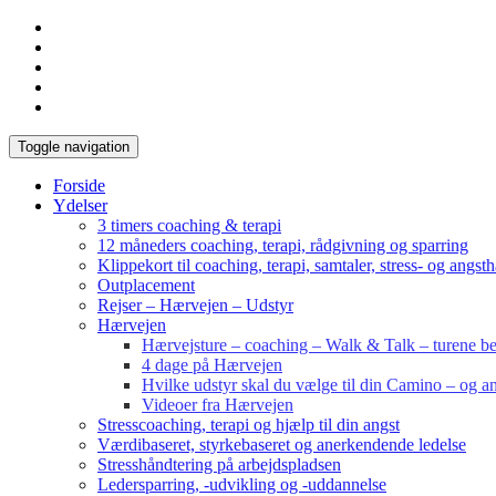
Toggle navigation
Forside
Ydelser
3 timers coaching & terapi
12 måneders coaching, terapi, rådgivning og sparring
Klippekort til coaching, terapi, samtaler, stress- og angst
Outplacement
Rejser – Hærvejen – Udstyr
Hærvejen
Hærvejsture – coaching – Walk & Talk – turene bes
4 dage på Hærvejen
Hvilke udstyr skal du vælge til din Camino – og an
Videoer fra Hærvejen
Stresscoaching, terapi og hjælp til din angst
Værdibaseret, styrkebaseret og anerkendende ledelse
Stresshåndtering på arbejdspladsen
Ledersparring, -udvikling og -uddannelse