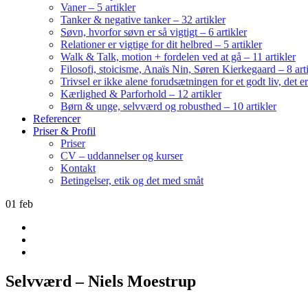
Vaner – 5 artikler
Tanker & negative tanker – 32 artikler
Søvn, hvorfor søvn er så vigtigt – 6 artikler
Relationer er vigtige for dit helbred – 5 artikler
Walk & Talk, motion + fordelen ved at gå – 11 artikler
Filosofi, stoicisme, Anaïs Nin, Søren Kierkegaard – 8 art
Trivsel er ikke alene forudsætningen for et godt liv, det 
Kærlighed & Parforhold – 12 artikler
Børn & unge, selvværd og robusthed – 10 artikler
Referencer
Priser & Profil
Priser
CV – uddannelser og kurser
Kontakt
Betingelser, etik og det med småt
01
feb
Selvværd – Niels Moestrup