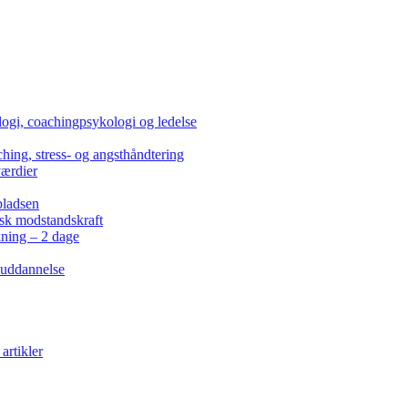
ogi, coachingpsykologi og ledelse
hing, stress- og angsthåndtering
værdier
pladsen
isk modstandskraft
kning – 2 dage
 uddannelse
artikler