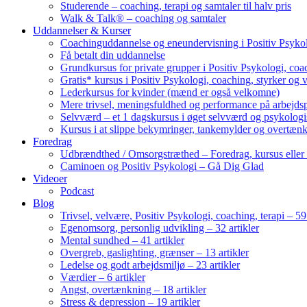
Studerende – coaching, terapi og samtaler til halv pris
Walk & Talk® – coaching og samtaler
Uddannelser & Kurser
Coachinguddannelse og eneundervisning i Positiv Psykol
Få betalt din uddannelse
Grundkursus for private grupper i Positiv Psykologi, coac
Gratis* kursus i Positiv Psykologi, coaching, styrker og 
Lederkursus for kvinder (mænd er også velkomne)
Mere trivsel, meningsfuldhed og performance på arbejds
Selvværd – et 1 dagskursus i øget selvværd og psykolog
Kursus i at slippe bekymringer, tankemylder og overtæn
Foredrag
Udbrændthed / Omsorgstræthed – Foredrag, kursus eller
Caminoen og Positiv Psykologi – Gå Dig Glad
Videoer
Podcast
Blog
Trivsel, velvære, Positiv Psykologi, coaching, terapi – 59 
Egenomsorg, personlig udvikling – 32 artikler
Mental sundhed – 41 artikler
Overgreb, gaslighting, grænser – 13 artikler
Ledelse og godt arbejdsmiljø – 23 artikler
Værdier – 6 artikler
Angst, overtænkning – 18 artikler
Stress & depression – 19 artikler