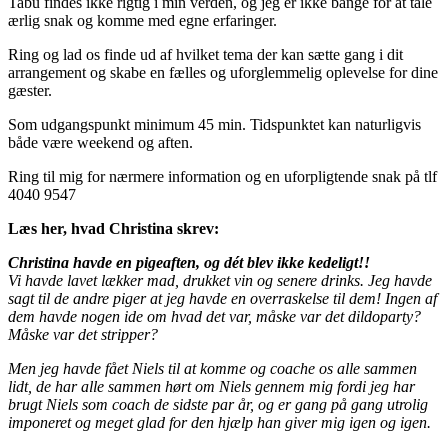
Tabu findes ikke rigtig i min verden, og jeg er ikke bange for at tale
ærlig snak og komme med egne erfaringer.
Ring og lad os finde ud af hvilket tema der kan sætte gang i dit
arrangement og skabe en fælles og uforglemmelig oplevelse for dine
gæster.
Som udgangspunkt minimum 45 min. Tidspunktet kan naturligvis
både være weekend og aften.
Ring til mig for nærmere information og en uforpligtende snak på tlf
4040 9547
Læs her, hvad Christina skrev:
Christina havde en pigeaften, og dét blev ikke kedeligt!!
Vi havde lavet lækker mad, drukket vin og senere drinks. Jeg havde
sagt til de andre piger at jeg havde en overraskelse til dem! Ingen af
dem havde nogen ide om hvad det var, måske var det dildoparty?
Måske var det stripper?
Men jeg havde fået Niels til at komme og coache os alle sammen
lidt, de har alle sammen hørt om Niels gennem mig fordi jeg har
brugt Niels som coach de sidste par år, og er gang på gang utrolig
imponeret og meget glad for den hjælp han giver mig igen og igen.