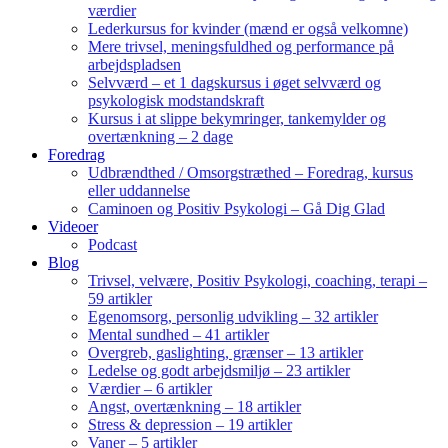
værdier
Lederkursus for kvinder (mænd er også velkomne)
Mere trivsel, meningsfuldhed og performance på
arbejdspladsen
Selvværd – et 1 dagskursus i øget selvværd og
psykologisk modstandskraft
Kursus i at slippe bekymringer, tankemylder og
overtænkning – 2 dage
Foredrag
Udbrændthed / Omsorgstræthed – Foredrag, kursus
eller uddannelse
Caminoen og Positiv Psykologi – Gå Dig Glad
Videoer
Podcast
Blog
Trivsel, velvære, Positiv Psykologi, coaching, terapi –
59 artikler
Egenomsorg, personlig udvikling – 32 artikler
Mental sundhed – 41 artikler
Overgreb, gaslighting, grænser – 13 artikler
Ledelse og godt arbejdsmiljø – 23 artikler
Værdier – 6 artikler
Angst, overtænkning – 18 artikler
Stress & depression – 19 artikler
Vaner – 5 artikler