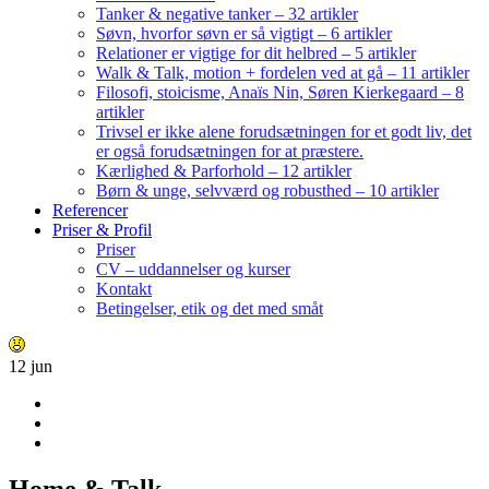
Tanker & negative tanker – 32 artikler
Søvn, hvorfor søvn er så vigtigt – 6 artikler
Relationer er vigtige for dit helbred – 5 artikler
Walk & Talk, motion + fordelen ved at gå – 11 artikler
Filosofi, stoicisme, Anaïs Nin, Søren Kierkegaard – 8
artikler
Trivsel er ikke alene forudsætningen for et godt liv, det
er også forudsætningen for at præstere.
Kærlighed & Parforhold – 12 artikler
Børn & unge, selvværd og robusthed – 10 artikler
Referencer
Priser & Profil
Priser
CV – uddannelser og kurser
Kontakt
Betingelser, etik og det med småt
12
jun
Home & Talk