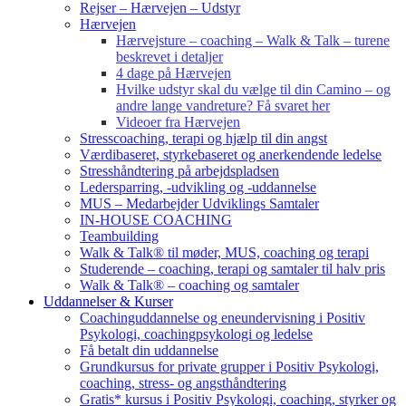
Rejser – Hærvejen – Udstyr
Hærvejen
Hærvejsture – coaching – Walk & Talk – turene
beskrevet i detaljer
4 dage på Hærvejen
Hvilke udstyr skal du vælge til din Camino – og
andre lange vandreture? Få svaret her
Videoer fra Hærvejen
Stresscoaching, terapi og hjælp til din angst
Værdibaseret, styrkebaseret og anerkendende ledelse
Stresshåndtering på arbejdspladsen
Ledersparring, -udvikling og -uddannelse
MUS – Medarbejder Udviklings Samtaler
IN-HOUSE COACHING
Teambuilding
Walk & Talk® til møder, MUS, coaching og terapi
Studerende – coaching, terapi og samtaler til halv pris
Walk & Talk® – coaching og samtaler
Uddannelser & Kurser
Coachinguddannelse og eneundervisning i Positiv
Psykologi, coachingpsykologi og ledelse
Få betalt din uddannelse
Grundkursus for private grupper i Positiv Psykologi,
coaching, stress- og angsthåndtering
Gratis* kursus i Positiv Psykologi, coaching, styrker og