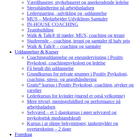
Værdibaseret, styrkebaseret og anerkendende ledelse
Stresshåndtering på arbejdspladsen
Ledersparring, -udvikling og -uddannelse
MUS – Medarbejder Udviklings Samtaler
IN-HOUSE COACHING
Teambuilding
Walk & Talk® til møder, MUS, coaching og terapi
Studerende – coaching, terapi og samtaler til halv pris
Walk & Talk® – coaching og samtaler
Uddannelser & Kurser
Coachinguddannelse og eneundervisning i Positiv
Psykologi, coachingpsykologi og ledelse
Få betalt din uddannelse
Grundkursus for private grupper i Positiv Psykologi,
coaching, stress- og angsthåndtering
Gratis* kursus i Positiv Psykologi, coaching, styrker og
værdier
Lederkursus for kvinder (mænd er også velkomne)
Mere trivsel, meningsfuldhed og performance på
arbejdspladsen
Selvværd – et 1 dagskursus i øget selvværd og
psykologisk modstandskraft
Kursus i at slippe bekymringer, tankemylder og
overtænkning – 2 dage
Foredrag