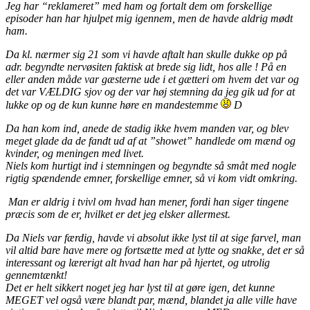
Jeg har “reklameret” med ham og fortalt dem om forskellige
episoder han har hjulpet mig igennem, men de havde aldrig mødt
ham.
Da kl. nærmer sig 21 som vi havde aftalt han skulle dukke op på
adr. begyndte nervøsiten faktisk at brede sig lidt, hos alle ! På en
eller anden måde var gæsterne ude i et gætteri om hvem det var og
det var VÆLDIG sjov og der var høj stemning da jeg gik ud for at
lukke op og de kun kunne høre en mandestemme
D
Da han kom ind, anede de stadig ikke hvem manden var, og blev
meget glade da de fandt ud af at ”showet” handlede om mænd og
kvinder, og meningen med livet.
Niels kom hurtigt ind i stemningen og begyndte så småt med nogle
rigtig spændende emner, forskellige emner, så vi kom vidt omkring.
Man er aldrig i tvivl om hvad han mener, fordi han siger tingene
præcis som de er, hvilket er det jeg elsker allermest.
Da Niels var færdig, havde vi absolut ikke lyst til at sige farvel, man
vil altid bare have mere og fortsætte med at lytte og snakke, det er så
interessant og lærerigt alt hvad han har på hjertet, og utrolig
gennemtænkt!
Det er helt sikkert noget jeg har lyst til at gøre igen, det kunne
MEGET vel også være blandt par, mænd, blandet ja alle ville have