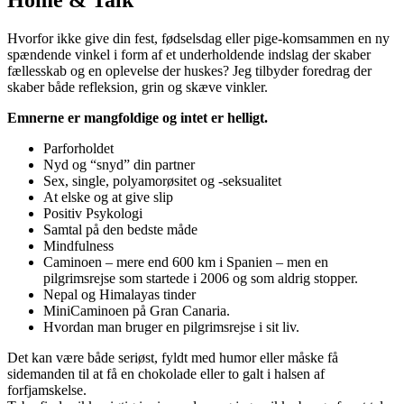
Hvorfor ikke give din fest, fødselsdag eller pige-komsammen en ny
spændende vinkel i form af et underholdende indslag der skaber
fællesskab og en oplevelse der huskes? Jeg tilbyder foredrag der
skaber både refleksion, grin og skæve vinkler.
Emnerne er mangfoldige og intet er helligt.
Parforholdet
Nyd og “snyd” din partner
Sex, single, polyamorøsitet og -seksualitet
At elske og at give slip
Positiv Psykologi
Samtal på den bedste måde
Mindfulness
Caminoen – mere end 600 km i Spanien – men en
pilgrimsrejse som startede i 2006 og som aldrig stopper.
Nepal og Himalayas tinder
MiniCaminoen på Gran Canaria.
Hvordan man bruger en pilgrimsrejse i sit liv.
Det kan være både seriøst, fyldt med humor eller måske få
sidemanden til at få en chokolade eller to galt i halsen af
forfjamskelse.