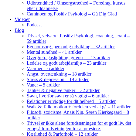
Udbrændthed / Omsorgstræthed – Foredrag, kursus
eller uddannelse
Caminoen og Positiv Psykologi – Gå Dig Glad
Videoer
Podcast
Blog
Trivsel, velvære, Positiv Psykologi, coaching, terapi –
59 artikler
Egenomsorg, personlig udvikling – 32 artikler
Mental sundhed – 41 artikler
Overgreb, gaslighting, grænser – 13 artikler
Ledelse og godt arbejdsmiljø – 23 artikler
Værdier – 6 artikler
Angst, overtænkning – 18 artikler
Stress & depression – 19 artikler
Vaner – 5 artikler
Tanker & negative tanker – 32 artikler
Søvn, hvorfor søvn er så vigtigt – 6 artikler
Relationer er vigtige for dit helbred – 5 artikler
Walk & Talk, motion + fordelen ved at gå – 11 artikler
Filosofi, stoicisme, Anaïs Nin, Søren Kierkegaard – 8
artikler
Trivsel er ikke alene forudsætningen for et godt liv, det
er også forudsætningen for at præstere.
Kærlighed & Parforhold – 12 artikler