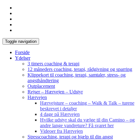
Toggle navigation
Forside
Ydelser
3 timers coaching & terapi
12 måneders coaching, terapi, rådgivning og sparring
Klippekort til coaching, terapi, samtaler, stress- og
angsthåndtering
Outplacement
Rejser – Hærvejen – Udstyr
Hærvejen
Hærvejsture – coaching – Walk & Talk – turene
beskrevet i detaljer
4 dage på Hærvejen
Hvilke udstyr skal du vælge til din Camino – og
andre lange vandreture? Få svaret her
Videoer fra Hærvejen
Stresscoaching, terapi og hjælp til din angst