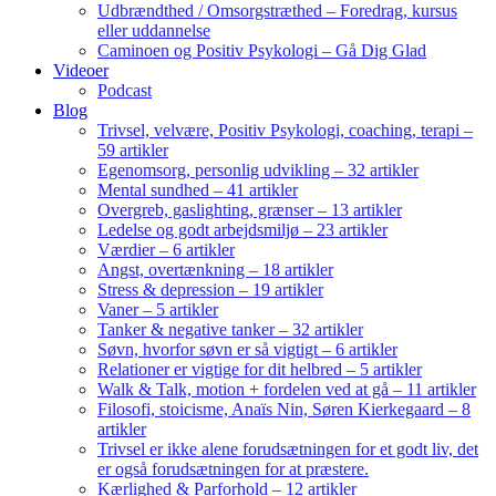
Udbrændthed / Omsorgstræthed – Foredrag, kursus
eller uddannelse
Caminoen og Positiv Psykologi – Gå Dig Glad
Videoer
Podcast
Blog
Trivsel, velvære, Positiv Psykologi, coaching, terapi –
59 artikler
Egenomsorg, personlig udvikling – 32 artikler
Mental sundhed – 41 artikler
Overgreb, gaslighting, grænser – 13 artikler
Ledelse og godt arbejdsmiljø – 23 artikler
Værdier – 6 artikler
Angst, overtænkning – 18 artikler
Stress & depression – 19 artikler
Vaner – 5 artikler
Tanker & negative tanker – 32 artikler
Søvn, hvorfor søvn er så vigtigt – 6 artikler
Relationer er vigtige for dit helbred – 5 artikler
Walk & Talk, motion + fordelen ved at gå – 11 artikler
Filosofi, stoicisme, Anaïs Nin, Søren Kierkegaard – 8
artikler
Trivsel er ikke alene forudsætningen for et godt liv, det
er også forudsætningen for at præstere.
Kærlighed & Parforhold – 12 artikler