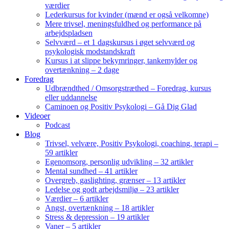
værdier
Lederkursus for kvinder (mænd er også velkomne)
Mere trivsel, meningsfuldhed og performance på
arbejdspladsen
Selvværd – et 1 dagskursus i øget selvværd og
psykologisk modstandskraft
Kursus i at slippe bekymringer, tankemylder og
overtænkning – 2 dage
Foredrag
Udbrændthed / Omsorgstræthed – Foredrag, kursus
eller uddannelse
Caminoen og Positiv Psykologi – Gå Dig Glad
Videoer
Podcast
Blog
Trivsel, velvære, Positiv Psykologi, coaching, terapi –
59 artikler
Egenomsorg, personlig udvikling – 32 artikler
Mental sundhed – 41 artikler
Overgreb, gaslighting, grænser – 13 artikler
Ledelse og godt arbejdsmiljø – 23 artikler
Værdier – 6 artikler
Angst, overtænkning – 18 artikler
Stress & depression – 19 artikler
Vaner – 5 artikler