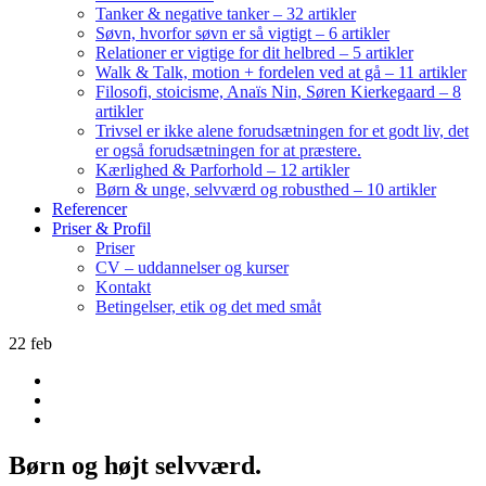
Tanker & negative tanker – 32 artikler
Søvn, hvorfor søvn er så vigtigt – 6 artikler
Relationer er vigtige for dit helbred – 5 artikler
Walk & Talk, motion + fordelen ved at gå – 11 artikler
Filosofi, stoicisme, Anaïs Nin, Søren Kierkegaard – 8
artikler
Trivsel er ikke alene forudsætningen for et godt liv, det
er også forudsætningen for at præstere.
Kærlighed & Parforhold – 12 artikler
Børn & unge, selvværd og robusthed – 10 artikler
Referencer
Priser & Profil
Priser
CV – uddannelser og kurser
Kontakt
Betingelser, etik og det med småt
22
feb
Børn og højt selvværd.