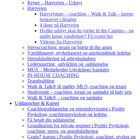
Rejser – Hærvejen – Udstyr
Hærvejen
Hærvejsture – coaching – Walk & Talk – turene
beskrevet i detaljer
4 dage på Hærvejen
Hvilke udstyr skal du vælge til din Camino – og
andre lange vandreture? Få svaret her
Videoer fra Hærvejen
Stresscoaching, terapi og hjælp til din angst
Værdibaseret, styrkebaseret og anerkendende ledelse
Stresshåndtering på arbejdspladsen
Ledersparring, -udvikling og -uddannelse
MUS – Medarbejder Udviklings Samtaler
IN-HOUSE COACHING
Teambuilding
Walk & Talk® til møder, MUS, coaching og terapi
Studerende – coaching, terapi og samtaler til halv pris
Walk & Talk® – coaching og samtaler
Uddannelser & Kurser
Coachinguddannelse og eneundervisning i Positiv
Psykologi, coachingpsykologi og ledelse
Få betalt din uddannelse
Grundkursus for private grupper i Positiv Psykologi,
coaching, stress- og angsthåndtering
Gratis* kursus i Positiv Psykologi, coaching, styrker og