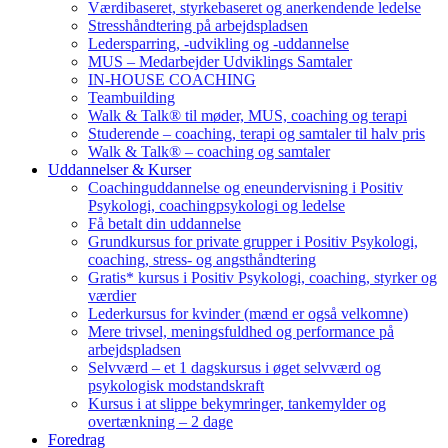
Værdibaseret, styrkebaseret og anerkendende ledelse
Stresshåndtering på arbejdspladsen
Ledersparring, -udvikling og -uddannelse
MUS – Medarbejder Udviklings Samtaler
IN-HOUSE COACHING
Teambuilding
Walk & Talk® til møder, MUS, coaching og terapi
Studerende – coaching, terapi og samtaler til halv pris
Walk & Talk® – coaching og samtaler
Uddannelser & Kurser
Coachinguddannelse og eneundervisning i Positiv
Psykologi, coachingpsykologi og ledelse
Få betalt din uddannelse
Grundkursus for private grupper i Positiv Psykologi,
coaching, stress- og angsthåndtering
Gratis* kursus i Positiv Psykologi, coaching, styrker og
værdier
Lederkursus for kvinder (mænd er også velkomne)
Mere trivsel, meningsfuldhed og performance på
arbejdspladsen
Selvværd – et 1 dagskursus i øget selvværd og
psykologisk modstandskraft
Kursus i at slippe bekymringer, tankemylder og
overtænkning – 2 dage
Foredrag