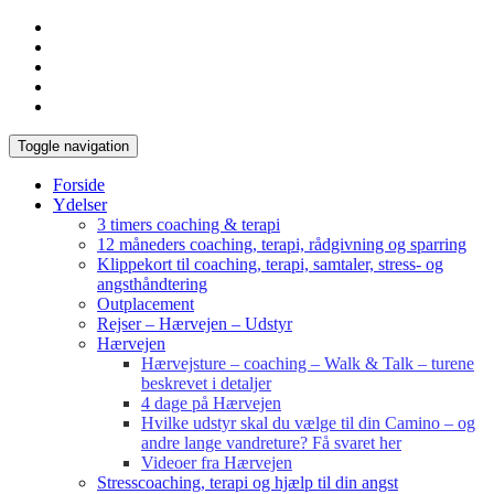
Toggle navigation
Forside
Ydelser
3 timers coaching & terapi
12 måneders coaching, terapi, rådgivning og sparring
Klippekort til coaching, terapi, samtaler, stress- og
angsthåndtering
Outplacement
Rejser – Hærvejen – Udstyr
Hærvejen
Hærvejsture – coaching – Walk & Talk – turene
beskrevet i detaljer
4 dage på Hærvejen
Hvilke udstyr skal du vælge til din Camino – og
andre lange vandreture? Få svaret her
Videoer fra Hærvejen
Stresscoaching, terapi og hjælp til din angst