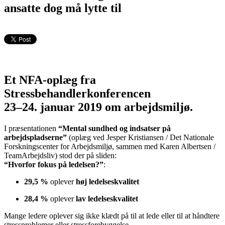
ansatte dog må lytte til
Et NFA-oplæg fra
Stressbehandlerkonferencen
23–24. januar 2019 om arbejdsmiljø.
I præsentationen
“Mental sundhed og indsatser på
arbejdspladserne”
(oplæg ved
Jesper Kristiansen
/ Det Nationale
Forskningscenter for Arbejdsmiljø, sammen med
Karen Albertsen
/
TeamArbejdsliv
) stod der på sliden:
“Hvorfor fokus på ledelsen?”
:
29,5 %
oplever
høj ledelseskvalitet
28,4 %
oplever
lav ledelseskvalitet
Mange ledere oplever sig ikke klædt på til at lede eller til at håndtere
stressproblemer eller stressforebyggelse.