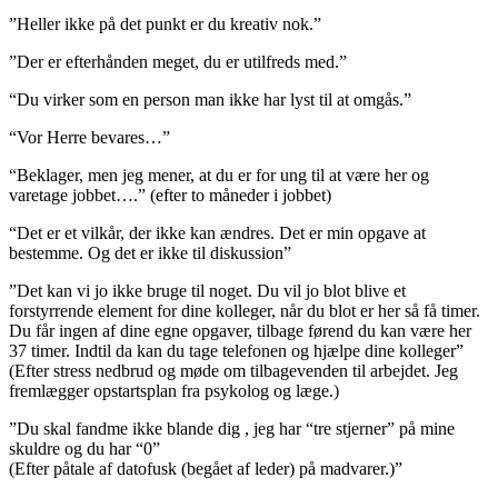
”Heller ikke på det punkt er du kreativ nok.”
”Der er efterhånden meget, du er utilfreds med.”
“Du virker som en person man ikke har lyst til at omgås.”
“Vor Herre bevares…”
“Beklager, men jeg mener, at du er for ung til at være her og
varetage jobbet….” (efter to måneder i jobbet)
“Det er et vilkår, der ikke kan ændres. Det er min opgave at
bestemme. Og det er ikke til diskussion”
”Det kan vi jo ikke bruge til noget. Du vil jo blot blive et
forstyrrende element for dine kolleger, når du blot er her så få timer.
Du får ingen af dine egne opgaver, tilbage førend du kan være her
37 timer. Indtil da kan du tage telefonen og hjælpe dine kolleger”
(Efter stress nedbrud og møde om tilbagevenden til arbejdet. Jeg
fremlægger opstartsplan fra psykolog og læge.)
”Du skal fandme ikke blande dig , jeg har “tre stjerner” på mine
skuldre og du har “0”
(Efter påtale af datofusk (begået af leder) på madvarer.)”