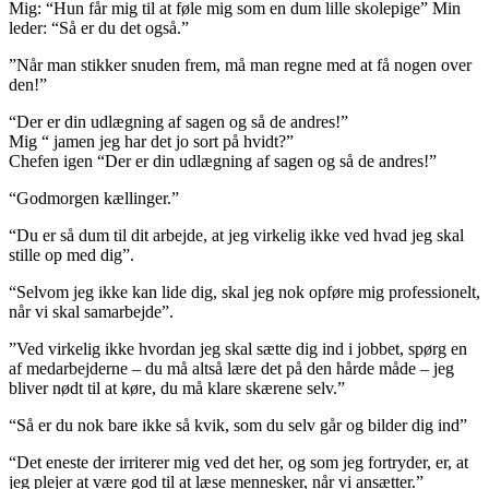
Mig: “Hun får mig til at føle mig som en dum lille skolepige” Min
leder: “Så er du det også.”
”Når man stikker snuden frem, må man regne med at få nogen over
den!”
“Der er din udlægning af sagen og så de andres!”
Mig “ jamen jeg har det jo sort på hvidt?”
Chefen igen “Der er din udlægning af sagen og så de andres!”
“Godmorgen kællinger.”
“Du er så dum til dit arbejde, at jeg virkelig ikke ved hvad jeg skal
stille op med dig”.
“Selvom jeg ikke kan lide dig, skal jeg nok opføre mig professionelt,
når vi skal samarbejde”.
”Ved virkelig ikke hvordan jeg skal sætte dig ind i jobbet, spørg en
af medarbejderne – du må altså lære det på den hårde måde – jeg
bliver nødt til at køre, du må klare skærene selv.”
“Så er du nok bare ikke så kvik, som du selv går og bilder dig ind”
“Det eneste der irriterer mig ved det her, og som jeg fortryder, er, at
jeg plejer at være god til at læse mennesker, når vi ansætter.”