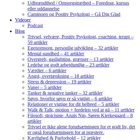
Udbrændthed / Omsorgstræthed – Foredrag, kursus
eller uddannelse
Caminoen og Positiv Psykologi – Gå Dig Glad
Videoer
Podcast
Blog
Trivsel, velvære, Positiv Psykologi, coaching, terapi –
59 artikler
Egenomsorg, personlig udvikling – 32 artikler
Mental sundhed – 41 artikler
Overgreb, gaslighting, grænser – 13 artikler
Ledelse og godt arbejdsmiljø – 23 artikler
Værdier – 6 artikler
Angst, overtænkning – 18 artikler
Stress & depression – 19 artikler
Vaner – 5 artikler
Tanker & negative tanker – 32 artikler
Søvn, hvorfor søvn er så vigtigt – 6 artikler
Relationer er vigtige for dit helbred – 5 artikler
Walk & Talk, motion + fordelen ved at gå – 11 artikler
Filosofi, stoicisme, Anaïs Nin, Søren Kierkegaard – 8
artikler
Trivsel er ikke alene forudsætningen for et godt liv, det
er også forudsætningen for at præstere.
Kærlighed & Parforhold – 12 artikler