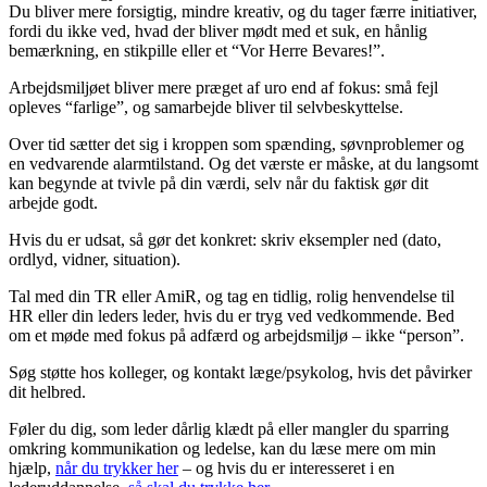
Du bliver mere forsigtig, mindre kreativ, og du tager færre initiativer,
fordi du ikke ved, hvad der bliver mødt med et suk, en hånlig
bemærkning, en stikpille eller et “Vor Herre Bevares!”.
Arbejdsmiljøet bliver mere præget af uro end af fokus: små fejl
opleves “farlige”, og samarbejde bliver til selvbeskyttelse.
Over tid sætter det sig i kroppen som spænding, søvnproblemer og
en vedvarende alarmtilstand. Og det værste er måske, at du langsomt
kan begynde at tvivle på din værdi, selv når du faktisk gør dit
arbejde godt.
Hvis du er udsat, så gør det konkret: skriv eksempler ned (dato,
ordlyd, vidner, situation).
Tal med din TR eller AmiR, og tag en tidlig, rolig henvendelse til
HR eller din leders leder, hvis du er tryg ved vedkommende. Bed
om et møde med fokus på adfærd og arbejdsmiljø – ikke “person”.
Søg støtte hos kolleger, og kontakt læge/psykolog, hvis det påvirker
dit helbred.
Føler du dig, som leder dårlig klædt på eller mangler du sparring
omkring kommunikation og ledelse, kan du læse mere om min
hjælp,
når du trykker her
– og hvis du er interesseret i en