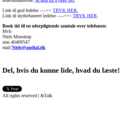
lederuddannelse,
så skal du trykke her.
Link til god ledelse —->>
TRYK HER.
Link til styrkebaseret ledelse —->>>
TRYK HER
.
Book tid til en uforpligtende samtale over telefonen:
Mvh
Niels Moestrup
sms 40409547
mail
Niels@andtal.dk
Del, hvis du kunne lide, hvad du læste!
All rights reserved | &Talk