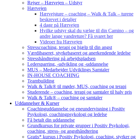
Rejser – Hærvejen – Udstyr
Hærvejen
Hærvejsture – coaching – Walk & Talk – turene
beskrevet i detaljer
4 dage på Hærvejen
Hvilke udstyr skal du vælge til din Camino – og
andre lange vandreture? Få svaret her
Videoer fra Hærvejen
Stresscoaching, terapi og hjælp til din angst
Værdibaseret, styrkebaseret og anerkendende ledelse
Stresshåndtering på arbejdspladsen
Ledersparring, -udvikling og -uddannelse
MUS – Medarbejder Udviklings Samtaler
IN-HOUSE COACHING
Teambuilding
Walk & Talk® til møder, MUS, coaching og terapi
Studerende – coaching, terapi og samtaler til halv pris
Walk & Talk® – coaching og samtaler
Uddannelser & Kurser
Coachinguddannelse og eneundervisning i Positiv
Psykologi, coachingpsykologi og ledelse
Få betalt din uddannelse
Grundkursus for private grupper i Positiv Psykologi,
coaching, stress- og angsthåndtering
Gratis* kursus i Positiv Psykologi, coaching, styrker og