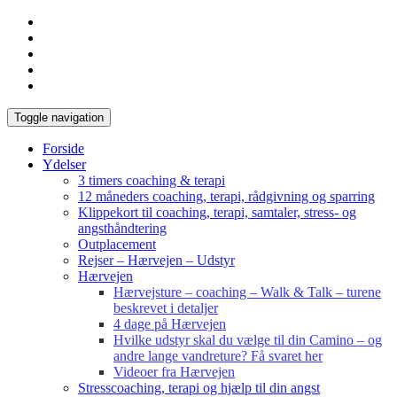
Toggle navigation
Forside
Ydelser
3 timers coaching & terapi
12 måneders coaching, terapi, rådgivning og sparring
Klippekort til coaching, terapi, samtaler, stress- og
angsthåndtering
Outplacement
Rejser – Hærvejen – Udstyr
Hærvejen
Hærvejsture – coaching – Walk & Talk – turene
beskrevet i detaljer
4 dage på Hærvejen
Hvilke udstyr skal du vælge til din Camino – og
andre lange vandreture? Få svaret her
Videoer fra Hærvejen
Stresscoaching, terapi og hjælp til din angst