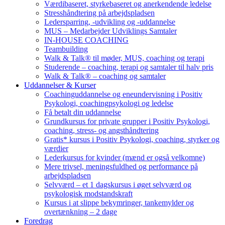
Værdibaseret, styrkebaseret og anerkendende ledelse
Stresshåndtering på arbejdspladsen
Ledersparring, -udvikling og -uddannelse
MUS – Medarbejder Udviklings Samtaler
IN-HOUSE COACHING
Teambuilding
Walk & Talk® til møder, MUS, coaching og terapi
Studerende – coaching, terapi og samtaler til halv pris
Walk & Talk® – coaching og samtaler
Uddannelser & Kurser
Coachinguddannelse og eneundervisning i Positiv
Psykologi, coachingpsykologi og ledelse
Få betalt din uddannelse
Grundkursus for private grupper i Positiv Psykologi,
coaching, stress- og angsthåndtering
Gratis* kursus i Positiv Psykologi, coaching, styrker og
værdier
Lederkursus for kvinder (mænd er også velkomne)
Mere trivsel, meningsfuldhed og performance på
arbejdspladsen
Selvværd – et 1 dagskursus i øget selvværd og
psykologisk modstandskraft
Kursus i at slippe bekymringer, tankemylder og
overtænkning – 2 dage
Foredrag