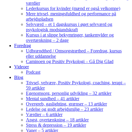
værdier
Lederkursus for kvinder (mænd er også velkomne)
Mere trivsel, meningsfuldhed og performance på
arbejdspladsen
Selvværd – et 1 dagskursus i øget selvværd og
psykologisk modstandskraft
Kursus i at slippe bekymringer, tankemylder og
overtænkning – 2 dage
Foredrag
Udbrændthed / Omsorgstræthed – Foredrag, kursus
eller uddannelse
Caminoen og Positiv Psykologi – Gå Dig Glad
Videoer
Podcast
Blog
Trivsel, velvære, Positiv Psykologi, coaching, terapi –
59 artikler
Egenomsorg, personlig udvikling – 32 artikler
Mental sundhed – 41 artikler
Overgreb, gaslighting, grænser – 13 artikler
Ledelse og godt arbejdsmiljø – 23 artikler
Værdier – 6 artikler
Angst, overtænkning – 18 artikler
Stress & depression – 19 artikler
Vaner – 5 artikler