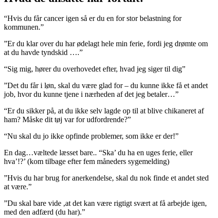
“Hvis du får cancer igen så er du en for stor belastning for
kommunen.”
”Er du klar over du har ødelagt hele min ferie, fordi jeg drømte om
at du havde tyndskid ….”
“Sig mig, hører du overhovedet efter, hvad jeg siger til dig”
”Det du får i løn, skal du være glad for – du kunne ikke få et andet
job, hvor du kunne tjene i nærheden af det jeg betaler…”
“Er du sikker på, at du ikke selv lagde op til at blive chikaneret af
ham? Måske dit tøj var for udfordrende?”
“Nu skal du jo ikke opfinde problemer, som ikke er der!”
En dag…væltede læsset bare.. “Ska’ du ha en uges ferie, eller
hva’!?’ (kom tilbage efter fem måneders sygemelding)
”Hvis du har brug for anerkendelse, skal du nok finde et andet sted
at være.”
”Du skal bare vide ,at det kan være rigtigt svært at få arbejde igen,
med den adfærd (du har).”