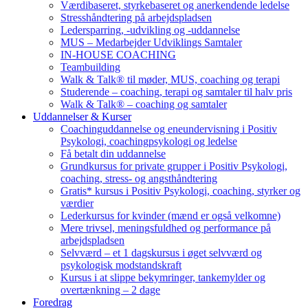
Værdibaseret, styrkebaseret og anerkendende ledelse
Stresshåndtering på arbejdspladsen
Ledersparring, -udvikling og -uddannelse
MUS – Medarbejder Udviklings Samtaler
IN-HOUSE COACHING
Teambuilding
Walk & Talk® til møder, MUS, coaching og terapi
Studerende – coaching, terapi og samtaler til halv pris
Walk & Talk® – coaching og samtaler
Uddannelser & Kurser
Coachinguddannelse og eneundervisning i Positiv
Psykologi, coachingpsykologi og ledelse
Få betalt din uddannelse
Grundkursus for private grupper i Positiv Psykologi,
coaching, stress- og angsthåndtering
Gratis* kursus i Positiv Psykologi, coaching, styrker og
værdier
Lederkursus for kvinder (mænd er også velkomne)
Mere trivsel, meningsfuldhed og performance på
arbejdspladsen
Selvværd – et 1 dagskursus i øget selvværd og
psykologisk modstandskraft
Kursus i at slippe bekymringer, tankemylder og
overtænkning – 2 dage
Foredrag