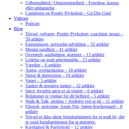
Udbrændthed / Omsorgstræthed – Foredrag, kursus
eller uddannelse
Caminoen og Positiv Psykologi – Gå Dig Glad
Videoer
Podcast
Blog
Trivsel, velvære, Positiv Psykologi, coaching, terapi –
59 artikler
Egenomsorg, personlig udvikling – 32 artikler
Mental sundhed – 41 artikler
Overgreb, gaslighting, grænser – 13 artikler
Ledelse og godt arbejdsmiljø – 23 artikler
Værdier – 6 artikler
Angst, overtænkning – 18 artikler
Stress & depression – 19 artikler
Vaner – 5 artikler
Tanker & negative tanker – 32 artikler
Søvn, hvorfor søvn er så vigtigt – 6 artikler
Relationer er vigtige for dit helbred – 5 artikler
Walk & Talk, motion + fordelen ved at gå – 11 artikler
Filosofi, stoicisme, Anaïs Nin, Søren Kierkegaard – 8
artikler
Trivsel er ikke alene forudsætningen for et godt liv, det
er også forudsætningen for at præstere.
Kærlighed & Parforhold – 12 artikler