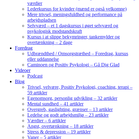
værdier
Lederkursus for kvinder (mænd er også velkomne)
Mere trivsel, meningsfuldhed og performance på
arbejdspladsen
Selvværd – et 1 dagskursus i øget selvværd og
psykologisk modstandskraft
Kursus i at slippe bekymringer, tankemylder og
overtænkning – 2 dage
Foredrag
Udbrændthed / Omsorgstræthed – Foredrag, kursus
eller uddannelse
Caminoen og Positiv Psykologi – Gå Dig Glad
Videoer
Podcast
Blog
Trivsel, velvære, Positiv Psykologi, coaching, terapi –
59 artikler
Egenomsorg, personlig udvikling – 32 artikler
Mental sundhed – 41 artikler
Overgreb, gaslighting, grænser – 13 artikler
Ledelse og godt arbejdsmiljø – 23 artikler
Værdier – 6 artikler
Angst, overtænkning – 18 artikler
Stress & depression – 19 artikler
Vaner – 5 artikler