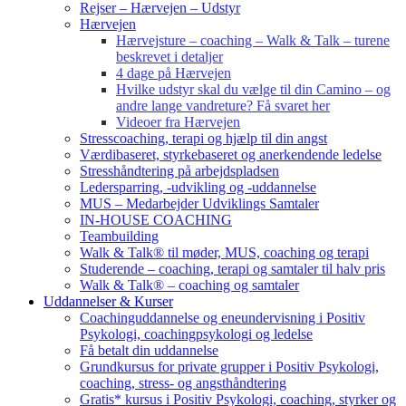
Rejser – Hærvejen – Udstyr
Hærvejen
Hærvejsture – coaching – Walk & Talk – turene
beskrevet i detaljer
4 dage på Hærvejen
Hvilke udstyr skal du vælge til din Camino – og
andre lange vandreture? Få svaret her
Videoer fra Hærvejen
Stresscoaching, terapi og hjælp til din angst
Værdibaseret, styrkebaseret og anerkendende ledelse
Stresshåndtering på arbejdspladsen
Ledersparring, -udvikling og -uddannelse
MUS – Medarbejder Udviklings Samtaler
IN-HOUSE COACHING
Teambuilding
Walk & Talk® til møder, MUS, coaching og terapi
Studerende – coaching, terapi og samtaler til halv pris
Walk & Talk® – coaching og samtaler
Uddannelser & Kurser
Coachinguddannelse og eneundervisning i Positiv
Psykologi, coachingpsykologi og ledelse
Få betalt din uddannelse
Grundkursus for private grupper i Positiv Psykologi,
coaching, stress- og angsthåndtering
Gratis* kursus i Positiv Psykologi, coaching, styrker og