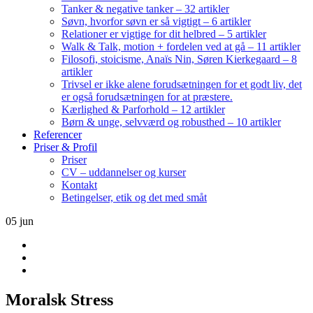
Tanker & negative tanker – 32 artikler
Søvn, hvorfor søvn er så vigtigt – 6 artikler
Relationer er vigtige for dit helbred – 5 artikler
Walk & Talk, motion + fordelen ved at gå – 11 artikler
Filosofi, stoicisme, Anaïs Nin, Søren Kierkegaard – 8
artikler
Trivsel er ikke alene forudsætningen for et godt liv, det
er også forudsætningen for at præstere.
Kærlighed & Parforhold – 12 artikler
Børn & unge, selvværd og robusthed – 10 artikler
Referencer
Priser & Profil
Priser
CV – uddannelser og kurser
Kontakt
Betingelser, etik og det med småt
05
jun
Moralsk Stress