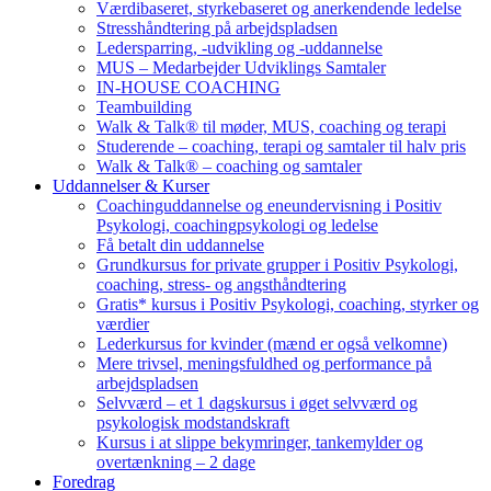
Værdibaseret, styrkebaseret og anerkendende ledelse
Stresshåndtering på arbejdspladsen
Ledersparring, -udvikling og -uddannelse
MUS – Medarbejder Udviklings Samtaler
IN-HOUSE COACHING
Teambuilding
Walk & Talk® til møder, MUS, coaching og terapi
Studerende – coaching, terapi og samtaler til halv pris
Walk & Talk® – coaching og samtaler
Uddannelser & Kurser
Coachinguddannelse og eneundervisning i Positiv
Psykologi, coachingpsykologi og ledelse
Få betalt din uddannelse
Grundkursus for private grupper i Positiv Psykologi,
coaching, stress- og angsthåndtering
Gratis* kursus i Positiv Psykologi, coaching, styrker og
værdier
Lederkursus for kvinder (mænd er også velkomne)
Mere trivsel, meningsfuldhed og performance på
arbejdspladsen
Selvværd – et 1 dagskursus i øget selvværd og
psykologisk modstandskraft
Kursus i at slippe bekymringer, tankemylder og
overtænkning – 2 dage
Foredrag