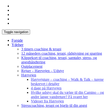
Toggle navigation
Forside
Ydelser
3 timers coaching & terapi
12 måneders coaching, terapi, rådgivning og sparring
Klippekort til coaching, terapi, samtaler, stress- og
angsthåndtering
Outplacement
Rejser – Hærvejen – Udstyr
Hærvejen
Hærvejsture – coaching – Walk & Talk – turene
beskrevet i detaljer
4 dage på Hærvejen
Hvilke udstyr skal du vælge til din Camino – og
andre lange vandreture? Få svaret her
Videoer fra Hærvejen
Stresscoaching, terapi og hjælp til din angst