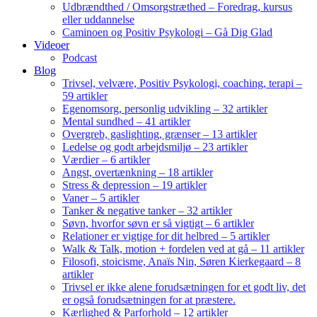
Udbrændthed / Omsorgstræthed – Foredrag, kursus
eller uddannelse
Caminoen og Positiv Psykologi – Gå Dig Glad
Videoer
Podcast
Blog
Trivsel, velvære, Positiv Psykologi, coaching, terapi –
59 artikler
Egenomsorg, personlig udvikling – 32 artikler
Mental sundhed – 41 artikler
Overgreb, gaslighting, grænser – 13 artikler
Ledelse og godt arbejdsmiljø – 23 artikler
Værdier – 6 artikler
Angst, overtænkning – 18 artikler
Stress & depression – 19 artikler
Vaner – 5 artikler
Tanker & negative tanker – 32 artikler
Søvn, hvorfor søvn er så vigtigt – 6 artikler
Relationer er vigtige for dit helbred – 5 artikler
Walk & Talk, motion + fordelen ved at gå – 11 artikler
Filosofi, stoicisme, Anaïs Nin, Søren Kierkegaard – 8
artikler
Trivsel er ikke alene forudsætningen for et godt liv, det
er også forudsætningen for at præstere.
Kærlighed & Parforhold – 12 artikler