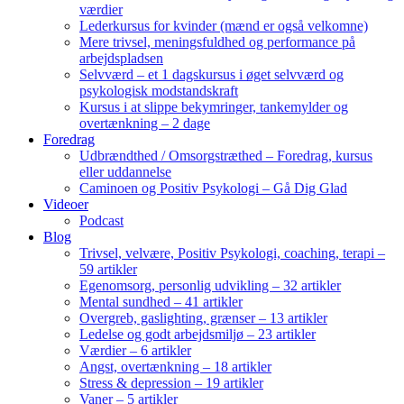
værdier
Lederkursus for kvinder (mænd er også velkomne)
Mere trivsel, meningsfuldhed og performance på
arbejdspladsen
Selvværd – et 1 dagskursus i øget selvværd og
psykologisk modstandskraft
Kursus i at slippe bekymringer, tankemylder og
overtænkning – 2 dage
Foredrag
Udbrændthed / Omsorgstræthed – Foredrag, kursus
eller uddannelse
Caminoen og Positiv Psykologi – Gå Dig Glad
Videoer
Podcast
Blog
Trivsel, velvære, Positiv Psykologi, coaching, terapi –
59 artikler
Egenomsorg, personlig udvikling – 32 artikler
Mental sundhed – 41 artikler
Overgreb, gaslighting, grænser – 13 artikler
Ledelse og godt arbejdsmiljø – 23 artikler
Værdier – 6 artikler
Angst, overtænkning – 18 artikler
Stress & depression – 19 artikler
Vaner – 5 artikler