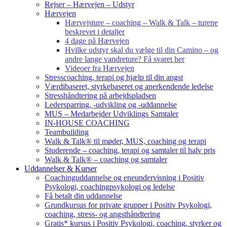
Rejser – Hærvejen – Udstyr
Hærvejen
Hærvejsture – coaching – Walk & Talk – turene
beskrevet i detaljer
4 dage på Hærvejen
Hvilke udstyr skal du vælge til din Camino – og
andre lange vandreture? Få svaret her
Videoer fra Hærvejen
Stresscoaching, terapi og hjælp til din angst
Værdibaseret, styrkebaseret og anerkendende ledelse
Stresshåndtering på arbejdspladsen
Ledersparring, -udvikling og -uddannelse
MUS – Medarbejder Udviklings Samtaler
IN-HOUSE COACHING
Teambuilding
Walk & Talk® til møder, MUS, coaching og terapi
Studerende – coaching, terapi og samtaler til halv pris
Walk & Talk® – coaching og samtaler
Uddannelser & Kurser
Coachinguddannelse og eneundervisning i Positiv
Psykologi, coachingpsykologi og ledelse
Få betalt din uddannelse
Grundkursus for private grupper i Positiv Psykologi,
coaching, stress- og angsthåndtering
Gratis* kursus i Positiv Psykologi, coaching, styrker og