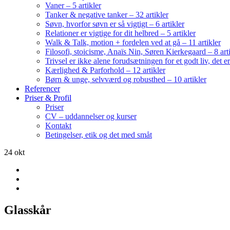
Vaner – 5 artikler
Tanker & negative tanker – 32 artikler
Søvn, hvorfor søvn er så vigtigt – 6 artikler
Relationer er vigtige for dit helbred – 5 artikler
Walk & Talk, motion + fordelen ved at gå – 11 artikler
Filosofi, stoicisme, Anaïs Nin, Søren Kierkegaard – 8 art
Trivsel er ikke alene forudsætningen for et godt liv, det 
Kærlighed & Parforhold – 12 artikler
Børn & unge, selvværd og robusthed – 10 artikler
Referencer
Priser & Profil
Priser
CV – uddannelser og kurser
Kontakt
Betingelser, etik og det med småt
24
okt
Glasskår