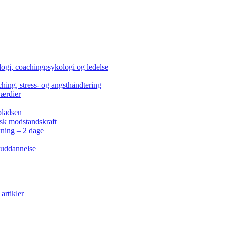
ogi, coachingpsykologi og ledelse
hing, stress- og angsthåndtering
værdier
pladsen
isk modstandskraft
kning – 2 dage
 uddannelse
artikler