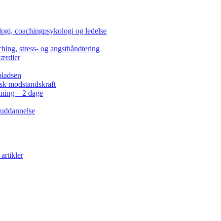
ogi, coachingpsykologi og ledelse
hing, stress- og angsthåndtering
værdier
pladsen
isk modstandskraft
kning – 2 dage
 uddannelse
artikler