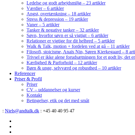
Ledelse og godt arbejdsmiljø – 23 artikler
Værdier – 6 artikler
Angst, overtænkning – 18 artikler
Stress & depression – 19 artikler
Vaner – 5 artikler
Tanker & negative tanker – 32 artikler
Søvn, hvorfor søvn er så vigtigt – 6 artikler
Relationer er vigtige for dit helbred – 5 artikler
Walk & Talk, motion + fordelen ved at gå – 11 artikler
Filosofi, stoicisme, Anaïs Nin, Søren Kierkegaard – 8 art
Trivsel er ikke alene forudsætningen for et godt liv, det 
Kærlighed & Parforhold – 12 artikler
Børn & unge, selvværd og robusthed – 10 artikler
Referencer
Priser & Profil
Priser
CV – uddannelser og kurser
Kontakt
Betingelser, etik og det med småt
:
Niels@andtalk.dk
: +45 40 40 95 47