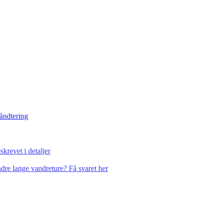
håndtering
krevet i detaljer
dre lange vandreture? Få svaret her