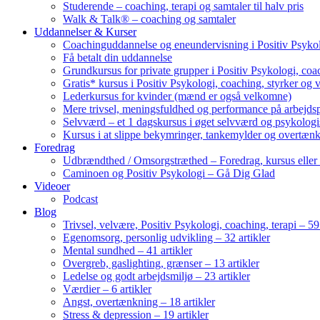
Studerende – coaching, terapi og samtaler til halv pris
Walk & Talk® – coaching og samtaler
Uddannelser & Kurser
Coachinguddannelse og eneundervisning i Positiv Psykol
Få betalt din uddannelse
Grundkursus for private grupper i Positiv Psykologi, coac
Gratis* kursus i Positiv Psykologi, coaching, styrker og 
Lederkursus for kvinder (mænd er også velkomne)
Mere trivsel, meningsfuldhed og performance på arbejds
Selvværd – et 1 dagskursus i øget selvværd og psykolog
Kursus i at slippe bekymringer, tankemylder og overtæn
Foredrag
Udbrændthed / Omsorgstræthed – Foredrag, kursus eller
Caminoen og Positiv Psykologi – Gå Dig Glad
Videoer
Podcast
Blog
Trivsel, velvære, Positiv Psykologi, coaching, terapi – 59 
Egenomsorg, personlig udvikling – 32 artikler
Mental sundhed – 41 artikler
Overgreb, gaslighting, grænser – 13 artikler
Ledelse og godt arbejdsmiljø – 23 artikler
Værdier – 6 artikler
Angst, overtænkning – 18 artikler
Stress & depression – 19 artikler