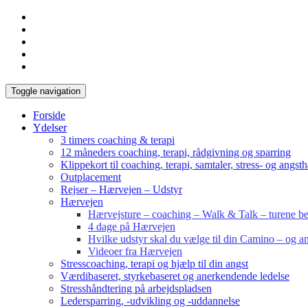
Toggle navigation
Forside
Ydelser
3 timers coaching & terapi
12 måneders coaching, terapi, rådgivning og sparring
Klippekort til coaching, terapi, samtaler, stress- og angst
Outplacement
Rejser – Hærvejen – Udstyr
Hærvejen
Hærvejsture – coaching – Walk & Talk – turene bes
4 dage på Hærvejen
Hvilke udstyr skal du vælge til din Camino – og an
Videoer fra Hærvejen
Stresscoaching, terapi og hjælp til din angst
Værdibaseret, styrkebaseret og anerkendende ledelse
Stresshåndtering på arbejdspladsen
Ledersparring, -udvikling og -uddannelse