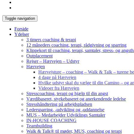
Toggle navigation
Forside
Ydelser
3 timers coaching & terapi
12 måneders coaching, terapi, rådgivning og sparring
Klippekort til coaching, terapi, samtaler, stress- og angst
Outplacement
Rejser – Hærvejen – Udstyr
Hærvejen
Hærvejsture – coaching – Walk & Talk – turene bes
4 dage på Hærvejen
Hvilke udstyr skal du vælge til din Camino – og an
Videoer fra Hærvejen
Stresscoaching, terapi og hjælp til din angst
Værdibaseret, styrkebaseret og anerkendende ledelse
Stresshåndtering på arbejdspladsen
Ledersparring, -udvikling og -uddannelse
MUS – Medarbejder Udviklings Samtaler
IN-HOUSE COACHING
Teambuilding
Walk & Talk® til møder, MUS, coaching og terapi