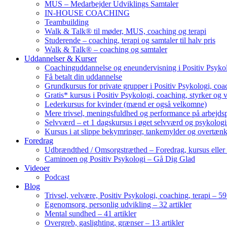
MUS – Medarbejder Udviklings Samtaler
IN-HOUSE COACHING
Teambuilding
Walk & Talk® til møder, MUS, coaching og terapi
Studerende – coaching, terapi og samtaler til halv pris
Walk & Talk® – coaching og samtaler
Uddannelser & Kurser
Coachinguddannelse og eneundervisning i Positiv Psykol
Få betalt din uddannelse
Grundkursus for private grupper i Positiv Psykologi, coac
Gratis* kursus i Positiv Psykologi, coaching, styrker og 
Lederkursus for kvinder (mænd er også velkomne)
Mere trivsel, meningsfuldhed og performance på arbejds
Selvværd – et 1 dagskursus i øget selvværd og psykolog
Kursus i at slippe bekymringer, tankemylder og overtæn
Foredrag
Udbrændthed / Omsorgstræthed – Foredrag, kursus eller
Caminoen og Positiv Psykologi – Gå Dig Glad
Videoer
Podcast
Blog
Trivsel, velvære, Positiv Psykologi, coaching, terapi – 59 
Egenomsorg, personlig udvikling – 32 artikler
Mental sundhed – 41 artikler
Overgreb, gaslighting, grænser – 13 artikler