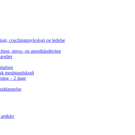
ogi, coachingpsykologi og ledelse
hing, stress- og angsthåndtering
værdier
pladsen
isk modstandskraft
kning – 2 dage
 uddannelse
artikler