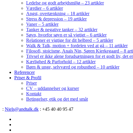
Ledelse og godt arbejdsmiljø – 23 artikler
Værdier – 6 artikler
Angst, overtænkning – 18 artikler
Stress & depression – 19 artikler
Vaner – 5 artikler
Tanker & negative tanker – 32 artikler
Søvn, hvorfor søvn er så vigtigt – 6 artikler
Relationer er vigtige for dit helbred – 5 artikler
Walk & Talk, motion + fordelen ved at gå – 11 artikler
Filosofi, stoicisme, Anaïs Nin, Søren Kierkegaard – 8 art
Trivsel er ikke alene forudsætningen for et godt liv, det 
Kærlighed & Parforhold – 12 artikler
Børn & unge, selvværd og robusthed – 10 artikler
Referencer
Priser & Profil
Priser
CV – uddannelser og kurser
Kontakt
Betingelser, etik og det med småt
:
Niels@andtalk.dk
: +45 40 40 95 47