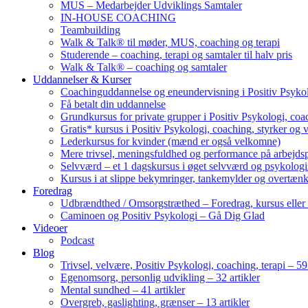
MUS – Medarbejder Udviklings Samtaler
IN-HOUSE COACHING
Teambuilding
Walk & Talk® til møder, MUS, coaching og terapi
Studerende – coaching, terapi og samtaler til halv pris
Walk & Talk® – coaching og samtaler
Uddannelser & Kurser
Coachinguddannelse og eneundervisning i Positiv Psykol
Få betalt din uddannelse
Grundkursus for private grupper i Positiv Psykologi, coac
Gratis* kursus i Positiv Psykologi, coaching, styrker og 
Lederkursus for kvinder (mænd er også velkomne)
Mere trivsel, meningsfuldhed og performance på arbejds
Selvværd – et 1 dagskursus i øget selvværd og psykolog
Kursus i at slippe bekymringer, tankemylder og overtæn
Foredrag
Udbrændthed / Omsorgstræthed – Foredrag, kursus eller
Caminoen og Positiv Psykologi – Gå Dig Glad
Videoer
Podcast
Blog
Trivsel, velvære, Positiv Psykologi, coaching, terapi – 59 
Egenomsorg, personlig udvikling – 32 artikler
Mental sundhed – 41 artikler
Overgreb, gaslighting, grænser – 13 artikler