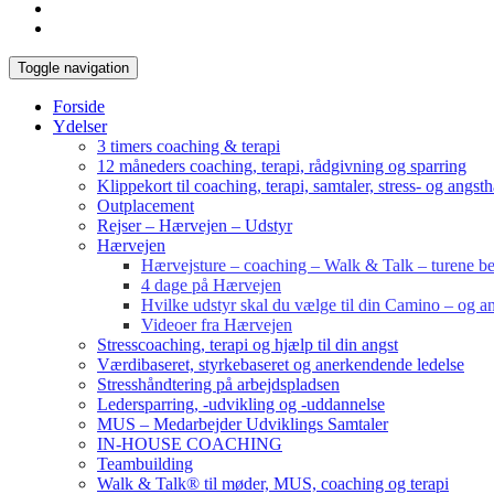
Toggle navigation
Forside
Ydelser
3 timers coaching & terapi
12 måneders coaching, terapi, rådgivning og sparring
Klippekort til coaching, terapi, samtaler, stress- og angst
Outplacement
Rejser – Hærvejen – Udstyr
Hærvejen
Hærvejsture – coaching – Walk & Talk – turene bes
4 dage på Hærvejen
Hvilke udstyr skal du vælge til din Camino – og an
Videoer fra Hærvejen
Stresscoaching, terapi og hjælp til din angst
Værdibaseret, styrkebaseret og anerkendende ledelse
Stresshåndtering på arbejdspladsen
Ledersparring, -udvikling og -uddannelse
MUS – Medarbejder Udviklings Samtaler
IN-HOUSE COACHING
Teambuilding
Walk & Talk® til møder, MUS, coaching og terapi