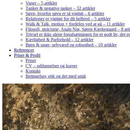
Vaner – 5 artikler
Tanker & negative tanker – 32 artikler
Søvn, hvorfor søvn er så vigtigt – 6 artikler
Relationer er vigtige for dit helbred – 5 artikler
Walk & Talk, motion + fordelen ved at gå – 11 artikler
Filosofi, stoicisme, Anaïs Nin, Søren Kierkegaard – 8 art
Trivsel er ikke alene forudsætningen for et godt liv, det 
Kærlighed & Parforhold – 12 artikler
Børn & unge, selvværd og robusthed – 10 artikler
Referencer
Priser & Profil
Priser
CV – uddannelser og kurser
Kontakt
Betingelser, etik og det med småt