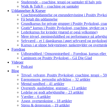
Studerende – coaching, terapi og samtaler til halv pris
Walk & Talk® – coaching og samtaler
Uddannelser & Kurser
Coachinguddannelse og eneundervisning i Positiv Psykol
Få betalt din uddannelse
Grundkursus for private grupper i Positiv Psykologi, coac
Gratis* kursus i Positiv Psykologi, coaching, styrker og 
Lederkursus for kvinder (mænd er også velkomne)
Mere trivsel, meningsfuldhed og performance på arbejds
Selvværd – et 1 dagskursus i øget selvværd og psykolog
Kursus i at slippe bekymringer, tankemylder og overtæn
Foredrag
Udbrændthed / Omsorgstræthed – Foredrag, kursus eller
Caminoen og Positiv Psykologi – Gå Dig Glad
Videoer
Podcast
Blog
Trivsel, velvære, Positiv Psykologi, coaching, terapi – 59 
Egenomsorg, personlig udvikling – 32 artikler
Mental sundhed – 41 artikler
Overgreb, gaslighting, grænser – 13 artikler
Ledelse og godt arbejdsmiljø – 23 artikler
Værdier – 6 artikler
Angst, overtænkning – 18 artikler
Stress & depression – 19 artikler