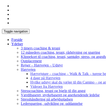
Toggle navigation
Forside
Ydelser
3 timers coaching & terapi
12 måneders coaching, terapi, rådgivning og sparring
Klippekort til coaching, terapi, samtaler, stress- og angst
Outplacement
Rejser – Hærvejen – Udstyr
Hærvejen
Hærvejsture – coaching – Walk & Talk – turene bes
4 dage på Hærvejen
Hvilke udstyr skal du vælge til din Camino – og an
Videoer fra Hærvejen
Stresscoaching, terapi og hjælp til din angst
Værdibaseret, styrkebaseret og anerkendende ledelse
Stresshåndtering på arbejdspladsen
Ledersparring, -udvikling og -uddannelse