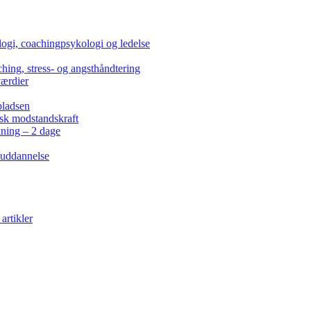
ogi, coachingpsykologi og ledelse
hing, stress- og angsthåndtering
værdier
pladsen
isk modstandskraft
kning – 2 dage
 uddannelse
artikler