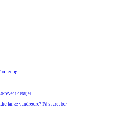
håndtering
krevet i detaljer
dre lange vandreture? Få svaret her