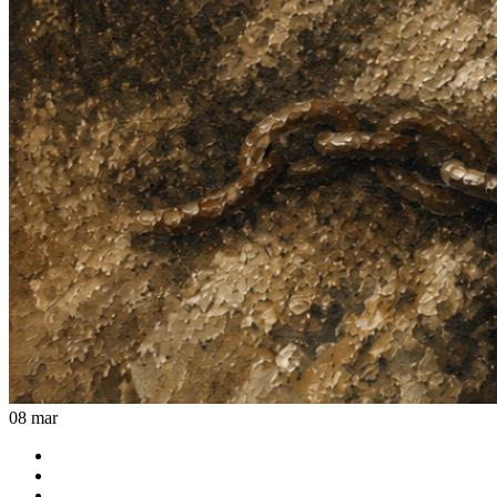
08
mar