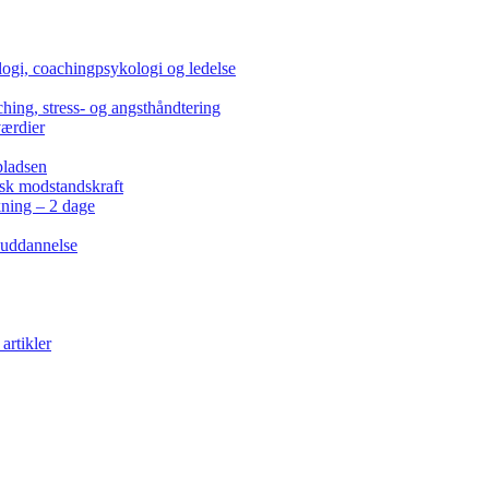
ogi, coachingpsykologi og ledelse
hing, stress- og angsthåndtering
værdier
pladsen
isk modstandskraft
kning – 2 dage
 uddannelse
artikler