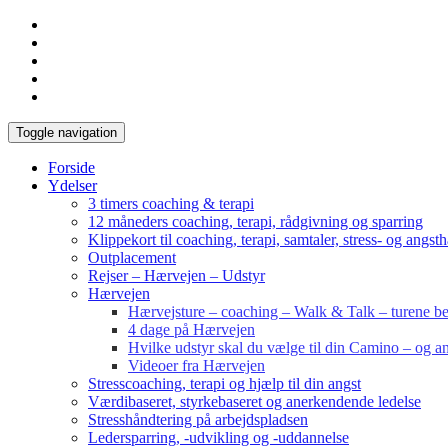
Toggle navigation
Forside
Ydelser
3 timers coaching & terapi
12 måneders coaching, terapi, rådgivning og sparring
Klippekort til coaching, terapi, samtaler, stress- og angst
Outplacement
Rejser – Hærvejen – Udstyr
Hærvejen
Hærvejsture – coaching – Walk & Talk – turene bes
4 dage på Hærvejen
Hvilke udstyr skal du vælge til din Camino – og an
Videoer fra Hærvejen
Stresscoaching, terapi og hjælp til din angst
Værdibaseret, styrkebaseret og anerkendende ledelse
Stresshåndtering på arbejdspladsen
Ledersparring, -udvikling og -uddannelse