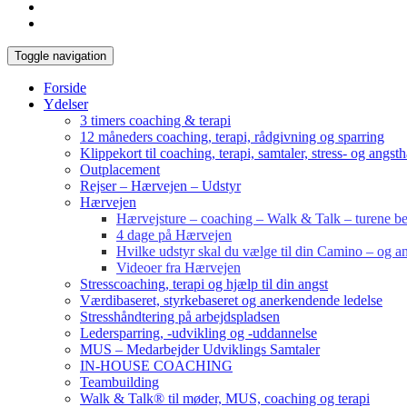
Toggle navigation
Forside
Ydelser
3 timers coaching & terapi
12 måneders coaching, terapi, rådgivning og sparring
Klippekort til coaching, terapi, samtaler, stress- og angst
Outplacement
Rejser – Hærvejen – Udstyr
Hærvejen
Hærvejsture – coaching – Walk & Talk – turene bes
4 dage på Hærvejen
Hvilke udstyr skal du vælge til din Camino – og an
Videoer fra Hærvejen
Stresscoaching, terapi og hjælp til din angst
Værdibaseret, styrkebaseret og anerkendende ledelse
Stresshåndtering på arbejdspladsen
Ledersparring, -udvikling og -uddannelse
MUS – Medarbejder Udviklings Samtaler
IN-HOUSE COACHING
Teambuilding
Walk & Talk® til møder, MUS, coaching og terapi