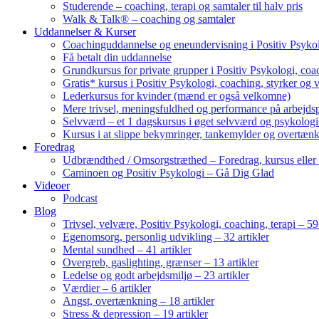
Studerende – coaching, terapi og samtaler til halv pris
Walk & Talk® – coaching og samtaler
Uddannelser & Kurser
Coachinguddannelse og eneundervisning i Positiv Psykol
Få betalt din uddannelse
Grundkursus for private grupper i Positiv Psykologi, coac
Gratis* kursus i Positiv Psykologi, coaching, styrker og 
Lederkursus for kvinder (mænd er også velkomne)
Mere trivsel, meningsfuldhed og performance på arbejds
Selvværd – et 1 dagskursus i øget selvværd og psykolog
Kursus i at slippe bekymringer, tankemylder og overtæn
Foredrag
Udbrændthed / Omsorgstræthed – Foredrag, kursus eller
Caminoen og Positiv Psykologi – Gå Dig Glad
Videoer
Podcast
Blog
Trivsel, velvære, Positiv Psykologi, coaching, terapi – 59 
Egenomsorg, personlig udvikling – 32 artikler
Mental sundhed – 41 artikler
Overgreb, gaslighting, grænser – 13 artikler
Ledelse og godt arbejdsmiljø – 23 artikler
Værdier – 6 artikler
Angst, overtænkning – 18 artikler
Stress & depression – 19 artikler