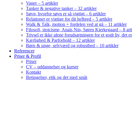
Vaner – 5 artikler
Tanker & negative tanker – 32 artikler
Søvn, hvorfor søvn er så vigtigt – 6 artikler
Relationer er vigtige for dit helbred – 5 artikler
Walk & Talk, motion + fordelen ved at gå – 11 artikler
Filosofi, stoicisme, Anaïs Nin, Søren Kierkegaard – 8 art
Trivsel er ikke alene forudsætningen for et godt liv, det 
Kærlighed & Parforhold – 12 artikler
Børn & unge, selvværd og robusthed – 10 artikler
Referencer
Priser & Profil
Priser
CV – uddannelser og kurser
Kontakt
Betingelser, etik og det med småt