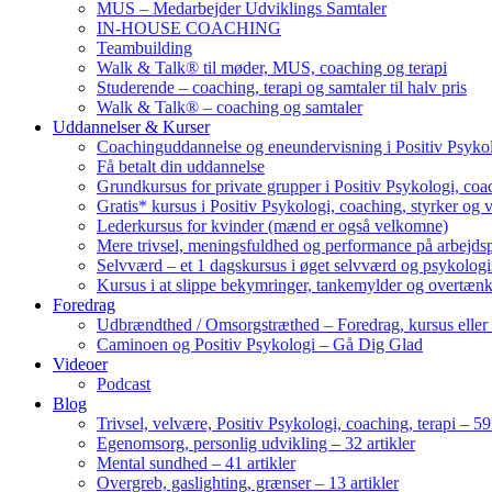
MUS – Medarbejder Udviklings Samtaler
IN-HOUSE COACHING
Teambuilding
Walk & Talk® til møder, MUS, coaching og terapi
Studerende – coaching, terapi og samtaler til halv pris
Walk & Talk® – coaching og samtaler
Uddannelser & Kurser
Coachinguddannelse og eneundervisning i Positiv Psykol
Få betalt din uddannelse
Grundkursus for private grupper i Positiv Psykologi, coac
Gratis* kursus i Positiv Psykologi, coaching, styrker og 
Lederkursus for kvinder (mænd er også velkomne)
Mere trivsel, meningsfuldhed og performance på arbejds
Selvværd – et 1 dagskursus i øget selvværd og psykolog
Kursus i at slippe bekymringer, tankemylder og overtæn
Foredrag
Udbrændthed / Omsorgstræthed – Foredrag, kursus eller
Caminoen og Positiv Psykologi – Gå Dig Glad
Videoer
Podcast
Blog
Trivsel, velvære, Positiv Psykologi, coaching, terapi – 59 
Egenomsorg, personlig udvikling – 32 artikler
Mental sundhed – 41 artikler
Overgreb, gaslighting, grænser – 13 artikler