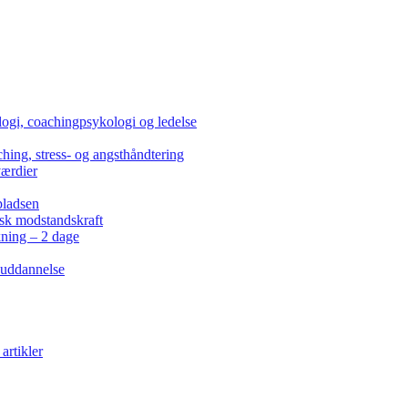
ogi, coachingpsykologi og ledelse
hing, stress- og angsthåndtering
værdier
pladsen
isk modstandskraft
kning – 2 dage
 uddannelse
artikler