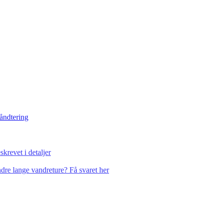
håndtering
krevet i detaljer
dre lange vandreture? Få svaret her