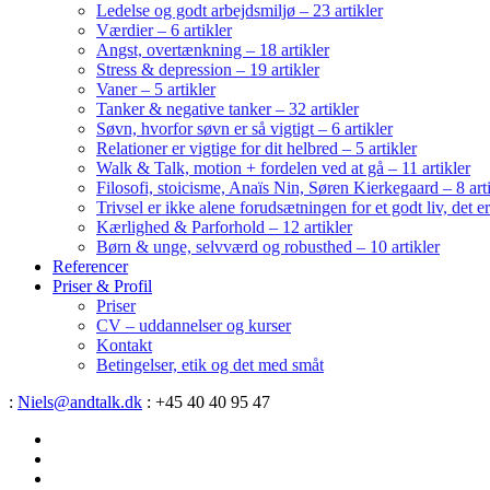
Ledelse og godt arbejdsmiljø – 23 artikler
Værdier – 6 artikler
Angst, overtænkning – 18 artikler
Stress & depression – 19 artikler
Vaner – 5 artikler
Tanker & negative tanker – 32 artikler
Søvn, hvorfor søvn er så vigtigt – 6 artikler
Relationer er vigtige for dit helbred – 5 artikler
Walk & Talk, motion + fordelen ved at gå – 11 artikler
Filosofi, stoicisme, Anaïs Nin, Søren Kierkegaard – 8 art
Trivsel er ikke alene forudsætningen for et godt liv, det 
Kærlighed & Parforhold – 12 artikler
Børn & unge, selvværd og robusthed – 10 artikler
Referencer
Priser & Profil
Priser
CV – uddannelser og kurser
Kontakt
Betingelser, etik og det med småt
:
Niels@andtalk.dk
: +45 40 40 95 47