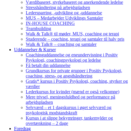
Værdibaseret, styrkebaseret og anerkendende ledelse
Stresshåndtering på arbejdspladsen
Ledersparring, -udvikling og -uddannelse
MUS – Medarbejder Udviklings Samtaler
IN-HOUSE COACHING
Teambuilding
Walk & Talk® til møder, MUS, coaching og terapi
Studerende – coaching, terapi og samtaler til halv pris
Walk & Talk® – coaching og samtaler
Uddannelser & Kurser
Coachinguddannelse og eneundervisning i Positiv
Psykologi, coachingpsykologi og ledelse
Få betalt din uddannelse
Grundkursus for private grupper i Positiv Psykologi,
coaching, stress- og angsthåndtering
Gratis* kursus i Positiv Psykologi, coaching, styrker og
værdier
Lederkursus for kvinder (mænd er også velkomne)
Mere trivsel, meningsfuldhed og performance på
arbejdspladsen
Selvværd – et 1 dagskursus i øget selvværd og
psykologisk modstandskraft
Kursus i at slippe bekymringer, tankemylder og
overtænkning – 2 dage
Foredrag