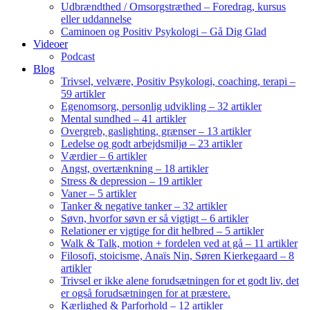
Udbrændthed / Omsorgstræthed – Foredrag, kursus
eller uddannelse
Caminoen og Positiv Psykologi – Gå Dig Glad
Videoer
Podcast
Blog
Trivsel, velvære, Positiv Psykologi, coaching, terapi –
59 artikler
Egenomsorg, personlig udvikling – 32 artikler
Mental sundhed – 41 artikler
Overgreb, gaslighting, grænser – 13 artikler
Ledelse og godt arbejdsmiljø – 23 artikler
Værdier – 6 artikler
Angst, overtænkning – 18 artikler
Stress & depression – 19 artikler
Vaner – 5 artikler
Tanker & negative tanker – 32 artikler
Søvn, hvorfor søvn er så vigtigt – 6 artikler
Relationer er vigtige for dit helbred – 5 artikler
Walk & Talk, motion + fordelen ved at gå – 11 artikler
Filosofi, stoicisme, Anaïs Nin, Søren Kierkegaard – 8
artikler
Trivsel er ikke alene forudsætningen for et godt liv, det
er også forudsætningen for at præstere.
Kærlighed & Parforhold – 12 artikler