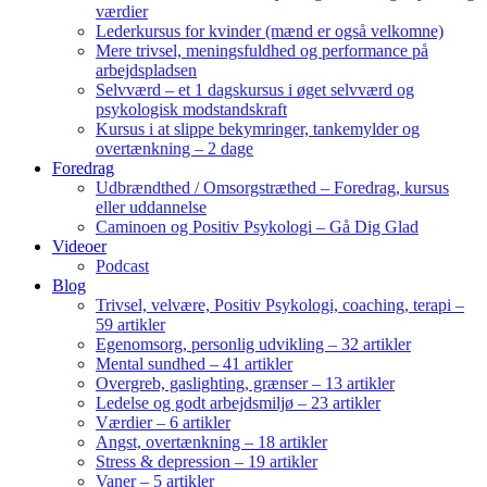
værdier
Lederkursus for kvinder (mænd er også velkomne)
Mere trivsel, meningsfuldhed og performance på
arbejdspladsen
Selvværd – et 1 dagskursus i øget selvværd og
psykologisk modstandskraft
Kursus i at slippe bekymringer, tankemylder og
overtænkning – 2 dage
Foredrag
Udbrændthed / Omsorgstræthed – Foredrag, kursus
eller uddannelse
Caminoen og Positiv Psykologi – Gå Dig Glad
Videoer
Podcast
Blog
Trivsel, velvære, Positiv Psykologi, coaching, terapi –
59 artikler
Egenomsorg, personlig udvikling – 32 artikler
Mental sundhed – 41 artikler
Overgreb, gaslighting, grænser – 13 artikler
Ledelse og godt arbejdsmiljø – 23 artikler
Værdier – 6 artikler
Angst, overtænkning – 18 artikler
Stress & depression – 19 artikler
Vaner – 5 artikler