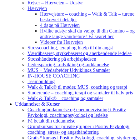
Rejser – Hærvejen – Udstyr
Hærvejen
Hærvejsture – coaching – Walk & Talk – turene
beskrevet i detaljer
4 dage på Hærvejen
Hvilke udstyr skal du vælge til din Camino – og
andre lange vandreture? Få svaret her
Videoer fra Hærvejen
Stresscoaching, terapi og hjælp til din angst
Værdibaseret, styrkebaseret og anerkendende ledelse
Stresshåndtering på arbejdspladsen
Ledersparring, -udvikling og -uddannelse
MUS – Medarbejder Udviklings Samtaler
IN-HOUSE COACHING
Teambuilding
Walk & Talk® til møder, MUS, coaching og terapi
Studerende – coaching, terapi og samtaler til halv pris
Walk & Talk® – coaching og samtaler
Uddannelser & Kurser
Coachinguddannelse og eneundervisning i Positiv
Psykologi, coachingpsykologi og ledelse
Få betalt din uddannelse
Grundkursus for private grupper i Positiv Psykologi,
coaching, stress- og angsthåndtering
Gratis* kursus i Positiv Psykologi, coaching, styrker og