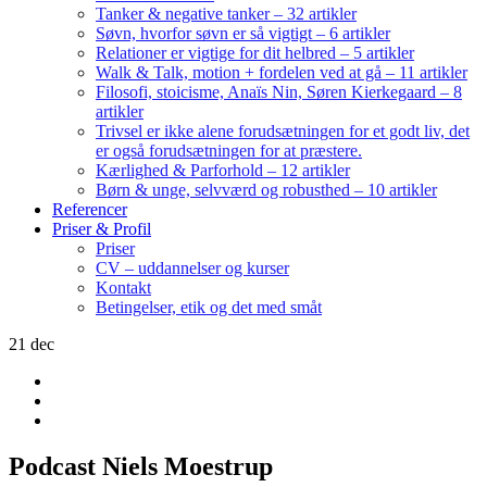
Tanker & negative tanker – 32 artikler
Søvn, hvorfor søvn er så vigtigt – 6 artikler
Relationer er vigtige for dit helbred – 5 artikler
Walk & Talk, motion + fordelen ved at gå – 11 artikler
Filosofi, stoicisme, Anaïs Nin, Søren Kierkegaard – 8
artikler
Trivsel er ikke alene forudsætningen for et godt liv, det
er også forudsætningen for at præstere.
Kærlighed & Parforhold – 12 artikler
Børn & unge, selvværd og robusthed – 10 artikler
Referencer
Priser & Profil
Priser
CV – uddannelser og kurser
Kontakt
Betingelser, etik og det med småt
21
dec
Podcast Niels Moestrup