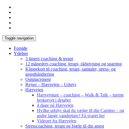
Toggle navigation
Forside
Ydelser
3 timers coaching & terapi
12 måneders coaching, terapi, rådgivning og sparring
Klippekort til coaching, terapi, samtaler, stress- og
angsthåndtering
Outplacement
Rejser – Hærvejen – Udstyr
Hærvejen
Hærvejsture – coaching – Walk & Talk – turene
beskrevet i detaljer
4 dage på Hærvejen
Hvilke udstyr skal du vælge til din Camino – og
andre lange vandreture? Få svaret her
Videoer fra Hærvejen
Stresscoaching, terapi og hjælp til din angst