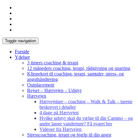
Toggle navigation
Forside
Ydelser
3 timers coaching & terapi
12 måneders coaching, terapi, rådgivning og sparring
Klippekort til coaching, terapi, samtaler, stress- og
angsthåndtering
Outplacement
Rejser – Hærvejen – Udstyr
Hærvejen
Hærvejsture – coaching – Walk & Talk – turene
beskrevet i detaljer
4 dage på Hærvejen
Hvilke udstyr skal du vælge til din Camino – og
andre lange vandreture? Få svaret her
Videoer fra Hærvejen
Stresscoaching, terapi og hjælp til din angst