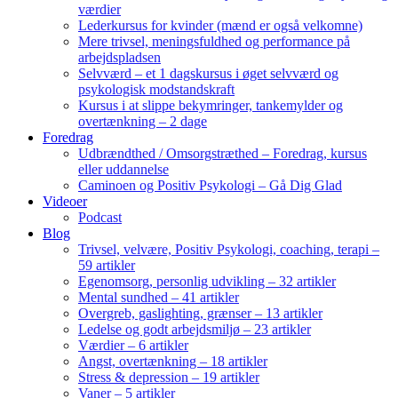
værdier
Lederkursus for kvinder (mænd er også velkomne)
Mere trivsel, meningsfuldhed og performance på
arbejdspladsen
Selvværd – et 1 dagskursus i øget selvværd og
psykologisk modstandskraft
Kursus i at slippe bekymringer, tankemylder og
overtænkning – 2 dage
Foredrag
Udbrændthed / Omsorgstræthed – Foredrag, kursus
eller uddannelse
Caminoen og Positiv Psykologi – Gå Dig Glad
Videoer
Podcast
Blog
Trivsel, velvære, Positiv Psykologi, coaching, terapi –
59 artikler
Egenomsorg, personlig udvikling – 32 artikler
Mental sundhed – 41 artikler
Overgreb, gaslighting, grænser – 13 artikler
Ledelse og godt arbejdsmiljø – 23 artikler
Værdier – 6 artikler
Angst, overtænkning – 18 artikler
Stress & depression – 19 artikler
Vaner – 5 artikler