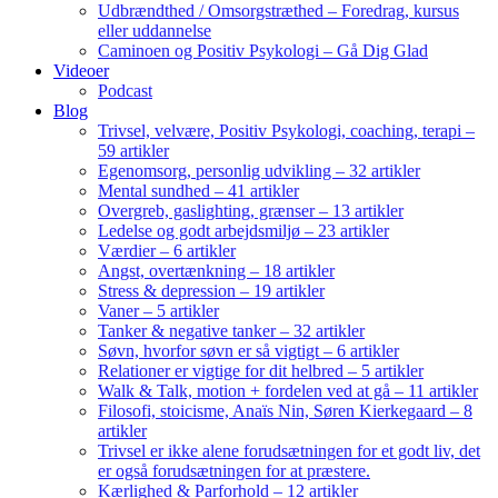
Udbrændthed / Omsorgstræthed – Foredrag, kursus
eller uddannelse
Caminoen og Positiv Psykologi – Gå Dig Glad
Videoer
Podcast
Blog
Trivsel, velvære, Positiv Psykologi, coaching, terapi –
59 artikler
Egenomsorg, personlig udvikling – 32 artikler
Mental sundhed – 41 artikler
Overgreb, gaslighting, grænser – 13 artikler
Ledelse og godt arbejdsmiljø – 23 artikler
Værdier – 6 artikler
Angst, overtænkning – 18 artikler
Stress & depression – 19 artikler
Vaner – 5 artikler
Tanker & negative tanker – 32 artikler
Søvn, hvorfor søvn er så vigtigt – 6 artikler
Relationer er vigtige for dit helbred – 5 artikler
Walk & Talk, motion + fordelen ved at gå – 11 artikler
Filosofi, stoicisme, Anaïs Nin, Søren Kierkegaard – 8
artikler
Trivsel er ikke alene forudsætningen for et godt liv, det
er også forudsætningen for at præstere.
Kærlighed & Parforhold – 12 artikler