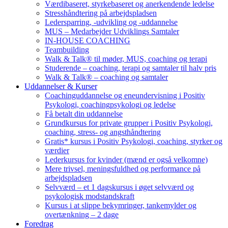
Værdibaseret, styrkebaseret og anerkendende ledelse
Stresshåndtering på arbejdspladsen
Ledersparring, -udvikling og -uddannelse
MUS – Medarbejder Udviklings Samtaler
IN-HOUSE COACHING
Teambuilding
Walk & Talk® til møder, MUS, coaching og terapi
Studerende – coaching, terapi og samtaler til halv pris
Walk & Talk® – coaching og samtaler
Uddannelser & Kurser
Coachinguddannelse og eneundervisning i Positiv
Psykologi, coachingpsykologi og ledelse
Få betalt din uddannelse
Grundkursus for private grupper i Positiv Psykologi,
coaching, stress- og angsthåndtering
Gratis* kursus i Positiv Psykologi, coaching, styrker og
værdier
Lederkursus for kvinder (mænd er også velkomne)
Mere trivsel, meningsfuldhed og performance på
arbejdspladsen
Selvværd – et 1 dagskursus i øget selvværd og
psykologisk modstandskraft
Kursus i at slippe bekymringer, tankemylder og
overtænkning – 2 dage
Foredrag