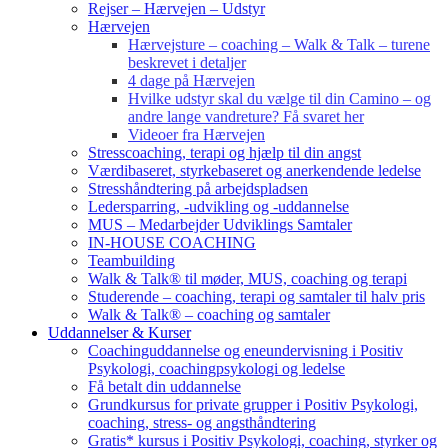
Rejser – Hærvejen – Udstyr
Hærvejen
Hærvejsture – coaching – Walk & Talk – turene
beskrevet i detaljer
4 dage på Hærvejen
Hvilke udstyr skal du vælge til din Camino – og
andre lange vandreture? Få svaret her
Videoer fra Hærvejen
Stresscoaching, terapi og hjælp til din angst
Værdibaseret, styrkebaseret og anerkendende ledelse
Stresshåndtering på arbejdspladsen
Ledersparring, -udvikling og -uddannelse
MUS – Medarbejder Udviklings Samtaler
IN-HOUSE COACHING
Teambuilding
Walk & Talk® til møder, MUS, coaching og terapi
Studerende – coaching, terapi og samtaler til halv pris
Walk & Talk® – coaching og samtaler
Uddannelser & Kurser
Coachinguddannelse og eneundervisning i Positiv
Psykologi, coachingpsykologi og ledelse
Få betalt din uddannelse
Grundkursus for private grupper i Positiv Psykologi,
coaching, stress- og angsthåndtering
Gratis* kursus i Positiv Psykologi, coaching, styrker og