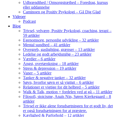
Udbrændthed / Omsorgstræthed – Foredrag, kursus
eller uddannelse
Caminoen og Positiv Psykologi – Gå Dig Glad
Videoer
Podcast
Blog
Trivsel, velvære, Positiv Psykologi, coaching, terapi –
59 artikler
Egenomsorg, personlig udvikling – 32 artikler
Mental sundhed – 41 artikler
Overgreb, gaslighting, grænser – 13 artikler
Ledelse og godt arbejdsmiljø – 23 artikler
Værdier – 6 artikler
Angst, overtænkning – 18 artikler
Stress & depression – 19 artikler
Vaner – 5 artikler
Tanker & negative tanker – 32 artikler
Søvn, hvorfor søvn er så vigtigt – 6 artikler
Relationer er vigtige for dit helbred – 5 artikler
Walk & Talk, motion + fordelen ved at gå – 11 artikler
Filosofi, stoicisme, Anaïs Nin, Søren Kierkegaard – 8
artikler
Trivsel er ikke alene forudsætningen for et godt liv, det
er også forudsætningen for at præstere.
Kærlighed & Parforhold – 12 artikler