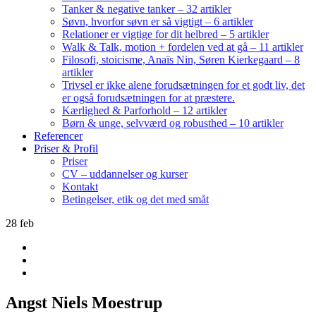
Tanker & negative tanker – 32 artikler
Søvn, hvorfor søvn er så vigtigt – 6 artikler
Relationer er vigtige for dit helbred – 5 artikler
Walk & Talk, motion + fordelen ved at gå – 11 artikler
Filosofi, stoicisme, Anaïs Nin, Søren Kierkegaard – 8
artikler
Trivsel er ikke alene forudsætningen for et godt liv, det
er også forudsætningen for at præstere.
Kærlighed & Parforhold – 12 artikler
Børn & unge, selvværd og robusthed – 10 artikler
Referencer
Priser & Profil
Priser
CV – uddannelser og kurser
Kontakt
Betingelser, etik og det med småt
28
feb
Angst Niels Moestrup