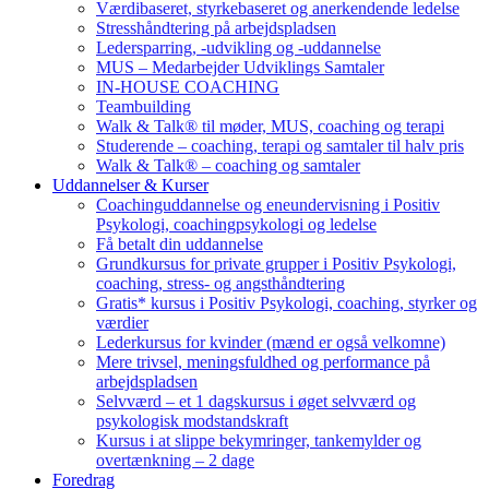
Værdibaseret, styrkebaseret og anerkendende ledelse
Stresshåndtering på arbejdspladsen
Ledersparring, -udvikling og -uddannelse
MUS – Medarbejder Udviklings Samtaler
IN-HOUSE COACHING
Teambuilding
Walk & Talk® til møder, MUS, coaching og terapi
Studerende – coaching, terapi og samtaler til halv pris
Walk & Talk® – coaching og samtaler
Uddannelser & Kurser
Coachinguddannelse og eneundervisning i Positiv
Psykologi, coachingpsykologi og ledelse
Få betalt din uddannelse
Grundkursus for private grupper i Positiv Psykologi,
coaching, stress- og angsthåndtering
Gratis* kursus i Positiv Psykologi, coaching, styrker og
værdier
Lederkursus for kvinder (mænd er også velkomne)
Mere trivsel, meningsfuldhed og performance på
arbejdspladsen
Selvværd – et 1 dagskursus i øget selvværd og
psykologisk modstandskraft
Kursus i at slippe bekymringer, tankemylder og
overtænkning – 2 dage
Foredrag