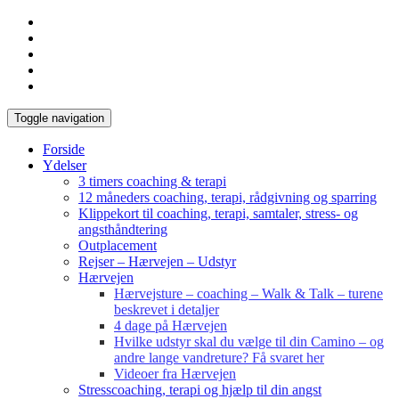
Toggle navigation
Forside
Ydelser
3 timers coaching & terapi
12 måneders coaching, terapi, rådgivning og sparring
Klippekort til coaching, terapi, samtaler, stress- og
angsthåndtering
Outplacement
Rejser – Hærvejen – Udstyr
Hærvejen
Hærvejsture – coaching – Walk & Talk – turene
beskrevet i detaljer
4 dage på Hærvejen
Hvilke udstyr skal du vælge til din Camino – og
andre lange vandreture? Få svaret her
Videoer fra Hærvejen
Stresscoaching, terapi og hjælp til din angst