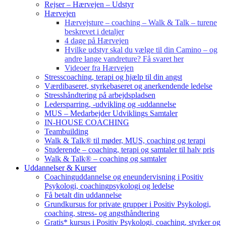
Rejser – Hærvejen – Udstyr
Hærvejen
Hærvejsture – coaching – Walk & Talk – turene
beskrevet i detaljer
4 dage på Hærvejen
Hvilke udstyr skal du vælge til din Camino – og
andre lange vandreture? Få svaret her
Videoer fra Hærvejen
Stresscoaching, terapi og hjælp til din angst
Værdibaseret, styrkebaseret og anerkendende ledelse
Stresshåndtering på arbejdspladsen
Ledersparring, -udvikling og -uddannelse
MUS – Medarbejder Udviklings Samtaler
IN-HOUSE COACHING
Teambuilding
Walk & Talk® til møder, MUS, coaching og terapi
Studerende – coaching, terapi og samtaler til halv pris
Walk & Talk® – coaching og samtaler
Uddannelser & Kurser
Coachinguddannelse og eneundervisning i Positiv
Psykologi, coachingpsykologi og ledelse
Få betalt din uddannelse
Grundkursus for private grupper i Positiv Psykologi,
coaching, stress- og angsthåndtering
Gratis* kursus i Positiv Psykologi, coaching, styrker og