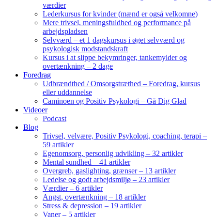
værdier
Lederkursus for kvinder (mænd er også velkomne)
Mere trivsel, meningsfuldhed og performance på
arbejdspladsen
Selvværd – et 1 dagskursus i øget selvværd og
psykologisk modstandskraft
Kursus i at slippe bekymringer, tankemylder og
overtænkning – 2 dage
Foredrag
Udbrændthed / Omsorgstræthed – Foredrag, kursus
eller uddannelse
Caminoen og Positiv Psykologi – Gå Dig Glad
Videoer
Podcast
Blog
Trivsel, velvære, Positiv Psykologi, coaching, terapi –
59 artikler
Egenomsorg, personlig udvikling – 32 artikler
Mental sundhed – 41 artikler
Overgreb, gaslighting, grænser – 13 artikler
Ledelse og godt arbejdsmiljø – 23 artikler
Værdier – 6 artikler
Angst, overtænkning – 18 artikler
Stress & depression – 19 artikler
Vaner – 5 artikler