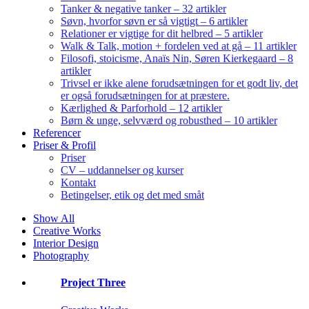
Tanker & negative tanker – 32 artikler
Søvn, hvorfor søvn er så vigtigt – 6 artikler
Relationer er vigtige for dit helbred – 5 artikler
Walk & Talk, motion + fordelen ved at gå – 11 artikler
Filosofi, stoicisme, Anaïs Nin, Søren Kierkegaard – 8
artikler
Trivsel er ikke alene forudsætningen for et godt liv, det
er også forudsætningen for at præstere.
Kærlighed & Parforhold – 12 artikler
Børn & unge, selvværd og robusthed – 10 artikler
Referencer
Priser & Profil
Priser
CV – uddannelser og kurser
Kontakt
Betingelser, etik og det med småt
Show All
Creative Works
Interior Design
Photography
Project Three