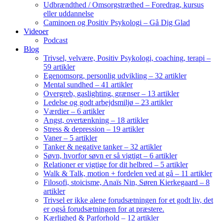
Udbrændthed / Omsorgstræthed – Foredrag, kursus
eller uddannelse
Caminoen og Positiv Psykologi – Gå Dig Glad
Videoer
Podcast
Blog
Trivsel, velvære, Positiv Psykologi, coaching, terapi –
59 artikler
Egenomsorg, personlig udvikling – 32 artikler
Mental sundhed – 41 artikler
Overgreb, gaslighting, grænser – 13 artikler
Ledelse og godt arbejdsmiljø – 23 artikler
Værdier – 6 artikler
Angst, overtænkning – 18 artikler
Stress & depression – 19 artikler
Vaner – 5 artikler
Tanker & negative tanker – 32 artikler
Søvn, hvorfor søvn er så vigtigt – 6 artikler
Relationer er vigtige for dit helbred – 5 artikler
Walk & Talk, motion + fordelen ved at gå – 11 artikler
Filosofi, stoicisme, Anaïs Nin, Søren Kierkegaard – 8
artikler
Trivsel er ikke alene forudsætningen for et godt liv, det
er også forudsætningen for at præstere.
Kærlighed & Parforhold – 12 artikler