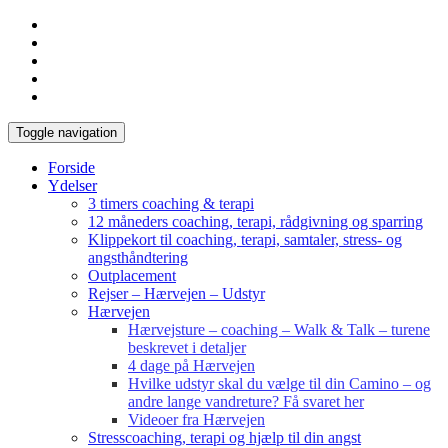
Toggle navigation
Forside
Ydelser
3 timers coaching & terapi
12 måneders coaching, terapi, rådgivning og sparring
Klippekort til coaching, terapi, samtaler, stress- og
angsthåndtering
Outplacement
Rejser – Hærvejen – Udstyr
Hærvejen
Hærvejsture – coaching – Walk & Talk – turene
beskrevet i detaljer
4 dage på Hærvejen
Hvilke udstyr skal du vælge til din Camino – og
andre lange vandreture? Få svaret her
Videoer fra Hærvejen
Stresscoaching, terapi og hjælp til din angst