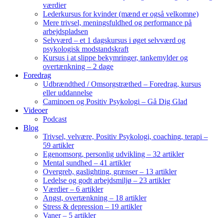
værdier
Lederkursus for kvinder (mænd er også velkomne)
Mere trivsel, meningsfuldhed og performance på
arbejdspladsen
Selvværd – et 1 dagskursus i øget selvværd og
psykologisk modstandskraft
Kursus i at slippe bekymringer, tankemylder og
overtænkning – 2 dage
Foredrag
Udbrændthed / Omsorgstræthed – Foredrag, kursus
eller uddannelse
Caminoen og Positiv Psykologi – Gå Dig Glad
Videoer
Podcast
Blog
Trivsel, velvære, Positiv Psykologi, coaching, terapi –
59 artikler
Egenomsorg, personlig udvikling – 32 artikler
Mental sundhed – 41 artikler
Overgreb, gaslighting, grænser – 13 artikler
Ledelse og godt arbejdsmiljø – 23 artikler
Værdier – 6 artikler
Angst, overtænkning – 18 artikler
Stress & depression – 19 artikler
Vaner – 5 artikler