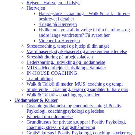
Rejser – Hærvejen – Udstyr
Hærvejen
Hærvejsture – coaching – Walk & Talk – turene
beskrevet i detaljer
4 dage på Hærvejen
Hvilke udstyr skal du vælge til din Camino – og
andre lange vandreture? Få svaret her
Videoer fra Hærvejen
Stresscoaching, terapi og hjælp til din angst
Værdibaseret, styrkebaseret og anerkendende ledelse
Stresshåndtering på arbejdspladsen
Ledersparring, -udvikling og -uddannelse
MUS – Medarbejder Udviklings Samtaler
IN-HOUSE COACHING
Teambuilding
Walk & Talk® til møder, MUS, coaching og terapi
Studerende – coaching, terapi og samtaler til halv pris
Walk & Talk® – coaching og samtaler
Uddannelser & Kurser
Coachinguddannelse og eneundervisning i Positiv
Psykologi, coachingpsykologi og ledelse
Få betalt din uddannelse
Grundkursus for private grupper i Positiv Psykologi,
coaching, stress- og angsthåndtering
Gratis* kursus i Positiv Psykologi, coaching, styrker og