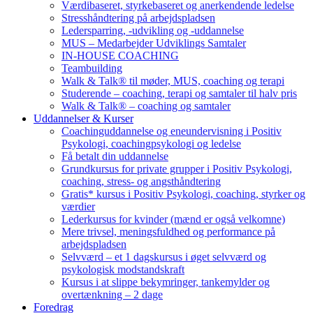
Værdibaseret, styrkebaseret og anerkendende ledelse
Stresshåndtering på arbejdspladsen
Ledersparring, -udvikling og -uddannelse
MUS – Medarbejder Udviklings Samtaler
IN-HOUSE COACHING
Teambuilding
Walk & Talk® til møder, MUS, coaching og terapi
Studerende – coaching, terapi og samtaler til halv pris
Walk & Talk® – coaching og samtaler
Uddannelser & Kurser
Coachinguddannelse og eneundervisning i Positiv
Psykologi, coachingpsykologi og ledelse
Få betalt din uddannelse
Grundkursus for private grupper i Positiv Psykologi,
coaching, stress- og angsthåndtering
Gratis* kursus i Positiv Psykologi, coaching, styrker og
værdier
Lederkursus for kvinder (mænd er også velkomne)
Mere trivsel, meningsfuldhed og performance på
arbejdspladsen
Selvværd – et 1 dagskursus i øget selvværd og
psykologisk modstandskraft
Kursus i at slippe bekymringer, tankemylder og
overtænkning – 2 dage
Foredrag