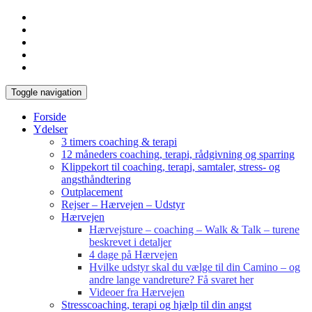
Toggle navigation
Forside
Ydelser
3 timers coaching & terapi
12 måneders coaching, terapi, rådgivning og sparring
Klippekort til coaching, terapi, samtaler, stress- og
angsthåndtering
Outplacement
Rejser – Hærvejen – Udstyr
Hærvejen
Hærvejsture – coaching – Walk & Talk – turene
beskrevet i detaljer
4 dage på Hærvejen
Hvilke udstyr skal du vælge til din Camino – og
andre lange vandreture? Få svaret her
Videoer fra Hærvejen
Stresscoaching, terapi og hjælp til din angst