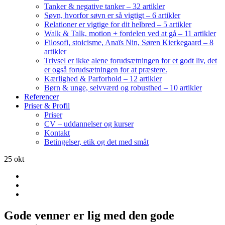
Tanker & negative tanker – 32 artikler
Søvn, hvorfor søvn er så vigtigt – 6 artikler
Relationer er vigtige for dit helbred – 5 artikler
Walk & Talk, motion + fordelen ved at gå – 11 artikler
Filosofi, stoicisme, Anaïs Nin, Søren Kierkegaard – 8
artikler
Trivsel er ikke alene forudsætningen for et godt liv, det
er også forudsætningen for at præstere.
Kærlighed & Parforhold – 12 artikler
Børn & unge, selvværd og robusthed – 10 artikler
Referencer
Priser & Profil
Priser
CV – uddannelser og kurser
Kontakt
Betingelser, etik og det med småt
25
okt
Gode venner er lig med den gode