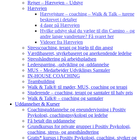
Rejser – Hærvejen – Udstyr
Hærvejen
Hærvejsture – coaching – Walk & Talk – turene
beskrevet i detaljer
4 dage på Hærvejen
Hvilke udstyr skal du vælge til din Camino – og
andre lange vandreture? Få svaret her
Videoer fra Hærvejen
Stresscoaching, terapi og hjælp til din angst
Værdibaseret, styrkebaseret og anerkendende ledelse
Stresshåndtering på arbejdspladsen
Ledersparring, -udvikling og -uddannelse
MUS – Medarbejder Udviklings Samtaler
IN-HOUSE COACHING
Teambuilding
Walk & Talk® til møder, MUS, coaching og terapi
Studerende – coaching, terapi og samtaler til halv pris
Walk & Talk® – coaching og samtaler
Uddannelser & Kurser
Coachinguddannelse og eneundervisning i Positiv
Psykologi, coachingpsykologi og ledelse
Få betalt din uddannelse
Grundkursus for private grupper i Positiv Psykologi,
coaching, stress- og angsthåndtering
Gratis* kursus i Positiv Psykologi, coaching, styrker og