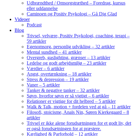
Udbrændthed / Omsorgstræthed – Foredrag, kursus
eller uddannelse
Caminoen og Positiv Psykologi – Gå Dig Glad
Videoer
Podcast
Blog
Trivsel, velvære, Positiv Psykologi, coaching, terapi –
59 artikler
Egenomsorg, personlig udvikling – 32 artikler
Mental sundhed – 41 artikler
Overgreb, gaslighting, grænser – 13 artikler
Ledelse og godt arbejdsmiljø – 23 artikler
Værdier – 6 artikler
Angst, overtænkning – 18 artikler
Stress & depression – 19 artikler
Vaner – 5 artikler
Tanker & negative tanker – 32 artikler
Søvn, hvorfor søvn er så vigtigt – 6 artikler
Relationer er vigtige for dit helbred – 5 artikler
Walk & Talk, motion + fordelen ved at gå – 11 artikler
Filosofi, stoicisme, Anaïs Nin, Søren Kierkegaard – 8
artikler
Trivsel er ikke alene forudsætningen for et godt liv, det
er også forudsætningen for at præstere.
Kærlighed & Parforhold – 12 artikler