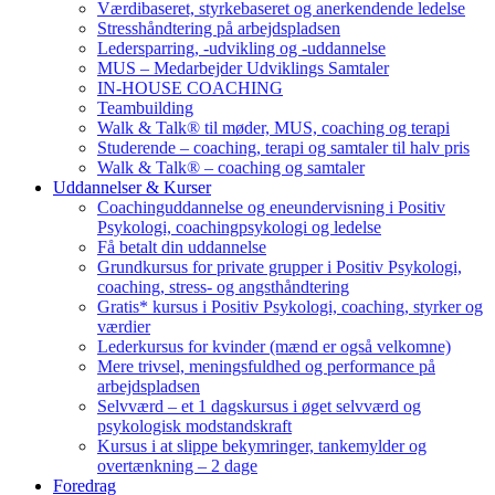
Værdibaseret, styrkebaseret og anerkendende ledelse
Stresshåndtering på arbejdspladsen
Ledersparring, -udvikling og -uddannelse
MUS – Medarbejder Udviklings Samtaler
IN-HOUSE COACHING
Teambuilding
Walk & Talk® til møder, MUS, coaching og terapi
Studerende – coaching, terapi og samtaler til halv pris
Walk & Talk® – coaching og samtaler
Uddannelser & Kurser
Coachinguddannelse og eneundervisning i Positiv
Psykologi, coachingpsykologi og ledelse
Få betalt din uddannelse
Grundkursus for private grupper i Positiv Psykologi,
coaching, stress- og angsthåndtering
Gratis* kursus i Positiv Psykologi, coaching, styrker og
værdier
Lederkursus for kvinder (mænd er også velkomne)
Mere trivsel, meningsfuldhed og performance på
arbejdspladsen
Selvværd – et 1 dagskursus i øget selvværd og
psykologisk modstandskraft
Kursus i at slippe bekymringer, tankemylder og
overtænkning – 2 dage
Foredrag