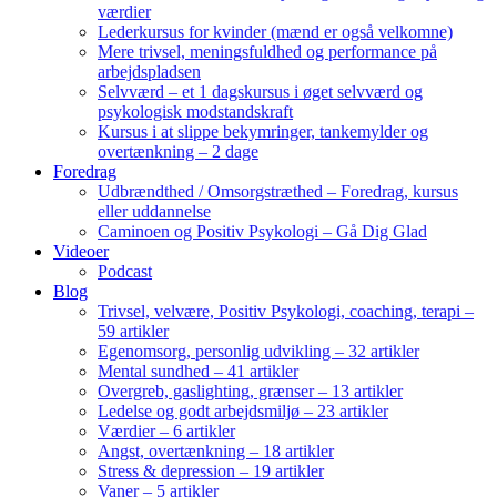
værdier
Lederkursus for kvinder (mænd er også velkomne)
Mere trivsel, meningsfuldhed og performance på
arbejdspladsen
Selvværd – et 1 dagskursus i øget selvværd og
psykologisk modstandskraft
Kursus i at slippe bekymringer, tankemylder og
overtænkning – 2 dage
Foredrag
Udbrændthed / Omsorgstræthed – Foredrag, kursus
eller uddannelse
Caminoen og Positiv Psykologi – Gå Dig Glad
Videoer
Podcast
Blog
Trivsel, velvære, Positiv Psykologi, coaching, terapi –
59 artikler
Egenomsorg, personlig udvikling – 32 artikler
Mental sundhed – 41 artikler
Overgreb, gaslighting, grænser – 13 artikler
Ledelse og godt arbejdsmiljø – 23 artikler
Værdier – 6 artikler
Angst, overtænkning – 18 artikler
Stress & depression – 19 artikler
Vaner – 5 artikler