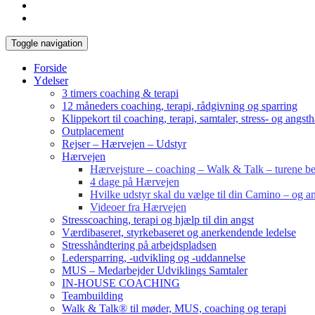
Toggle navigation
Forside
Ydelser
3 timers coaching & terapi
12 måneders coaching, terapi, rådgivning og sparring
Klippekort til coaching, terapi, samtaler, stress- og angst
Outplacement
Rejser – Hærvejen – Udstyr
Hærvejen
Hærvejsture – coaching – Walk & Talk – turene bes
4 dage på Hærvejen
Hvilke udstyr skal du vælge til din Camino – og an
Videoer fra Hærvejen
Stresscoaching, terapi og hjælp til din angst
Værdibaseret, styrkebaseret og anerkendende ledelse
Stresshåndtering på arbejdspladsen
Ledersparring, -udvikling og -uddannelse
MUS – Medarbejder Udviklings Samtaler
IN-HOUSE COACHING
Teambuilding
Walk & Talk® til møder, MUS, coaching og terapi