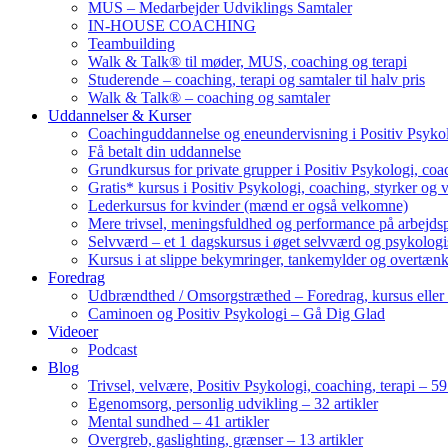
MUS – Medarbejder Udviklings Samtaler
IN-HOUSE COACHING
Teambuilding
Walk & Talk® til møder, MUS, coaching og terapi
Studerende – coaching, terapi og samtaler til halv pris
Walk & Talk® – coaching og samtaler
Uddannelser & Kurser
Coachinguddannelse og eneundervisning i Positiv Psykol
Få betalt din uddannelse
Grundkursus for private grupper i Positiv Psykologi, coac
Gratis* kursus i Positiv Psykologi, coaching, styrker og 
Lederkursus for kvinder (mænd er også velkomne)
Mere trivsel, meningsfuldhed og performance på arbejds
Selvværd – et 1 dagskursus i øget selvværd og psykolog
Kursus i at slippe bekymringer, tankemylder og overtæn
Foredrag
Udbrændthed / Omsorgstræthed – Foredrag, kursus eller
Caminoen og Positiv Psykologi – Gå Dig Glad
Videoer
Podcast
Blog
Trivsel, velvære, Positiv Psykologi, coaching, terapi – 59 
Egenomsorg, personlig udvikling – 32 artikler
Mental sundhed – 41 artikler
Overgreb, gaslighting, grænser – 13 artikler