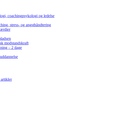
ogi, coachingpsykologi og ledelse
hing, stress- og angsthåndtering
værdier
pladsen
isk modstandskraft
kning – 2 dage
 uddannelse
artikler