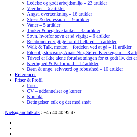
Ledelse og godt arbejdsmiljø – 23 artikler
Værdier – 6 artikler
Angst, overtænkning – 18 artikler
Stress & depression – 19 artikler
Vaner – 5 artikler
Tanker & negative tanker – 32 artikler
Søvn, hvorfor søvn er så vigtigt – 6 artikler
Relationer er vigtige for dit helbred – 5 artikler
Walk & Talk, motion + fordelen ved at gå – 11 artikler
Filosofi, stoicisme, Anaïs Nin, Søren Kierkegaard – 8 art
Trivsel er ikke alene forudsætningen for et godt liv, det 
Kærlighed & Parforhold – 12 artikler
Børn & unge, selvværd og robusthed – 10 artikler
Referencer
Priser & Profil
Priser
CV – uddannelser og kurser
Kontakt
Betingelser, etik og det med småt
:
Niels@andtalk.dk
: +45 40 40 95 47