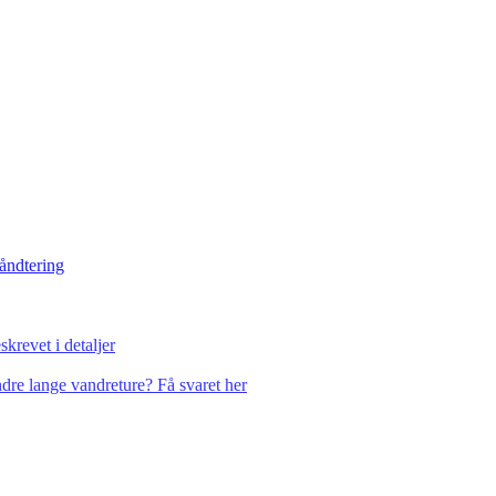
håndtering
krevet i detaljer
dre lange vandreture? Få svaret her