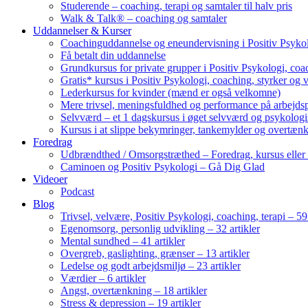
Studerende – coaching, terapi og samtaler til halv pris
Walk & Talk® – coaching og samtaler
Uddannelser & Kurser
Coachinguddannelse og eneundervisning i Positiv Psykol
Få betalt din uddannelse
Grundkursus for private grupper i Positiv Psykologi, coac
Gratis* kursus i Positiv Psykologi, coaching, styrker og 
Lederkursus for kvinder (mænd er også velkomne)
Mere trivsel, meningsfuldhed og performance på arbejds
Selvværd – et 1 dagskursus i øget selvværd og psykolog
Kursus i at slippe bekymringer, tankemylder og overtæn
Foredrag
Udbrændthed / Omsorgstræthed – Foredrag, kursus eller
Caminoen og Positiv Psykologi – Gå Dig Glad
Videoer
Podcast
Blog
Trivsel, velvære, Positiv Psykologi, coaching, terapi – 59 
Egenomsorg, personlig udvikling – 32 artikler
Mental sundhed – 41 artikler
Overgreb, gaslighting, grænser – 13 artikler
Ledelse og godt arbejdsmiljø – 23 artikler
Værdier – 6 artikler
Angst, overtænkning – 18 artikler
Stress & depression – 19 artikler