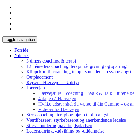
Toggle navigation
Forside
Ydelser
3 timers coaching & terapi
12 måneders coaching, terapi, rådgivning og sparring
Klippekort til coaching, terapi, samtaler, stress- og angst
Outplacement
Rejser – Hærvejen – Udstyr
Hærvejen
Hærvejsture – coaching – Walk & Talk – turene bes
4 dage på Hærvejen
Hvilke udstyr skal du vælge til din Camino – og an
Videoer fra Hærvejen
Stresscoaching, terapi og hjælp til din angst
Værdibaseret, styrkebaseret og anerkendende ledelse
Stresshåndtering på arbejdspladsen
Ledersparring, -udvikling og -uddannelse