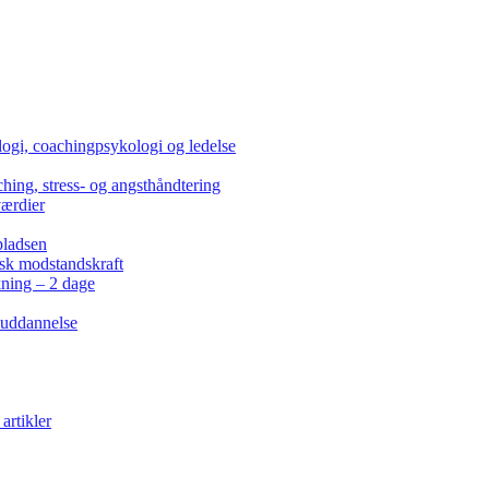
ogi, coachingpsykologi og ledelse
hing, stress- og angsthåndtering
værdier
pladsen
isk modstandskraft
kning – 2 dage
 uddannelse
artikler