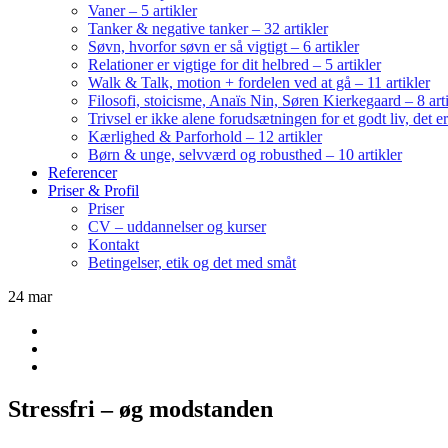
Vaner – 5 artikler
Tanker & negative tanker – 32 artikler
Søvn, hvorfor søvn er så vigtigt – 6 artikler
Relationer er vigtige for dit helbred – 5 artikler
Walk & Talk, motion + fordelen ved at gå – 11 artikler
Filosofi, stoicisme, Anaïs Nin, Søren Kierkegaard – 8 art
Trivsel er ikke alene forudsætningen for et godt liv, det 
Kærlighed & Parforhold – 12 artikler
Børn & unge, selvværd og robusthed – 10 artikler
Referencer
Priser & Profil
Priser
CV – uddannelser og kurser
Kontakt
Betingelser, etik og det med småt
24
mar
Stressfri – øg modstanden