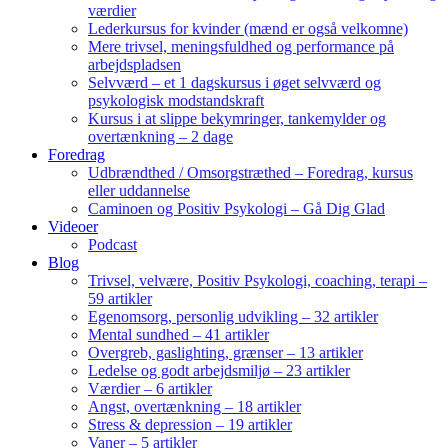
værdier
Lederkursus for kvinder (mænd er også velkomne)
Mere trivsel, meningsfuldhed og performance på
arbejdspladsen
Selvværd – et 1 dagskursus i øget selvværd og
psykologisk modstandskraft
Kursus i at slippe bekymringer, tankemylder og
overtænkning – 2 dage
Foredrag
Udbrændthed / Omsorgstræthed – Foredrag, kursus
eller uddannelse
Caminoen og Positiv Psykologi – Gå Dig Glad
Videoer
Podcast
Blog
Trivsel, velvære, Positiv Psykologi, coaching, terapi –
59 artikler
Egenomsorg, personlig udvikling – 32 artikler
Mental sundhed – 41 artikler
Overgreb, gaslighting, grænser – 13 artikler
Ledelse og godt arbejdsmiljø – 23 artikler
Værdier – 6 artikler
Angst, overtænkning – 18 artikler
Stress & depression – 19 artikler
Vaner – 5 artikler