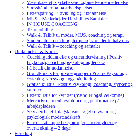
Værdibaseret, styrkebaseret og anerkendende ledelse
Stresshåndtering på arbejdspladsen
Ledersparring, -udvikling og -uddannelse
MUS – Medarbejder Udviklings Samtaler
IN-HOUSE COACHING
Teambuilding
Walk & Talk® til møder, MUS, coaching og terapi
Studerende – coaching, terapi og samtaler til halv pris
Walk & Talk® – coaching og samtaler
Uddannelser & Kurser
Coachinguddannelse og eneundervisning i Positiv
Psykologi, coachingpsykologi og ledelse
Få betalt din uddannelse
Grundkursus for private grupper i Positiv Psykologi,
coaching, stress- og angsthåndtering
Gratis* kursus i Positiv Psykologi, coaching, styrker og
værdier
Lederkursus for kvinder (mænd er også velkomne)
Mere trivsel, meningsfuldhed og performance på
arbejdspladsen
Selvværd – et 1 dagskursus i øget selvværd og
psykologisk modstandskraft
Kursus i at slippe bekymringer, tankemylder og
overtænkning – 2 dage
Foredrag