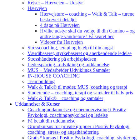
Rejser – Hærvejen – Udstyr
Hærvejen
Hærvejsture – coaching – Walk & Talk – turene
beskrevet i detaljer
4 dage på Hærvejen
Hvilke udstyr skal du vælge til din Camino – og
andre lange vandreture? Få svaret her
Videoer fra Hærvejen
Stresscoaching, terapi og hjælp til din angst
Værdibaseret, styrkebaseret og anerkendende ledelse
Stresshåndtering på arbejdspladsen
Ledersparring, -udvikling og -uddannelse
MUS – Medarbejder Udviklings Samtaler
IN-HOUSE COACHING
Teambuilding
Walk & Talk® til møder, MUS, coaching og terapi
Studerende – coaching, terapi og samtaler til halv pris
Walk & Talk® – coaching og samtaler
Uddannelser & Kurser
Coachinguddannelse og eneundervisning i Positiv
Psykologi, coachingpsykologi og ledelse
Få betalt din uddannelse
Grundkursus for private grupper i Positiv Psykologi,
coaching, stress- og angsthåndtering
Gratis* kursus i Positiv Psykologi, coaching, styrker og