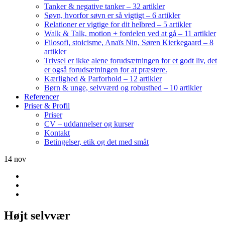
Tanker & negative tanker – 32 artikler
Søvn, hvorfor søvn er så vigtigt – 6 artikler
Relationer er vigtige for dit helbred – 5 artikler
Walk & Talk, motion + fordelen ved at gå – 11 artikler
Filosofi, stoicisme, Anaïs Nin, Søren Kierkegaard – 8
artikler
Trivsel er ikke alene forudsætningen for et godt liv, det
er også forudsætningen for at præstere.
Kærlighed & Parforhold – 12 artikler
Børn & unge, selvværd og robusthed – 10 artikler
Referencer
Priser & Profil
Priser
CV – uddannelser og kurser
Kontakt
Betingelser, etik og det med småt
14
nov
Højt selvvær