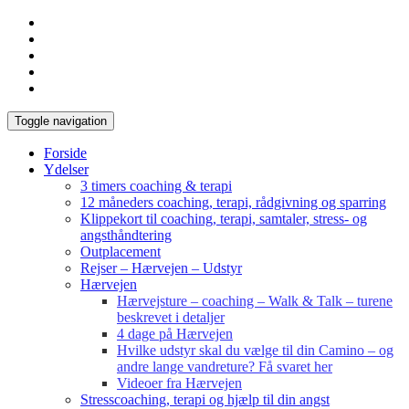
Toggle navigation
Forside
Ydelser
3 timers coaching & terapi
12 måneders coaching, terapi, rådgivning og sparring
Klippekort til coaching, terapi, samtaler, stress- og
angsthåndtering
Outplacement
Rejser – Hærvejen – Udstyr
Hærvejen
Hærvejsture – coaching – Walk & Talk – turene
beskrevet i detaljer
4 dage på Hærvejen
Hvilke udstyr skal du vælge til din Camino – og
andre lange vandreture? Få svaret her
Videoer fra Hærvejen
Stresscoaching, terapi og hjælp til din angst