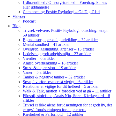
Udbrændthed / Omsorgstræthed – Foredrag, kursus
eller uddannelse
Caminoen og Positiv Psykologi – Gå Dig Glad
Videoer
Podcast
Blog
Trivsel, velvære, Positiv Psykologi, coaching, terapi –
59 artikler
Egenomsorg, personlig udvikling – 32 artikler
Mental sundhed – 41 artikler
Overgreb, gaslighting, grænser – 13 artikler
Ledelse og godt arbejdsmiljø – 23 artikler
Værdier – 6 artikler
Angst, overtænkning – 18 artikler
Stress & depression – 19 artikler
Vaner – 5 artikler
Tanker & negative tanker – 32 artikler
Søvn, hvorfor søvn er så vigtigt – 6 artikler
Relationer er vigtige for dit helbred – 5 artikler
Walk & Talk, motion + fordelen ved at gå – 11 artikler
Filosofi, stoicisme, Anaïs Nin, Søren Kierkegaard – 8
artikler
Trivsel er ikke alene forudsætningen for et godt liv, det
er også forudsætningen for at præstere.
Kærlighed & Parforhold – 12 artikler