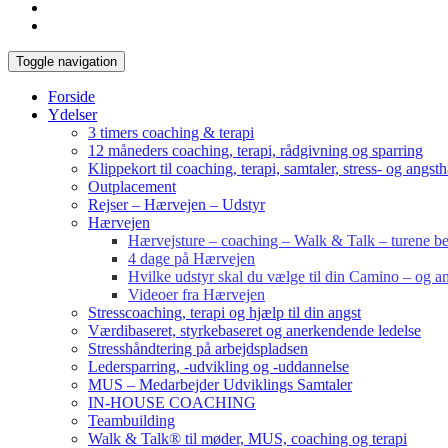
Toggle navigation
Forside
Ydelser
3 timers coaching & terapi
12 måneders coaching, terapi, rådgivning og sparring
Klippekort til coaching, terapi, samtaler, stress- og angst
Outplacement
Rejser – Hærvejen – Udstyr
Hærvejen
Hærvejsture – coaching – Walk & Talk – turene bes
4 dage på Hærvejen
Hvilke udstyr skal du vælge til din Camino – og an
Videoer fra Hærvejen
Stresscoaching, terapi og hjælp til din angst
Værdibaseret, styrkebaseret og anerkendende ledelse
Stresshåndtering på arbejdspladsen
Ledersparring, -udvikling og -uddannelse
MUS – Medarbejder Udviklings Samtaler
IN-HOUSE COACHING
Teambuilding
Walk & Talk® til møder, MUS, coaching og terapi