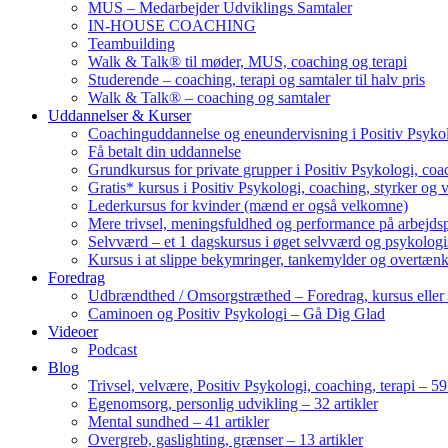
MUS – Medarbejder Udviklings Samtaler
IN-HOUSE COACHING
Teambuilding
Walk & Talk® til møder, MUS, coaching og terapi
Studerende – coaching, terapi og samtaler til halv pris
Walk & Talk® – coaching og samtaler
Uddannelser & Kurser
Coachinguddannelse og eneundervisning i Positiv Psykol
Få betalt din uddannelse
Grundkursus for private grupper i Positiv Psykologi, coac
Gratis* kursus i Positiv Psykologi, coaching, styrker og 
Lederkursus for kvinder (mænd er også velkomne)
Mere trivsel, meningsfuldhed og performance på arbejds
Selvværd – et 1 dagskursus i øget selvværd og psykolog
Kursus i at slippe bekymringer, tankemylder og overtæn
Foredrag
Udbrændthed / Omsorgstræthed – Foredrag, kursus eller
Caminoen og Positiv Psykologi – Gå Dig Glad
Videoer
Podcast
Blog
Trivsel, velvære, Positiv Psykologi, coaching, terapi – 59 
Egenomsorg, personlig udvikling – 32 artikler
Mental sundhed – 41 artikler
Overgreb, gaslighting, grænser – 13 artikler