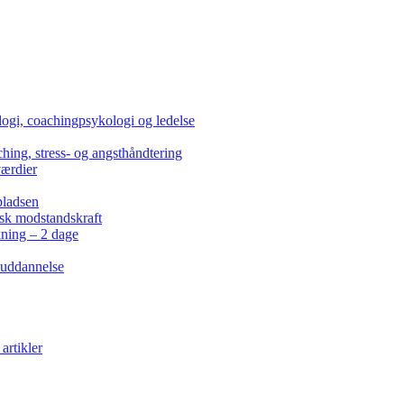
ogi, coachingpsykologi og ledelse
hing, stress- og angsthåndtering
værdier
pladsen
isk modstandskraft
kning – 2 dage
 uddannelse
artikler