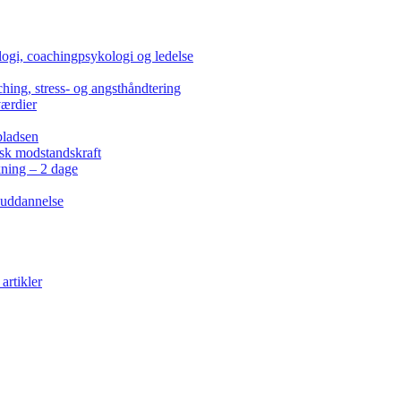
ogi, coachingpsykologi og ledelse
hing, stress- og angsthåndtering
værdier
pladsen
isk modstandskraft
kning – 2 dage
 uddannelse
artikler