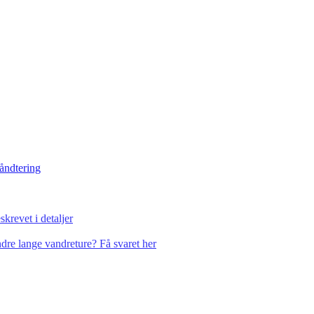
håndtering
krevet i detaljer
dre lange vandreture? Få svaret her