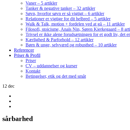
Vaner – 5 artikler
Tanker & negative tanker – 32 artikler
Søvn, hvorfor søvn er så vigtigt – 6 artikler
Relationer er vigtige for dit helbred – 5 artikler
Walk & Talk, motion + fordelen ved at gå – 11 artikler
Filosofi, stoicisme, Anaïs Nin, Søren Kierkegaard – 8 art
Trivsel er ikke alene forudsætningen for et godt liv, det 
Kærlighed & Parforhold – 12 artikler
Børn & unge, selvværd og robusthed – 10 artikler
Referencer
Priser & Profil
Priser
CV – uddannelser og kurser
Kontakt
Betingelser, etik og det med småt
12
dec
sårbarhed