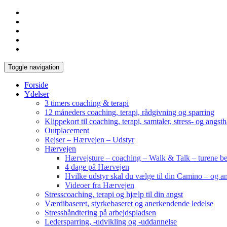
Toggle navigation
Forside
Ydelser
3 timers coaching & terapi
12 måneders coaching, terapi, rådgivning og sparring
Klippekort til coaching, terapi, samtaler, stress- og angst
Outplacement
Rejser – Hærvejen – Udstyr
Hærvejen
Hærvejsture – coaching – Walk & Talk – turene bes
4 dage på Hærvejen
Hvilke udstyr skal du vælge til din Camino – og an
Videoer fra Hærvejen
Stresscoaching, terapi og hjælp til din angst
Værdibaseret, styrkebaseret og anerkendende ledelse
Stresshåndtering på arbejdspladsen
Ledersparring, -udvikling og -uddannelse