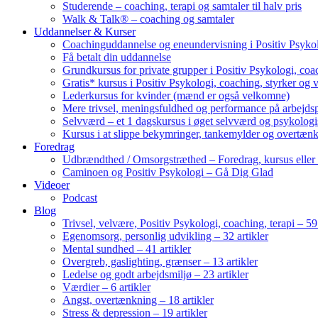
Studerende – coaching, terapi og samtaler til halv pris
Walk & Talk® – coaching og samtaler
Uddannelser & Kurser
Coachinguddannelse og eneundervisning i Positiv Psykol
Få betalt din uddannelse
Grundkursus for private grupper i Positiv Psykologi, coac
Gratis* kursus i Positiv Psykologi, coaching, styrker og 
Lederkursus for kvinder (mænd er også velkomne)
Mere trivsel, meningsfuldhed og performance på arbejds
Selvværd – et 1 dagskursus i øget selvværd og psykolog
Kursus i at slippe bekymringer, tankemylder og overtæn
Foredrag
Udbrændthed / Omsorgstræthed – Foredrag, kursus eller
Caminoen og Positiv Psykologi – Gå Dig Glad
Videoer
Podcast
Blog
Trivsel, velvære, Positiv Psykologi, coaching, terapi – 59 
Egenomsorg, personlig udvikling – 32 artikler
Mental sundhed – 41 artikler
Overgreb, gaslighting, grænser – 13 artikler
Ledelse og godt arbejdsmiljø – 23 artikler
Værdier – 6 artikler
Angst, overtænkning – 18 artikler
Stress & depression – 19 artikler