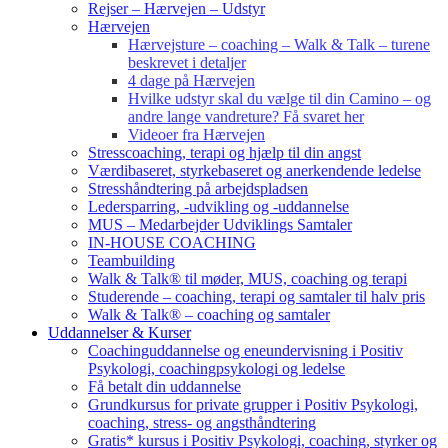
Rejser – Hærvejen – Udstyr
Hærvejen
Hærvejsture – coaching – Walk & Talk – turene
beskrevet i detaljer
4 dage på Hærvejen
Hvilke udstyr skal du vælge til din Camino – og
andre lange vandreture? Få svaret her
Videoer fra Hærvejen
Stresscoaching, terapi og hjælp til din angst
Værdibaseret, styrkebaseret og anerkendende ledelse
Stresshåndtering på arbejdspladsen
Ledersparring, -udvikling og -uddannelse
MUS – Medarbejder Udviklings Samtaler
IN-HOUSE COACHING
Teambuilding
Walk & Talk® til møder, MUS, coaching og terapi
Studerende – coaching, terapi og samtaler til halv pris
Walk & Talk® – coaching og samtaler
Uddannelser & Kurser
Coachinguddannelse og eneundervisning i Positiv
Psykologi, coachingpsykologi og ledelse
Få betalt din uddannelse
Grundkursus for private grupper i Positiv Psykologi,
coaching, stress- og angsthåndtering
Gratis* kursus i Positiv Psykologi, coaching, styrker og