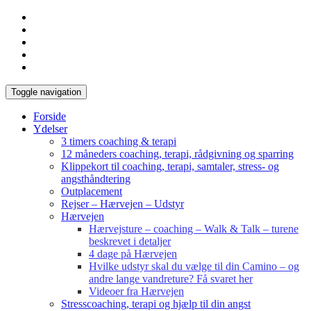
Toggle navigation
Forside
Ydelser
3 timers coaching & terapi
12 måneders coaching, terapi, rådgivning og sparring
Klippekort til coaching, terapi, samtaler, stress- og
angsthåndtering
Outplacement
Rejser – Hærvejen – Udstyr
Hærvejen
Hærvejsture – coaching – Walk & Talk – turene
beskrevet i detaljer
4 dage på Hærvejen
Hvilke udstyr skal du vælge til din Camino – og
andre lange vandreture? Få svaret her
Videoer fra Hærvejen
Stresscoaching, terapi og hjælp til din angst