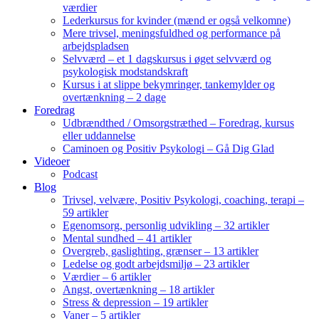
værdier
Lederkursus for kvinder (mænd er også velkomne)
Mere trivsel, meningsfuldhed og performance på
arbejdspladsen
Selvværd – et 1 dagskursus i øget selvværd og
psykologisk modstandskraft
Kursus i at slippe bekymringer, tankemylder og
overtænkning – 2 dage
Foredrag
Udbrændthed / Omsorgstræthed – Foredrag, kursus
eller uddannelse
Caminoen og Positiv Psykologi – Gå Dig Glad
Videoer
Podcast
Blog
Trivsel, velvære, Positiv Psykologi, coaching, terapi –
59 artikler
Egenomsorg, personlig udvikling – 32 artikler
Mental sundhed – 41 artikler
Overgreb, gaslighting, grænser – 13 artikler
Ledelse og godt arbejdsmiljø – 23 artikler
Værdier – 6 artikler
Angst, overtænkning – 18 artikler
Stress & depression – 19 artikler
Vaner – 5 artikler