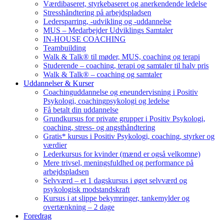
Værdibaseret, styrkebaseret og anerkendende ledelse
Stresshåndtering på arbejdspladsen
Ledersparring, -udvikling og -uddannelse
MUS – Medarbejder Udviklings Samtaler
IN-HOUSE COACHING
Teambuilding
Walk & Talk® til møder, MUS, coaching og terapi
Studerende – coaching, terapi og samtaler til halv pris
Walk & Talk® – coaching og samtaler
Uddannelser & Kurser
Coachinguddannelse og eneundervisning i Positiv
Psykologi, coachingpsykologi og ledelse
Få betalt din uddannelse
Grundkursus for private grupper i Positiv Psykologi,
coaching, stress- og angsthåndtering
Gratis* kursus i Positiv Psykologi, coaching, styrker og
værdier
Lederkursus for kvinder (mænd er også velkomne)
Mere trivsel, meningsfuldhed og performance på
arbejdspladsen
Selvværd – et 1 dagskursus i øget selvværd og
psykologisk modstandskraft
Kursus i at slippe bekymringer, tankemylder og
overtænkning – 2 dage
Foredrag