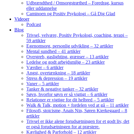
Udbrændthed / Omsorgstræthed – Foredrag, kursus
eller uddannelse
Caminoen og Positiv Psykologi – Gå Dig Glad
Videoer
Podcast
Blog
Trivsel, velvære, Positiv Psykologi, coaching, terapi –
59 artikler
Egenomsorg, personlig udvikling – 32 artikler
Mental sundhed – 41 artikler
Overgreb, gaslighting, grænser – 13 artikler
Ledelse og godt arbejdsmiljø – 23 artikler
Værdier – 6 artikler
Angst, overtænkning – 18 artikler
Stress & depression – 19 artikler
Vaner – 5 artikler
Tanker & negative tanker – 32 artikler
Søvn, hvorfor søvn er så vigtigt – 6 artikler
Relationer er vigtige for dit helbred – 5 artikler
Walk & Talk, motion + fordelen ved at gå – 11 artikler
Filosofi, stoicisme, Anaïs Nin, Søren Kierkegaard – 8
artikler
Trivsel er ikke alene forudsætningen for et godt liv, det
er også forudsætningen for at præstere.
Kærlighed & Parforhold – 12 artikler