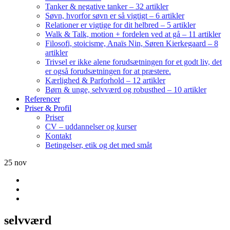
Tanker & negative tanker – 32 artikler
Søvn, hvorfor søvn er så vigtigt – 6 artikler
Relationer er vigtige for dit helbred – 5 artikler
Walk & Talk, motion + fordelen ved at gå – 11 artikler
Filosofi, stoicisme, Anaïs Nin, Søren Kierkegaard – 8
artikler
Trivsel er ikke alene forudsætningen for et godt liv, det
er også forudsætningen for at præstere.
Kærlighed & Parforhold – 12 artikler
Børn & unge, selvværd og robusthed – 10 artikler
Referencer
Priser & Profil
Priser
CV – uddannelser og kurser
Kontakt
Betingelser, etik og det med småt
25
nov
selvværd